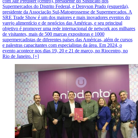
com Jair Prediger (centro), presidente do Sindicato dos
Supermercados do Distrito Federal, e Denyson Prado (esquerda),
presidente da Associação Sul-Matogrossense de Supermercados. A
SRE Trade Show é um dos maiores e mais inovadores eventos do
varejo alimentício e de negócios das Américas, e seu principal
objetivo é promover uma rede internacional de network aos milhares
de visitantes, mais de 500 marcas expositoras e 1000
supermercadistas de diferentes países das Américas, além de cursos
e palestras capacitantes com especialistas da área. Em 2024, o
evento acontece nos dias 19, 20 e 21 de março, no Riocentro, no
Rio de Janeiro. [+]