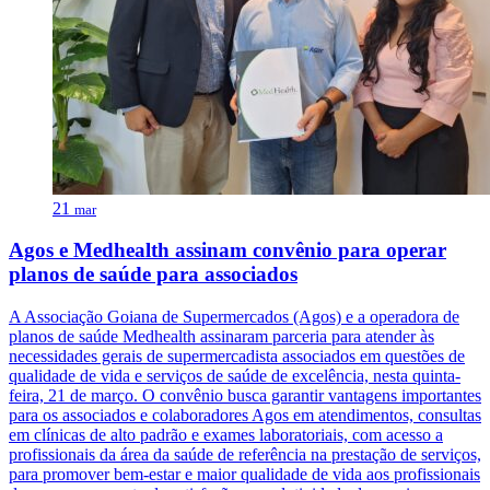
21
mar
Agos e Medhealth assinam convênio para operar
planos de saúde para associados
A Associação Goiana de Supermercados (Agos) e a operadora de
planos de saúde Medhealth assinaram parceria para atender às
necessidades gerais de supermercadista associados em questões de
qualidade de vida e serviços de saúde de excelência, nesta quinta-
feira, 21 de março. O convênio busca garantir vantagens importantes
para os associados e colaboradores Agos em atendimentos, consultas
em clínicas de alto padrão e exames laboratoriais, com acesso a
profissionais da área da saúde de referência na prestação de serviços,
para promover bem-estar e maior qualidade de vida aos profissionais