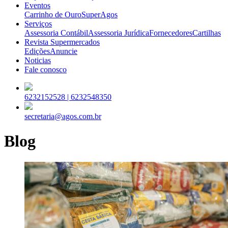
Eventos
Carrinho de Ouro
SuperAgos
Serviços
Assessoria Contábil
Assessoria Jurídica
Fornecedores
Cartilhas
Revista Supermercados
Edições
Anuncie
Noticias
Fale conosco
6232152528 |
6232548350
secretaria@agos.com.br
Blog