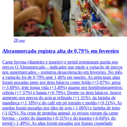
28
mar
Abrasmercado registra alta de 0,79% em fevereiro
Carne bovina (dianteiro e traseiro) e pernil registraram queda nos
preços O Abrasmercado – indicador que mede a variação de preços
nos supermercados – registrou desaceleração em fevereiro. No mês,
a variação foi de 0,79% ante 1,40% em janeiro. As principais altas
foram puxadas tanto por itens básicos como feijão (+5,07%), arroz
(+3,69%), leite longa vida (+3,49%) quanto por hortifrutigranjeiros:
cebola (+7,37%) e batata (+6,79%). Dentre os itens básicos, houve
aumento nos preços do açúcar refinado (+1,31%), da farinha de
mandioca (+1,18%) e do café em pó torrado e moído (+0,21%). As
quedas foram puxadas por óleo de soja (-1,06%) e farinha de trigo
(-1,02%). Na cesta de proteína animal, os recuos vieram da carne
bovina – cortes do dianteiro (-0,31%) e do traseiro (-0,84%), do
pernil (-1,49%). As altas foram puxadas por frango congelado