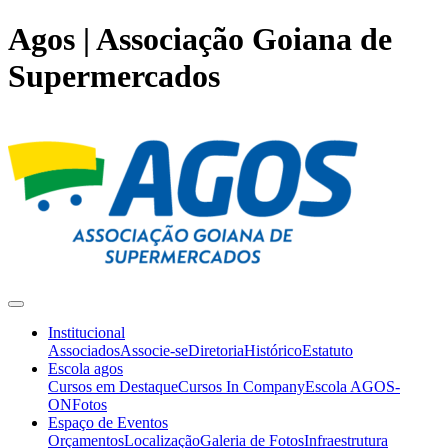
Agos | Associação Goiana de
Supermercados
Institucional
Associados
Associe-se
Diretoria
Histórico
Estatuto
Escola agos
Cursos em Destaque
Cursos In Company
Escola AGOS-
ON
Fotos
Espaço de Eventos
Orçamentos
Localização
Galeria de Fotos
Infraestrutura