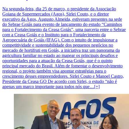
Na segunda-feira, dia 25 de março, o presidente da Associação
Goiana de Supermercados (Agos), Sirlei Couto, e o diretor
executivo da Agos, Augusto Almeida, estiveram presentes na sede
do Sebrae Goiás para evento de lançamento do estudo “Caminhos
para o Fortalecimento da Ceasa Goiás”, uma parceria entre o Sebrae
com a Ceasa Goiás e o Instituto para o Fortalecimento da
Agropecuária de Goiás (IFAG). Com o intuito de impulsionar a
competitividade e sustentabilidade dos pequenos negócios no
mercado de hortifruti em Goiás, a iniciativa traz um panorama da
agricultura familiar no estado ao mapear os principais desafios e
oportunidades para a atuação da Ceasa Goiás, que é o quinto
principal mercado do Brasil. Além de fomentar o desenvolvimento
regional, o projeto também visa apontar estratégias para o
crescimento desses empreendedores. Sirlei Couto e Manoel Castro,
Presidente da Ceasa GO De acordo com Sirlei, o estudo “não é
apenas um marco importante para todos nós que…[+]