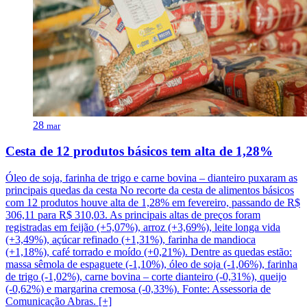
28
mar
Cesta de 12 produtos básicos tem alta de 1,28%
Óleo de soja, farinha de trigo e carne bovina – dianteiro puxaram as
principais quedas da cesta No recorte da cesta de alimentos básicos
com 12 produtos houve alta de 1,28% em fevereiro, passando de R$
306,11 para R$ 310,03. As principais altas de preços foram
registradas em feijão (+5,07%), arroz (+3,69%), leite longa vida
(+3,49%), açúcar refinado (+1,31%), farinha de mandioca
(+1,18%), café torrado e moído (+0,21%). Dentre as quedas estão:
massa sêmola de espaguete (-1,10%), óleo de soja (-1,06%), farinha
de trigo (-1,02%), carne bovina – corte dianteiro (-0,31%), queijo
(-0,62%) e margarina cremosa (-0,33%). Fonte: Assessoria de
Comunicação Abras. [+]