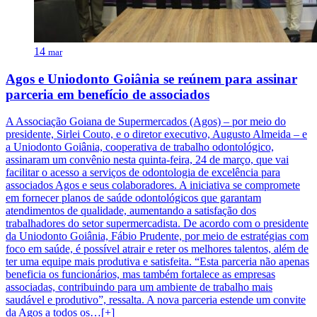
14
mar
Agos e Uniodonto Goiânia se reúnem para assinar
parceria em benefício de associados
A Associação Goiana de Supermercados (Agos) – por meio do
presidente, Sirlei Couto, e o diretor executivo, Augusto Almeida – e
a Uniodonto Goiânia, cooperativa de trabalho odontológico,
assinaram um convênio nesta quinta-feira, 24 de março, que vai
facilitar o acesso a serviços de odontologia de excelência para
associados Agos e seus colaboradores. A iniciativa se compromete
em fornecer planos de saúde odontológicos que garantam
atendimentos de qualidade, aumentando a satisfação dos
trabalhadores do setor supermercadista. De acordo com o presidente
da Uniodonto Goiânia, Fábio Prudente, por meio de estratégias com
foco em saúde, é possível atrair e reter os melhores talentos, além de
ter uma equipe mais produtiva e satisfeita. “Esta parceria não apenas
beneficia os funcionários, mas também fortalece as empresas
associadas, contribuindo para um ambiente de trabalho mais
saudável e produtivo”, ressalta. A nova parceria estende um convite
da Agos a todos os…[+]