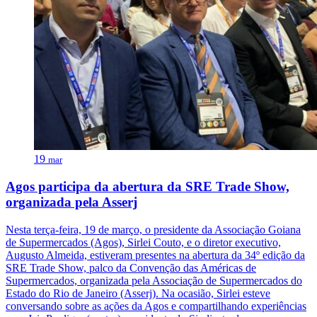
19
mar
Agos participa da abertura da SRE Trade Show,
organizada pela Asserj
Nesta terça-feira, 19 de março, o presidente da Associação Goiana
de Supermercados (Agos), Sirlei Couto, e o diretor executivo,
Augusto Almeida, estiveram presentes na abertura da 34º edição da
SRE Trade Show, palco da Convenção das Américas de
Supermercados, organizada pela Associação de Supermercados do
Estado do Rio de Janeiro (Asserj). Na ocasião, Sirlei esteve
conversando sobre as ações da Agos e compartilhando experiências