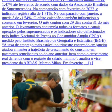
1,47% até fevereiro, de acordo com dados da Associação Brasileira
de Supermercados. Na comparação com fevereiro de 2023, o
indicador registra alta de 1,71%. Na comparação com janeiro, a
queda é de -1,54%. O efeito calendário também influenciou o
consumo em fevereiro. O mês contou com 29 dias contra 31 do mês
anterior. O levantamento contempla todos os formatos e canais
operados pelos supermercados e os indicadores são deflacionados
pelo Índice Nacional de Preços ao Consumidor Amplo (IPCA),
medido pelo Instituto Brasileiro de Geografia e Estatística (IBGE).
“A taxa de emprego mais estável no trimestre encerrado em janeiro
ajudou a manter a trajetória de crescimento do consumo em
patamares semelhantes ao do ano anterior, bem como o crescimento
real da renda com o reajuste do salário-mínimo”, analisa o vice-
presidente da ABRAS, Marcio Milan. Em fevereiro,…[+]