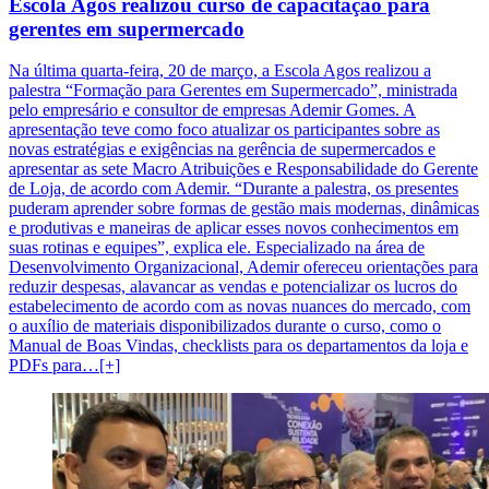
Escola Agos realizou curso de capacitação para
gerentes em supermercado
Na última quarta-feira, 20 de março, a Escola Agos realizou a
palestra “Formação para Gerentes em Supermercado”, ministrada
pelo empresário e consultor de empresas Ademir Gomes. A
apresentação teve como foco atualizar os participantes sobre as
novas estratégias e exigências na gerência de supermercados e
apresentar as sete Macro Atribuições e Responsabilidade do Gerente
de Loja, de acordo com Ademir. “Durante a palestra, os presentes
puderam aprender sobre formas de gestão mais modernas, dinâmicas
e produtivas e maneiras de aplicar esses novos conhecimentos em
suas rotinas e equipes”, explica ele. Especializado na área de
Desenvolvimento Organizacional, Ademir ofereceu orientações para
reduzir despesas, alavancar as vendas e potencializar os lucros do
estabelecimento de acordo com as novas nuances do mercado, com
o auxílio de materiais disponibilizados durante o curso, como o
Manual de Boas Vindas, checklists para os departamentos da loja e
PDFs para…[+]