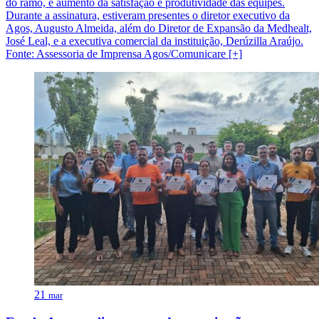
do ramo, e aumento da satisfação e produtividade das equipes.
Durante a assinatura, estiveram presentes o diretor executivo da
Agos, Augusto Almeida, além do Diretor de Expansão da Medhealt,
José Leal, e a executiva comercial da instituição, Derúzilla Araújo.
Fonte: Assessoria de Imprensa Agos/Comunicare [+]
21
mar