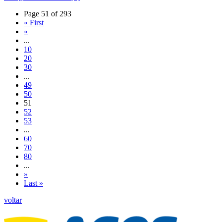
Page 51 of 293
« First
«
...
10
20
30
...
49
50
51
52
53
...
60
70
80
...
»
Last »
voltar