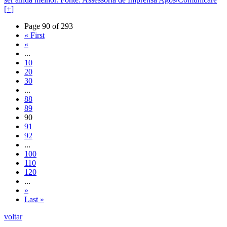
[+]
Page 90 of 293
« First
«
...
10
20
30
...
88
89
90
91
92
...
100
110
120
...
»
Last »
voltar