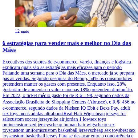
12
maio
6 estratégias para vender mais e melhor no Dia das
Mães
Executivos dos setores de e-commerce, varejo, finanças e logística
explicam quais são as estratégias mais eficazes para o período
Faltando uma semana para o Dia das Mães, o mercado já se prepara
pas as vendas. Segundo pesquisa do Behup, 54% os consumidores
pretendem manter os gastos com presentes. Enquanto isso, 28%
gostariam de aumentar o valor e apenas 18% pretendem diminuí-lo.
Em 2022, o ticket médio gasto foi de R＄ 198, segundo dados da
Associação Brasileira de Shopping Centers (Abrasce), e R＄ 456 no
e-commerce, segundo dados da Nielsen IQ Ebit e Bexs Pay. adult
sex toys mens adidas ultraboostReal Hair Wigscheap jerseys for
salecustom soccer jerseynike air jordan 1 lowsex toys
onlinecustomized jerseyscheap human hair wigscheap sex
toyscustom uniformscustom basketball jerseyscheap sex toysbest sex
toyscustom basketball jersey Para se destacar entre a concorrência e