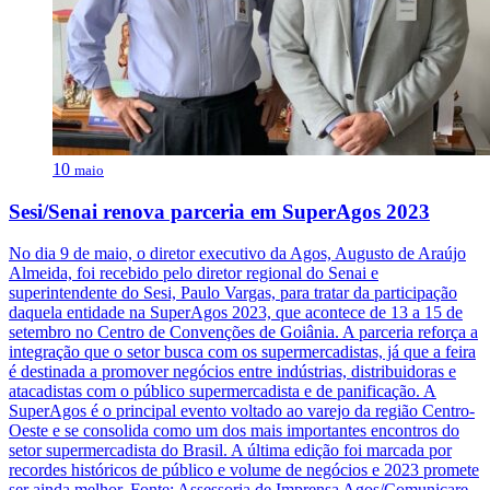
10
maio
Sesi/Senai renova parceria em SuperAgos 2023
No dia 9 de maio, o diretor executivo da Agos, Augusto de Araújo
Almeida, foi recebido pelo diretor regional do Senai e
superintendente do Sesi, Paulo Vargas, para tratar da participação
daquela entidade na SuperAgos 2023, que acontece de 13 a 15 de
setembro no Centro de Convenções de Goiânia. A parceria reforça a
integração que o setor busca com os supermercadistas, já que a feira
é destinada a promover negócios entre indústrias, distribuidoras e
atacadistas com o público supermercadista e de panificação. A
SuperAgos é o principal evento voltado ao varejo da região Centro-
Oeste e se consolida como um dos mais importantes encontros do
setor supermercadista do Brasil. A última edição foi marcada por
recordes históricos de público e volume de negócios e 2023 promete
ser ainda melhor. Fonte: Assessoria de Imprensa Agos/Comunicare