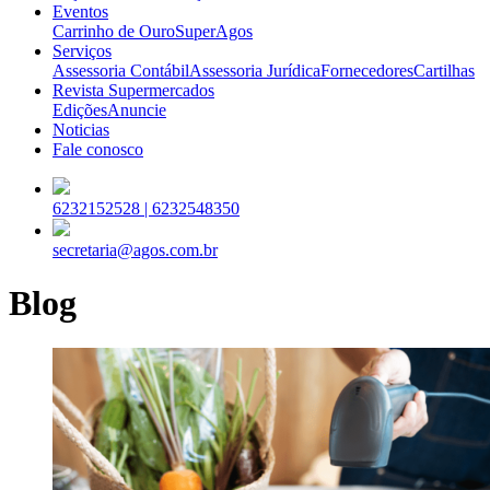
Eventos
Carrinho de Ouro
SuperAgos
Serviços
Assessoria Contábil
Assessoria Jurídica
Fornecedores
Cartilhas
Revista Supermercados
Edições
Anuncie
Noticias
Fale conosco
6232152528 |
6232548350
secretaria@agos.com.br
Blog