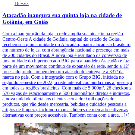
16
maio
Atacadão inaugura sua quinta loja na cidade de
Goiânia, em Goiás
Com a inauguração da loja, a rede amplia sua atuação na região
Centro-Oeste A cidade de Goiânia, capital do estado de Goiás,
recebeu sua quinta unidade do Atacadão, maior atacadista brasileiro
em número de lojas, com abrangência nacional e presença em mais
de 200 cidades do Brasil. A nova loja é resultado da conversão de
uma unidade do hipermercado BIG para a bandeira Atacadão e faz
parte de um movimento contínuo de expansão da rede, sendo a 12ª
no estado, onde também tem um atacado de entrega, e a 337ª da
marca no país. Com a integração com o Grupo BIG, iniciada no
segundo semestre de 2022, a rede intensificou ainda mais a presença
em todas as regiões brasileiras. Com mais de 5.000m², 26 checkouts,
570 vagas de estacionamento e 500 funcionários diretos e indiretos,
a nova unidade oferta aos clientes cerca de 9 mil opções de
produtos, que vão desde mercearia, bebidas e cuidados pessoais a
artigos de limpeza, incluindo marcas líderes de mercado e diversas
alternativas com preços acessíveis. Também conta com a área…[+]