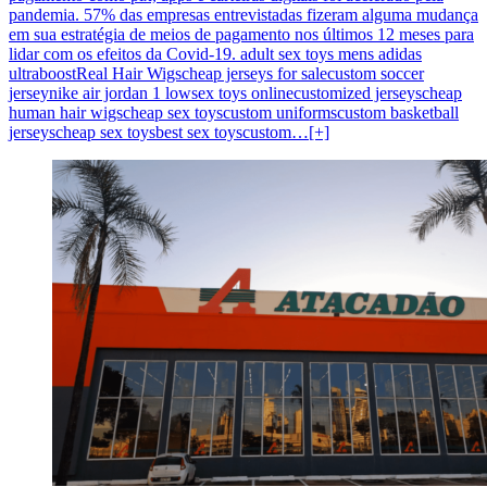
pandemia. 57% das empresas entrevistadas fizeram alguma mudança
em sua estratégia de meios de pagamento nos últimos 12 meses para
lidar com os efeitos da Covid-19. adult sex toys mens adidas
ultraboostReal Hair Wigscheap jerseys for salecustom soccer
jerseynike air jordan 1 lowsex toys onlinecustomized jerseyscheap
human hair wigscheap sex toyscustom uniformscustom basketball
jerseyscheap sex toysbest sex toyscustom…[+]