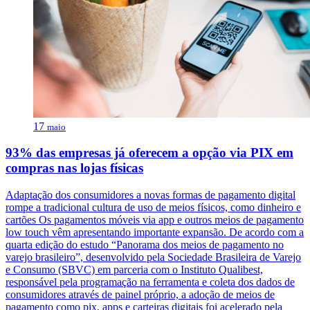
17
maio
93% das empresas já oferecem a opção via PIX em
compras nas lojas físicas
Adaptação dos consumidores a novas formas de pagamento digital
rompe a tradicional cultura de uso de meios físicos, como dinheiro e
cartões Os pagamentos móveis via app e outros meios de pagamento
low touch vêm apresentando importante expansão. De acordo com a
quarta edição do estudo “Panorama dos meios de pagamento no
varejo brasileiro”, desenvolvido pela Sociedade Brasileira de Varejo
e Consumo (SBVC) em parceria com o Instituto Qualibest,
responsável pela programação na ferramenta e coleta dos dados de
consumidores através de painel próprio, a adoção de meios de
pagamento como pix, apps e carteiras digitais foi acelerado pela