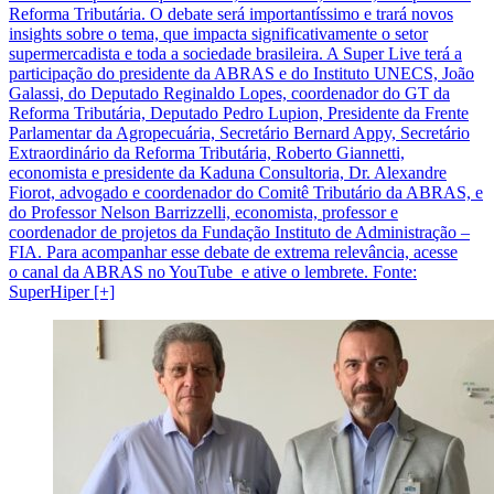
Reforma Tributária. O debate será importantíssimo e trará novos
insights sobre o tema, que impacta significativamente o setor
supermercadista e toda a sociedade brasileira. A Super Live terá a
participação do presidente da ABRAS e do Instituto UNECS, João
Galassi, do Deputado Reginaldo Lopes, coordenador do GT da
Reforma Tributária, Deputado Pedro Lupion, Presidente da Frente
Parlamentar da Agropecuária, Secretário Bernard Appy, Secretário
Extraordinário da Reforma Tributária, Roberto Giannetti,
economista e presidente da Kaduna Consultoria, Dr. Alexandre
Fiorot, advogado e coordenador do Comitê Tributário da ABRAS, e
do Professor Nelson Barrizzelli, economista, professor e
coordenador de projetos da Fundação Instituto de Administração –
FIA. Para acompanhar esse debate de extrema relevância, acesse
o canal da ABRAS no YouTube e ative o lembrete. Fonte:
SuperHiper [+]