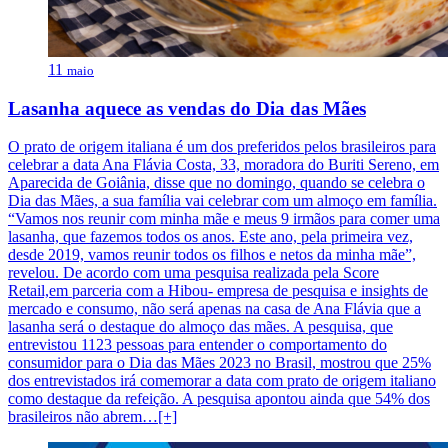
11
maio
Lasanha aquece as vendas do Dia das Mães
O prato de origem italiana é um dos preferidos pelos brasileiros para
celebrar a data Ana Flávia Costa, 33, moradora do Buriti Sereno, em
Aparecida de Goiânia, disse que no domingo, quando se celebra o
Dia das Mães, a sua família vai celebrar com um almoço em família.
“Vamos nos reunir com minha mãe e meus 9 irmãos para comer uma
lasanha, que fazemos todos os anos. Este ano, pela primeira vez,
desde 2019, vamos reunir todos os filhos e netos da minha mãe”,
revelou. De acordo com uma pesquisa realizada pela Score
Retail,em parceria com a Hibou- empresa de pesquisa e insights de
mercado e consumo, não será apenas na casa de Ana Flávia que a
lasanha será o destaque do almoço das mães. A pesquisa, que
entrevistou 1123 pessoas para entender o comportamento do
consumidor para o Dia das Mães 2023 no Brasil, mostrou que 25%
dos entrevistados irá comemorar a data com prato de origem italiano
como destaque da refeição. A pesquisa apontou ainda que 54% dos
brasileiros não abrem…[+]