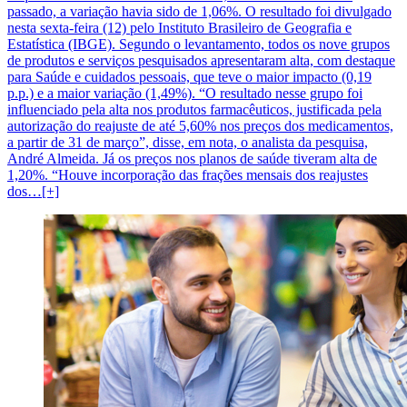
passado, a variação havia sido de 1,06%. O resultado foi divulgado
nesta sexta-feira (12) pelo Instituto Brasileiro de Geografia e
Estatística (IBGE). Segundo o levantamento, todos os nove grupos
de produtos e serviços pesquisados apresentaram alta, com destaque
para Saúde e cuidados pessoais, que teve o maior impacto (0,19
p.p.) e a maior variação (1,49%). “O resultado nesse grupo foi
influenciado pela alta nos produtos farmacêuticos, justificada pela
autorização do reajuste de até 5,60% nos preços dos medicamentos,
a partir de 31 de março”, disse, em nota, o analista da pesquisa,
André Almeida. Já os preços nos planos de saúde tiveram alta de
1,20%. “Houve incorporação das frações mensais dos reajustes
dos…[+]