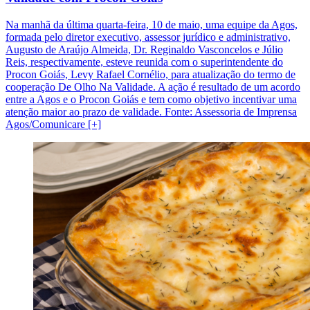
Na manhã da última quarta-feira, 10 de maio, uma equipe da Agos,
formada pelo diretor executivo, assessor jurídico e administrativo,
Augusto de Araújo Almeida, Dr. Reginaldo Vasconcelos e Júlio
Reis, respectivamente, esteve reunida com o superintendente do
Procon Goiás, Levy Rafael Cornélio, para atualização do termo de
cooperação De Olho Na Validade. A ação é resultado de um acordo
entre a Agos e o Procon Goiás e tem como objetivo incentivar uma
atenção maior ao prazo de validade. Fonte: Assessoria de Imprensa
Agos/Comunicare [+]