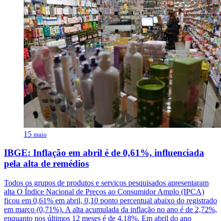
15
maio
IBGE: Inflação em abril é de 0,61%, influenciada
pela alta de remédios
Todos os grupos de produtos e serviços pesquisados apresentaram
alta O Índice Nacional de Preços ao Consumidor Amplo (IPCA)
ficou em 0,61% em abril, 0,10 ponto percentual abaixo do registrado
em março (0,71%). A alta acumulada da inflação no ano é de 2,72%,
enquanto nos últimos 12 meses é de 4,18%. Em abril do ano