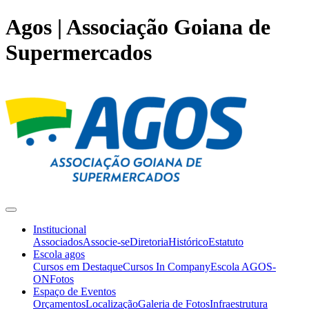
Agos | Associação Goiana de
Supermercados
Institucional
Associados
Associe-se
Diretoria
Histórico
Estatuto
Escola agos
Cursos em Destaque
Cursos In Company
Escola AGOS-
ON
Fotos
Espaço de Eventos
Orçamentos
Localização
Galeria de Fotos
Infraestrutura