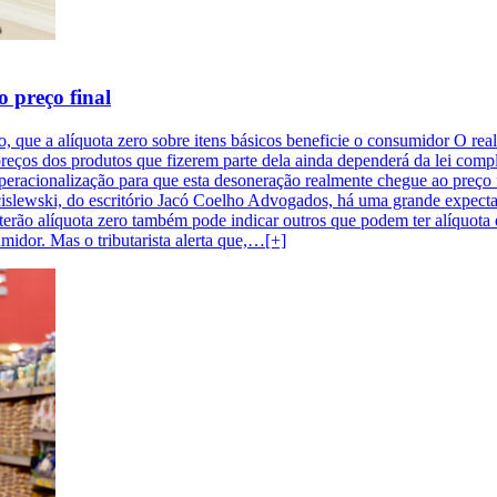
 preço final
o, que a alíquota zero sobre itens básicos beneficie o consumidor O real
reços dos produtos que fizerem parte dela ainda dependerá da lei compl
operacionalização para que esta desoneração realmente chegue ao preço 
Scislewski, do escritório Jacó Coelho Advogados, há uma grande expecta
e terão alíquota zero também pode indicar outros que podem ter alíquota
midor. Mas o tributarista alerta que,…[+]