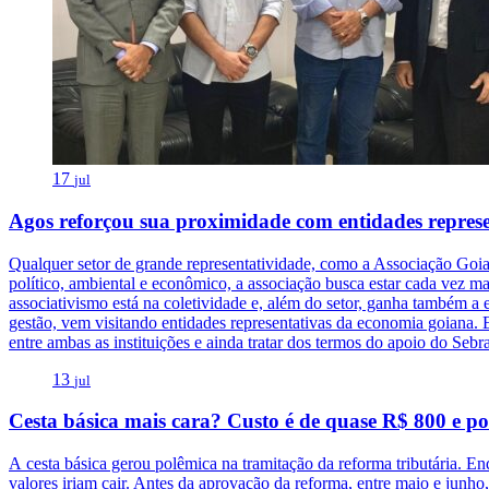
17
jul
Agos reforçou sua proximidade com entidades represe
Qualquer setor de grande representatividade, como a Associação Goian
político, ambiental e econômico, a associação busca estar cada vez m
associativismo está na coletividade e, além do setor, ganha também a
gestão, vem visitando entidades representativas da economia goiana. E
entre ambas as instituições e ainda tratar dos termos do apoio do Se
13
jul
Cesta básica mais cara? Custo é de quase R$ 800 e p
A cesta básica gerou polêmica na tramitação da reforma tributária. En
valores iriam cair. Antes da aprovação da reforma, entre maio e junho