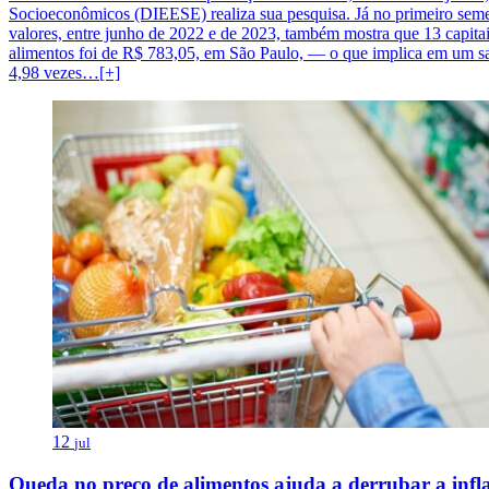
Socioeconômicos (DIEESE) realiza sua pesquisa. Já no primeiro seme
valores, entre junho de 2022 e de 2023, também mostra que 13 capit
alimentos foi de R$ 783,05, em São Paulo, — o que implica em um sa
4,98 vezes…[+]
12
jul
Queda no preço de alimentos ajuda a derrubar a infl