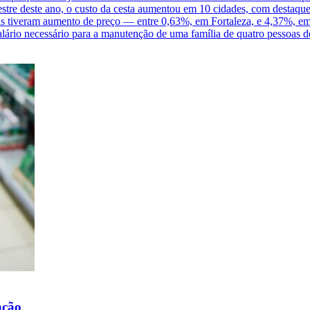
stre deste ano, o custo da cesta aumentou em 10 cidades, com destaqu
ais tiveram aumento de preço — entre 0,63%, em Fortaleza, e 4,37%, e
lário necessário para a manutenção de uma família de quatro pessoas
ação