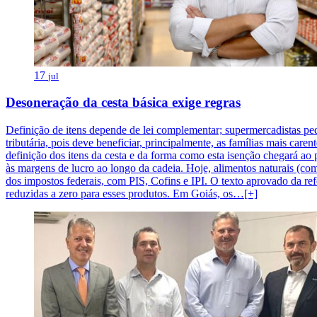
17
jul
Desoneração da cesta básica exige regras
Definição de itens depende de lei complementar; supermercadistas p
tributária, pois deve beneficiar, principalmente, as famílias mais car
definição dos itens da cesta e da forma como esta isenção chegará ao 
às margens de lucro ao longo da cadeia. Hoje, alimentos naturais (com
dos impostos federais, com PIS, Cofins e IPI. O texto aprovado da ref
reduzidas a zero para esses produtos. Em Goiás, os…[+]