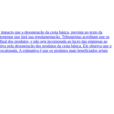
 impacto que a desoneração da cesta básica, prevista no texto da
ementar que fará sua regulamentação. Tributaristas acreditam que os
final dos produtos, e não seja incorporada ao lucro das empresas ao
tiva pela desoneração dos produtos da cesta básica. Ele observa que a
 escalonada. A estimativa é que os produtos mais beneficiados sejam