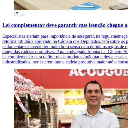
17
jul
Lei complementar deve garantir que isenção chegue ao
Especialistas alertam para importância de assegurar, na regulamentaçã
reforma tributária aprovado na Câmara dos Deputados, terá sobre os p
parlamentares deverão ter muito bom senso para definir as regras de 
longo das cadeias produtivas. Para o advogado tributarista Gilberto 
lei complementar para definir quais produtos farão parte dessa cesta 
industrializados, por estarem numa cadeia produtiva maior até o consu