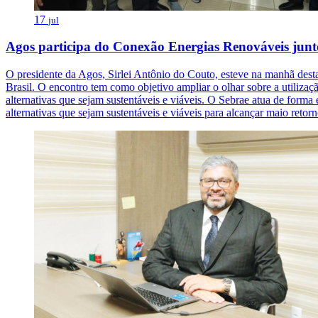
17
jul
Agos participa do Conexão Energias Renováveis junt
O presidente da Agos, Sirlei Antônio do Couto, esteve na manhã des
Brasil. O encontro tem como objetivo ampliar o olhar sobre a utiliza
alternativas que sejam sustentáveis e viáveis. O Sebrae atua de for
alternativas que sejam sustentáveis e viáveis para alcançar maio reto