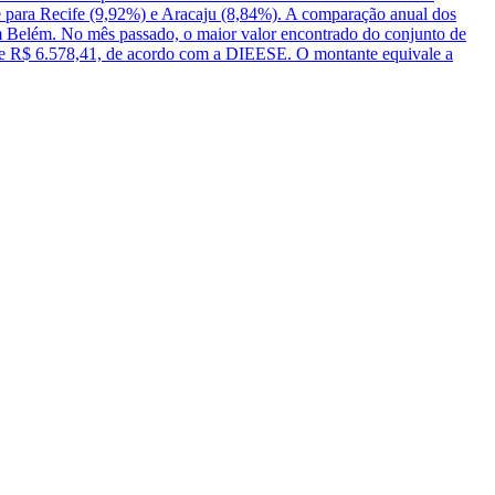
e para Recife (9,92%) e Aracaju (8,84%). A comparação anual dos
m Belém. No mês passado, o maior valor encontrado do conjunto de
 de R$ 6.578,41, de acordo com a DIEESE. O montante equivale a