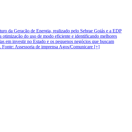
turo da Geração de Energia, realizado pelo Sebrae Goiás e a EDP
a otimização do uso de modo eficiente e identificando melhores
adas em investir no Estado e os pequenos negócios que buscam
dos. Fonte: Assessoria de imprensa Agos/Comunicare [+]