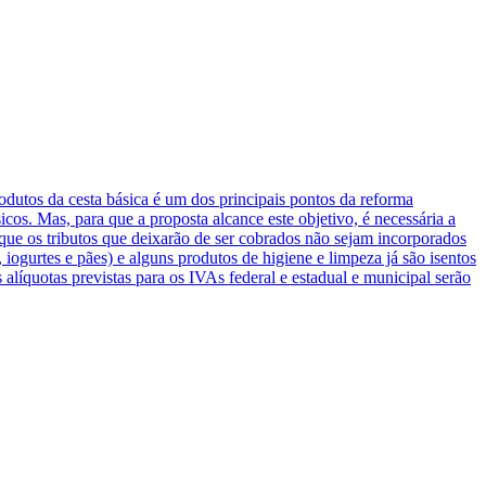
utos da cesta básica é um dos principais pontos da reforma
icos. Mas, para que a proposta alcance este objetivo, é necessária a
 que os tributos que deixarão de ser cobrados não sejam incorporados
iogurtes e pães) e alguns produtos de higiene e limpeza já são isentos
alíquotas previstas para os IVAs federal e estadual e municipal serão