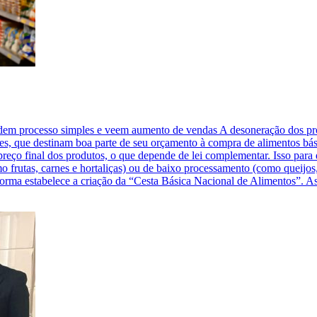
edem processo simples e veem aumento de vendas A desoneração dos prod
entes, que destinam boa parte de seu orçamento à compra de alimentos bás
preço final dos produtos, o que depende de lei complementar. Isso para
o frutas, carnes e hortaliças) ou de baixo processamento (como queijos, 
orma estabelece a criação da “Cesta Básica Nacional de Alimentos”. As 