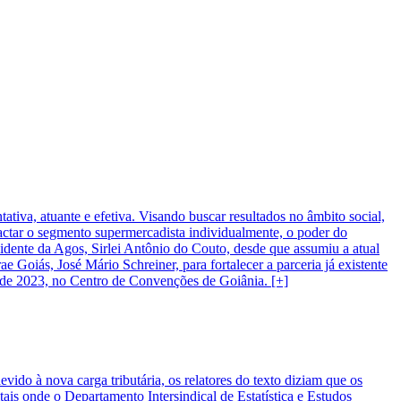
iva, atuante e efetiva. Visando buscar resultados no âmbito social,
pactar o segmento supermercadista individualmente, o poder do
sidente da Agos, Sirlei Antônio do Couto, desde que assumiu a atual
 Goiás, José Mário Schreiner, para fortalecer a parceria já existente
o de 2023, no Centro de Convenções de Goiânia. [+]
vido à nova carga tributária, os relatores do texto diziam que os
ais onde o Departamento Intersindical de Estatística e Estudos