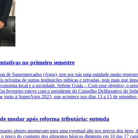
ntativas no primeiro semestre
a de Supermercados (Agos), tem por trás uma entidade muito representat
ais próxima de outras instituições púbicas e privadas, pois mais que im
 economia local e a sociedade. Sebrae Goiás – Com esse objetivo, o pre
m fevereiro esteve com o presidente do Conselho Deliberativo do Sebrae
brae junto à SuperAgos 2023, que acontece nos dias 13 a 15 de setembr
ode mudar após reforma tributária; entenda
quanto alguns apontavam para uma eventual alta nos preços dos itens, de
, o preço do conjunto dos alimentos básicos diminuiu em 10 das 17 capit