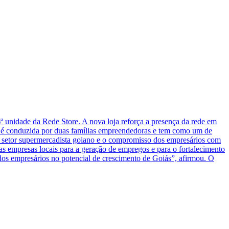
ª unidade da Rede Store. A nova loja reforça a presença da rede em
e é conduzida por duas famílias empreendedoras e tem como um de
do setor supermercadista goiano e o compromisso dos empresários com
s empresas locais para a geração de empregos e para o fortalecimento
os empresários no potencial de crescimento de Goiás”, afirmou. O