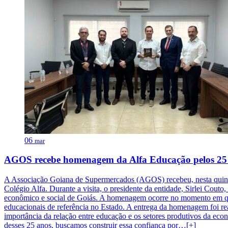
06
mar
AGOS recebe homenagem da Alfa Educação pelos 25 a
A Associação Goiana de Supermercados (AGOS) recebeu, nesta quinta
Colégio Alfa. Durante a visita, o presidente da entidade, Sirlei Cout
econômico e social de Goiás. A homenagem ocorre no momento em que 
educacionais de referência no Estado. A entrega da homenagem foi re
importância da relação entre educação e os setores produtivos da eco
desses 25 anos, buscamos construir essa confiança por…[+]