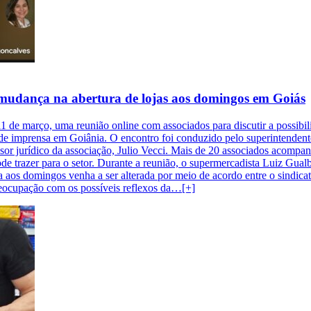
 mudança na abertura de lojas aos domingos em Goiás
e março, uma reunião online com associados para discutir a possibil
 de imprensa em Goiânia. O encontro foi conduzido pelo superintende
essor jurídico da associação, Julio Vecci. Mais de 20 associados acomp
de trazer para o setor. Durante a reunião, o supermercadista Luiz Gua
 aos domingos venha a ser alterada por meio de acordo entre o sindicato
ocupação com os possíveis reflexos da…[+]