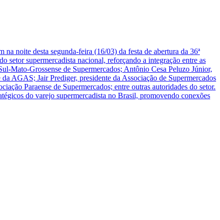
a noite desta segunda-feira (16/03) da festa de abertura da 36ª
o setor supermercadista nacional, reforçando a integração entre as
ão Sul-Mato-Grossense de Supermercados; Antônio Cesa Peluzo Júnior,
 da AGAS; Jair Prediger, presidente da Associação de Supermercados
iação Paraense de Supermercados; entre outras autoridades do setor.
atégicos do varejo supermercadista no Brasil, promovendo conexões