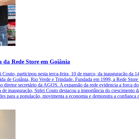
ja da Rede Store em Goiânia
outo, participou nesta terça-feira, 10 de março, da inauguração da 14
cida de Goiânia, Rio Verde e Trindade. Fundada em 1999, a Rede Stor
mo diretor secretário da AGOS. A expansão da rede evidencia a força 
 de inauguração, Sirlei Couto destacou a importância do crescimento da
des para a população, movimenta a economia e demonstra a confiança d