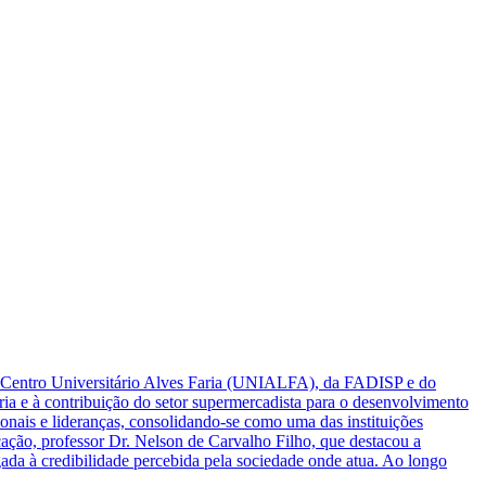
o Centro Universitário Alves Faria (UNIALFA), da FADISP e do
eria e à contribuição do setor supermercadista para o desenvolvimento
ais e lideranças, consolidando-se como uma das instituições
ação, professor Dr. Nelson de Carvalho Filho, que destacou a
gada à credibilidade percebida pela sociedade onde atua. Ao longo