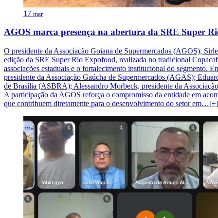
17
mar
AGOS marca presença na abertura da SRE Super Rio
O presidente da Associação Goiana de Supermercados (AGOS), Sirlei C
edição da SRE Super Rio Expofood, realizada no tradicional Copacaban
associações estaduais e o fortalecimento institucional do segmento.
presidente da Associação Gaúcha de Supermercados (AGAS); Eduardo 
de Brasília (ASBRA); Alessandro Morbeck, presidente da Associação 
A participação da AGOS reforça o compromisso da entidade em acompa
que contribuem diretamente para o desenvolvimento do setor em…[+