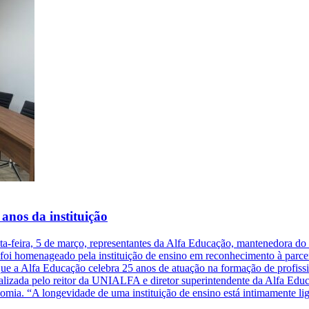
nos da instituição
-feira, 5 de março, representantes da Alfa Educação, mantenedora d
o, foi homenageado pela instituição de ensino em reconhecimento à parc
a Alfa Educação celebra 25 anos de atuação na formação de profission
alizada pelo reitor da UNIALFA e diretor superintendente da Alfa Educ
nomia. “A longevidade de uma instituição de ensino está intimamente li