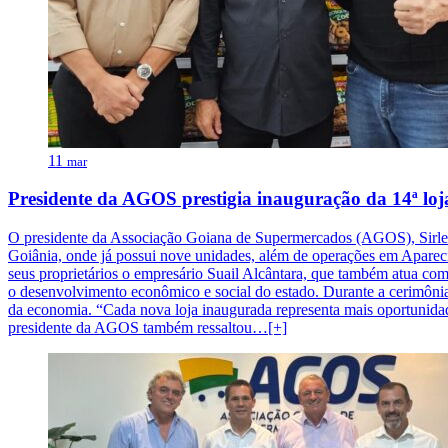
11
mar
Presidente da AGOS prestigia inauguração da 14ª lo
O presidente da Associação Goiana de Supermercados (AGOS), Sirlei C
Goiânia, onde já possui nove unidades, além de operações em Apare
seus proprietários o empresário Suail Alcântara, que também atua co
o desenvolvimento econômico e social do estado. Durante a cerimônia
da economia. “Cada nova loja inaugurada representa mais oportunida
presidente da AGOS também ressaltou…[+]