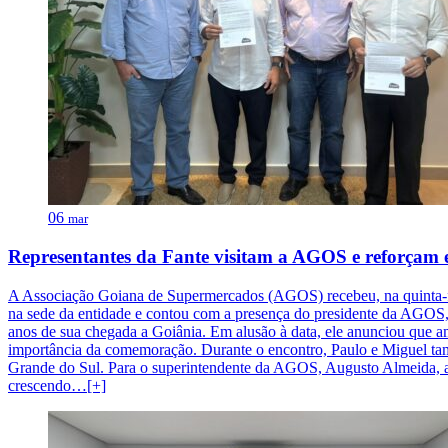
06
mar
Representantes da Fante visitam a AGOS e reforçam 
A Associação Goiana de Supermercados (AGOS) recebeu, na quinta-feir
na sede da entidade e contou com a presença do presidente da AGOS, 
anos de sua chegada a Goiânia. Em alusão à data, ele anunciou que 
importância da comemoração. Durante o encontro, Paulo e Miguel tam
Grande do Sul. Para o superintendente da AGOS, Augusto Almeida, a c
crescendo…[+]