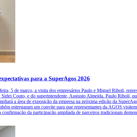
expectativas para a SuperAgos 2026
a, 5 de março, a visita dos empresários Paulo e Miguel Riboli, represe
Sirlei Couto, e do superintendente, Augusto Almeida. Paulo Riboli, qu
ampliará a área de exposição da empresa na próxima edição da SuperAg
bém entregaram um convite para que representantes da AGOS visitem a 
onfirmação da participação ampliada de parceiros tradicionais demonst