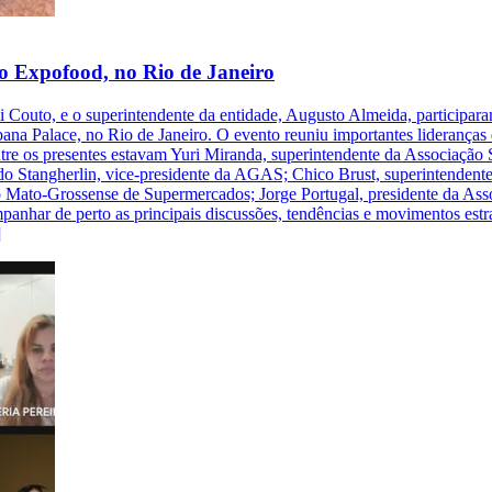
 Expofood, no Rio de Janeiro
outo, e o superintendente da entidade, Augusto Almeida, participaram n
a Palace, no Rio de Janeiro. O evento reuniu importantes lideranças d
 Entre os presentes estavam Yuri Miranda, superintendente da Associaç
Stangherlin, vice-presidente da AGAS; Chico Brust, superintendente
Mato-Grossense de Supermercados; Jorge Portugal, presidente da Assoc
nhar de perto as principais discussões, tendências e movimentos estr
]