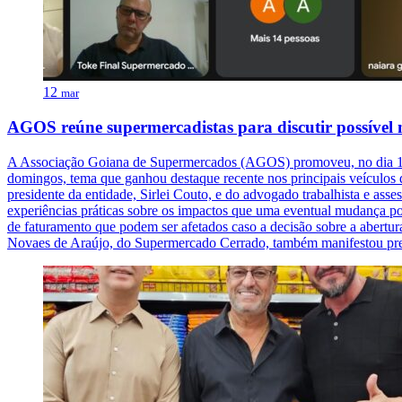
12
mar
AGOS reúne supermercadistas para discutir possível
A Associação Goiana de Supermercados (AGOS) promoveu, no dia 11 d
domingos, tema que ganhou destaque recente nos principais veículos
presidente da entidade, Sirlei Couto, e do advogado trabalhista e ass
experiências práticas sobre os impactos que uma eventual mudança po
de faturamento que podem ser afetados caso a decisão sobre a abertura
Novaes de Araújo, do Supermercado Cerrado, também manifestou pre