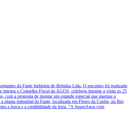
ntantes da Fante Indústria de Bebidas Ltda. O encontro foi realizado
e integra o Conselho Fiscal da AGOS, celebrou durante a visita os 25
os, com a proposta de montar um estande especial que marque a
planta industrial da Fante, localizada em Flores da Cunha, no Rio
ra a força e a credibilidade da feira. “A SuperAgos vem