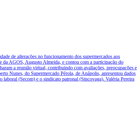
idade de alterações no funcionamento dos supermercados aos
nte da AGOS, Augusto Almeida, e contou com a participação do
anharam a reunião virtual, contribuindo com avaliações, preocupações e
lberto Nunes, do Supermercado Pérola, de Anápolis, apresentou dados
 laboral (Secom) e o sindicato patronal (Sincovaga). Valéria Pereira