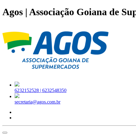
Agos | Associação Goiana de S
6232152528 |
6232548350
secretaria@agos.com.br