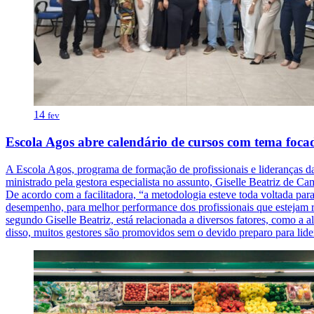
14
fev
Escola Agos abre calendário de cursos com tema foca
A Escola Agos, programa de formação de profissionais e lideranças da
ministrado pela gestora especialista no assunto, Giselle Beatriz de C
De acordo com a facilitadora, “a metodologia esteve toda voltada par
desempenho, para melhor performance dos profissionais que estejam re
segundo Giselle Beatriz, está relacionada a diversos fatores, como a al
disso, muitos gestores são promovidos sem o devido preparo para lid