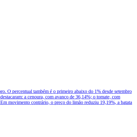
bro. O percentual também é o primeiro abaixo do 1% desde setembro
e destacaram: a cenoura, com avanço de 36,14%; o tomate, com
Em movimento contrário, o preço do limão reduziu 19,19%, a batata