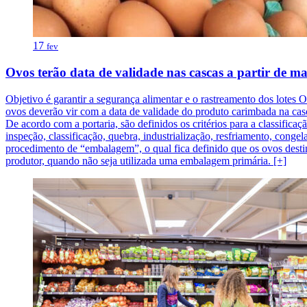
17
fev
Ovos terão data de validade nas cascas a partir de m
Objetivo é garantir a segurança alimentar e o rastreamento dos lote
ovos deverão vir com a data de validade do produto carimbada na casc
De acordo com a portaria, são definidos os critérios para a classific
inspeção, classificação, quebra, industrialização, resfriamento, con
procedimento de “embalagem”, o qual fica definido que os ovos desti
produtor, quando não seja utilizada uma embalagem primária. [+]