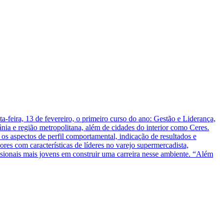
-feira, 13 de fevereiro, o primeiro curso do ano: Gestão e Liderança,
ânia e região metropolitana, além de cidades do interior como Ceres.
os aspectos de perfil comportamental, indicação de resultados e
res com características de líderes no varejo supermercadista,
ofissionais mais jovens em construir uma carreira nesse ambiente. “Além