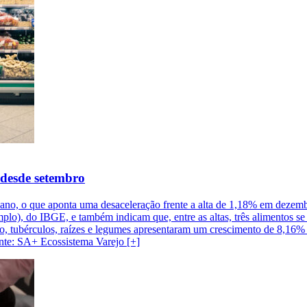
 desde setembro
ano, o que aponta uma desaceleração frente a alta de 1,18% em dezem
o), do IBGE, e também indicam que, entre as altas, três alimentos s
 tubérculos, raízes e legumes apresentaram um crescimento de 8,16% 
onte: SA+ Ecossistema Varejo [+]