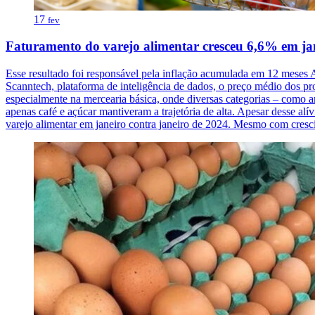
17
fev
Faturamento do varejo alimentar cresceu 6,6% em ja
Esse resultado foi responsável pela inflação acumulada em 12 meses 
Scanntech, plataforma de inteligência de dados, o preço médio dos 
especialmente na mercearia básica, onde diversas categorias – como ar
apenas café e açúcar mantiveram a trajetória de alta. Apesar desse al
varejo alimentar em janeiro contra janeiro de 2024. Mesmo com cres