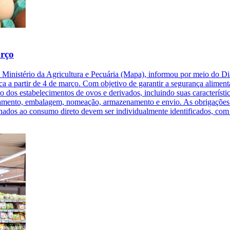
arço
s O Ministério da Agricultura e Pecuária (Mapa), informou por meio do
a a partir de 4 de março. Com objetivo de garantir a segurança aliment
ação dos estabelecimentos de ovos e derivados, incluindo suas caracterí
gelamento, embalagem, nomeação, armazenamento e envio. As obrigações p
nados ao consumo direto devem ser individualmente identificados, com 