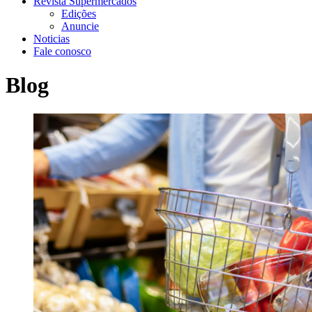
Revista Supermercados
Edições
Anuncie
Noticias
Fale conosco
Blog