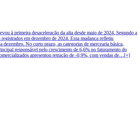
levou à primeira desaceleração da alta desde maio de 2024. Segundo a
% registrados em dezembro de 2024. Essa mudança refletiu
 a dezembro. No curto prazo, as categorias de mercearia básica,
 principal responsável pelo crescimento de 6,6% no faturamento do
comercializados apresentou retração de -0,9%, com vendas de…[+]