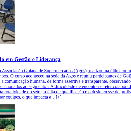
do em Gestão e Liderança
 Associação Goiana de Supermercados (Agos), realizou na última quinta
ampos. O curso aconteceu na sede da Agos e reuniu participantes de Goi
a a comunicação humana, de forma assertiva e transparente, observando 
lacionados ao segmento”. A dificuldade de encontrar e reter colaborado
ta rotatividade do setor, a falta de qualificação e o desinteresse de pr
erar equipes, o que impacta a…[+]