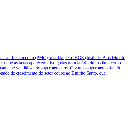
Mensal do Comércio (PMC), medida pelo IBGE (Instituto Brasileiro de
ar que as taxas aparecem divulgadas no relatório do instituto como
ipicamente vendidos nos supermercados. O varejo supermercadista do
nada de crescimento do setor coube ao Espírito Santo, que