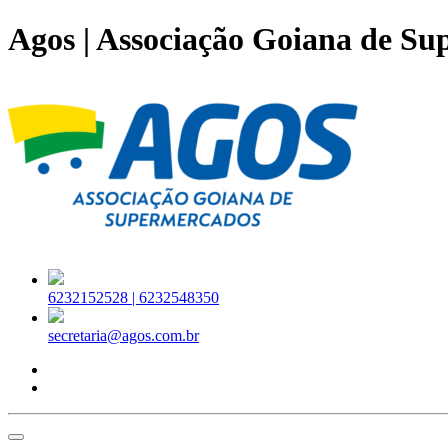
Agos | Associação Goiana de S
6232152528 |
6232548350
secretaria@agos.com.br