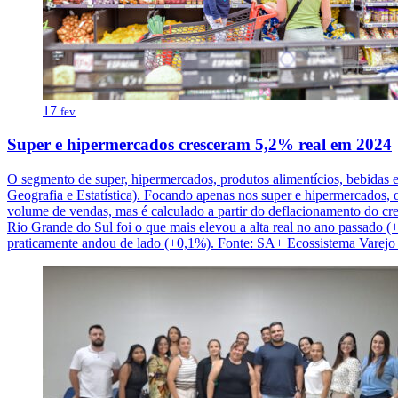
17
fev
Super e hipermercados cresceram 5,2% real em 2024
O segmento de super, hipermercados, produtos alimentícios, bebidas
Geografia e Estatística). Focando apenas nos super e hipermercados, 
volume de vendas, mas é calculado a partir do deflacionamento do cr
Rio Grande do Sul foi o que mais elevou a alta real no ano passado 
praticamente andou de lado (+0,1%). Fonte: SA+ Ecossistema Varejo 