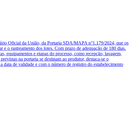
 Diário Oficial da União, da Portaria SDA/MAPA n°1.179/2024, que os
ar e o rastreamento dos lotes. Com prazo de adequação de 180 dias.
sticas, equipamentos e etapas do processo, como recepção, lavagem,
revistas na portaria se destinam ao produtor, destaca-se o
a data de validade e com o número de registro do estabelecimento