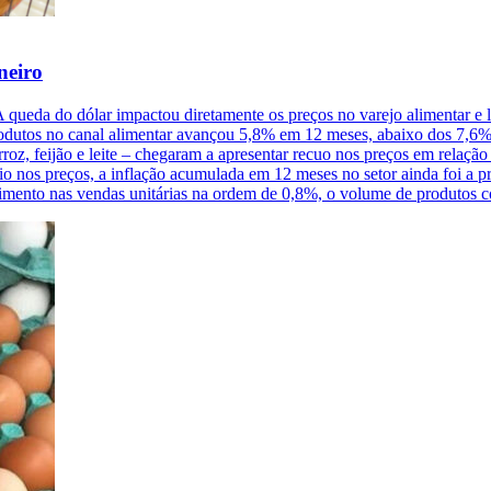
neiro
A queda do dólar impactou diretamente os preços no varejo alimentar e 
produtos no canal alimentar avançou 5,8% em 12 meses, abaixo dos 7,6
roz, feijão e leite – chegaram a apresentar recuo nos preços em relação
ívio nos preços, a inflação acumulada em 12 meses no setor ainda foi a
cimento nas vendas unitárias na ordem de 0,8%, o volume de produtos 