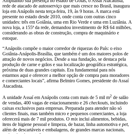
Ampliando sua presença no estado de Goiás, o Assaí Atacadista,
rede de atacado de autosserviço que mais cresce no Brasil, inaugura
loja em Anápolis nesta terça-feira, 19, às 9 horas. A marca está
presente no estado desde 2010, onde conta com outras cinco
unidades: três em Goiânia, uma em Rio Verde e uma em Luziânia. A
nova loja, a 155ª da rede, demandou investimento de R$ 64 milhões,
considerando as obras de construção, compra de maquinário e
estoque.
“Anápolis compõe o maior corredor de riquezas do País: o eixo
Goiânia-Anápolis-Brasília, que também é um dos maiores polos de
atração de novos negócios. Desde a sua fundação, se destaca pela
produção de carne e grãos e sua localização geográfica estratégica,
próxima de duas grandes capitais. Era fundamental para nós
estarmos aqui e oferecer a melhor opção de compra para moradores
e comerciantes locais”, afirma Belmiro Gomes, presidente do Assaí
Atacadista.
2
A unidade Assaí em Anápolis conta com mais de 5 mil m
de salão
de vendas, 400 vagas de estacionamento e 26
checkouts
, incluindo
caixas exclusivos para empresas. Preparada para atender não só
clientes finais, mas também micro e pequenos comerciantes, a loja
oferecerá mais de 7 mil produtos. O
mix
inclui alimentos, bebidas,
itens de higiene pessoal e limpeza, de bazar, linha automotiva e
pet
,
além de descartáveis e embalagens, de grandes marcas nacionais,