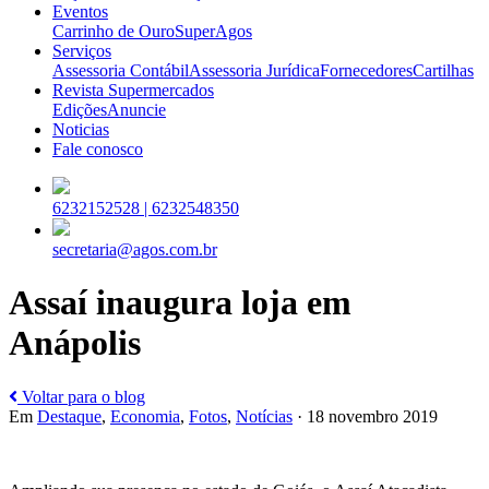
Eventos
Carrinho de Ouro
SuperAgos
Serviços
Assessoria Contábil
Assessoria Jurídica
Fornecedores
Cartilhas
Revista Supermercados
Edições
Anuncie
Noticias
Fale conosco
6232152528 |
6232548350
secretaria@agos.com.br
Assaí inaugura loja em
Anápolis
Voltar para o blog
Em
Destaque
,
Economia
,
Fotos
,
Notícias
· 18 novembro 2019