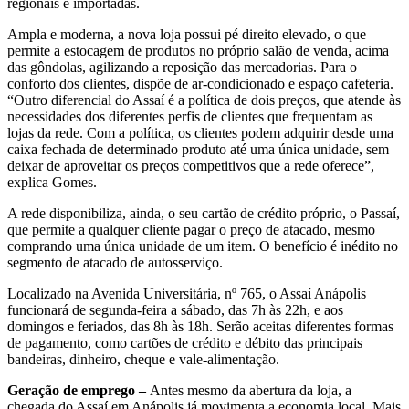
regionais e importadas.
Ampla e moderna, a nova loja possui pé direito elevado, o que
permite a estocagem de produtos no próprio salão de venda, acima
das gôndolas, agilizando a reposição das mercadorias. Para o
conforto dos clientes, dispõe de ar-condicionado e espaço cafeteria.
“Outro diferencial do Assaí é a política de dois preços, que atende às
necessidades dos diferentes perfis de clientes que frequentam as
lojas da rede. Com a política, os clientes podem adquirir desde uma
caixa fechada de determinado produto até uma única unidade, sem
deixar de aproveitar os preços competitivos que a rede oferece”,
explica Gomes.
A rede disponibiliza, ainda, o seu cartão de crédito próprio, o Passaí,
que permite a qualquer cliente pagar o preço de atacado, mesmo
comprando uma única unidade de um item. O benefício é inédito no
segmento de atacado de autosserviço.
Localizado na Avenida Universitária, nº 765, o Assaí Anápolis
funcionará de segunda-feira a sábado, das 7h às 22h, e aos
domingos e feriados, das 8h às 18h. Serão aceitas diferentes formas
de pagamento, como cartões de crédito e débito das principais
bandeiras, dinheiro, cheque e vale-alimentação.
Geração de emprego –
Antes mesmo da abertura da loja, a
chegada do Assaí em Anápolis já movimenta a economia local. Mais