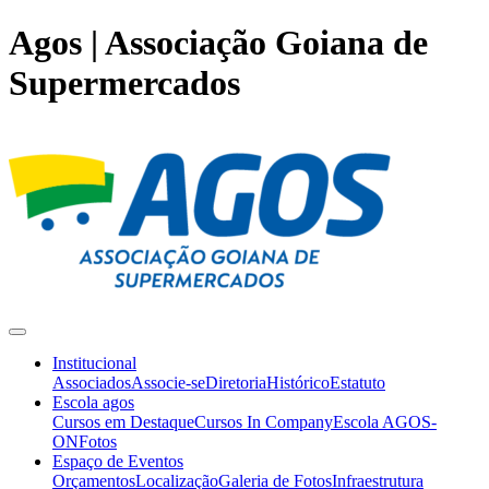
Agos | Associação Goiana de
Supermercados
Institucional
Associados
Associe-se
Diretoria
Histórico
Estatuto
Escola agos
Cursos em Destaque
Cursos In Company
Escola AGOS-
ON
Fotos
Espaço de Eventos
Orçamentos
Localização
Galeria de Fotos
Infraestrutura