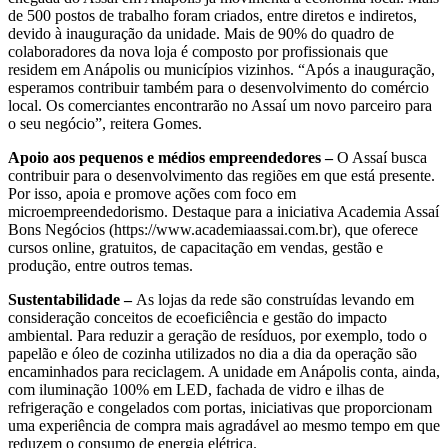
de 500 postos de trabalho foram criados, entre diretos e indiretos,
devido à inauguração da unidade. Mais de 90% do quadro de
colaboradores da nova loja é composto por profissionais que
residem em Anápolis ou municípios vizinhos. “Após a inauguração,
esperamos contribuir também para o desenvolvimento do comércio
local. Os comerciantes encontrarão no Assaí um novo parceiro para
o seu negócio”, reitera Gomes.
Apoio aos pequenos e médios empreendedores –
O Assaí busca
contribuir para o desenvolvimento das regiões em que está presente.
Por isso, apoia e promove ações com foco em
microempreendedorismo. Destaque para a iniciativa Academia Assaí
Bons Negócios (https://www.academiaassai.com.br), que oferece
cursos online, gratuitos, de capacitação em vendas, gestão e
produção, entre outros temas.
Sustentabilidade –
As lojas da rede são construídas levando em
consideração conceitos de ecoeficiência e gestão do impacto
ambiental. Para reduzir a geração de resíduos, por exemplo, todo o
papelão e óleo de cozinha utilizados no dia a dia da operação são
encaminhados para reciclagem. A unidade em Anápolis conta, ainda,
com iluminação 100% em LED, fachada de vidro e ilhas de
refrigeração e congelados com portas, iniciativas que proporcionam
uma experiência de compra mais agradável ao mesmo tempo em que
reduzem o consumo de energia elétrica.