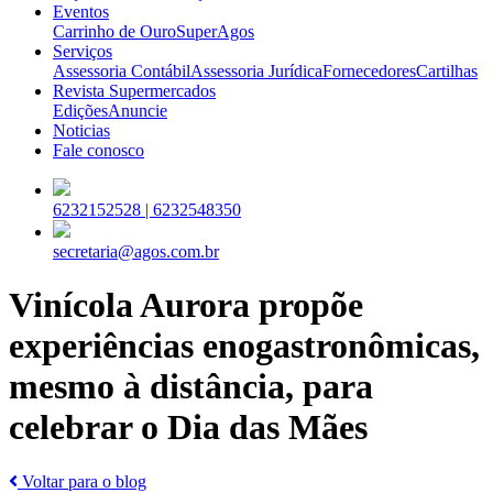
Eventos
Carrinho de Ouro
SuperAgos
Serviços
Assessoria Contábil
Assessoria Jurídica
Fornecedores
Cartilhas
Revista Supermercados
Edições
Anuncie
Noticias
Fale conosco
6232152528 |
6232548350
secretaria@agos.com.br
Vinícola Aurora propõe
experiências enogastronômicas,
mesmo à distância, para
celebrar o Dia das Mães
Voltar para o blog