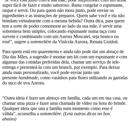
super fácil de fazer e muito saboroso. Basta congelar o espumante,
raspar e servir. Ou para quem não mora junto, pode enviar os
ingredientes e as instruções de preparos. Quem sabe você e ela não
brindam virtualmente com a mesma bebida? Outra dica, para quem
tem a sorte de poder comemorar ao lado da sua mãe, é servir uma
sobremesa bem simples, colocando espumante numa taça com
sorvete e combinando com um Aurora Moscatel, seja branco ou
rosé”, sugere a
sommelière
da Vinícola Aurora, Renata Guidoti.
Para quem está em quarententa e ainda não pode dar um abraço de
Dia das Mães, a sugestão é montar um kit com um espumante e com
algumas das comidas preferidas dela, chamar um serviço de tele-
entrega e presenteá-la com um brunch, por exemplo. Para deixar
ainda mais personalizado, você pode enviar junto um
presente
handmade
, como vasinhos para flores utilizando as garrafas
do suco de uva Aurora.
“Outra ideia é fazer um almoço em família, cada um em sua casa, ou
chamar uma pizza e fazer uma chamada de vídeo na hora do brinde.
Qualquer ideia que una a família num momento como esse é
válida”, aconselha a
sommelière
.
(Leia outras dicas no box
abaixo)