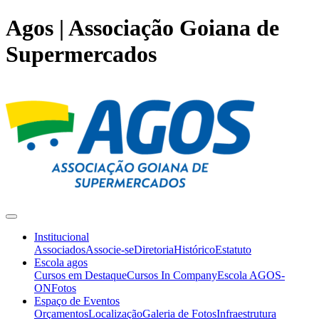
Agos | Associação Goiana de
Supermercados
Institucional
Associados
Associe-se
Diretoria
Histórico
Estatuto
Escola agos
Cursos em Destaque
Cursos In Company
Escola AGOS-
ON
Fotos
Espaço de Eventos
Orçamentos
Localização
Galeria de Fotos
Infraestrutura