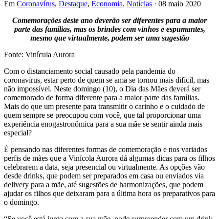
Em
Coronavírus
,
Destaque
,
Economia
,
Notícias
· 08 maio 2020
Comemorações deste ano deverão ser diferentes para a maior
parte das famílias, mas os brindes com vinhos e espumantes,
mesmo que virtualmente, podem ser uma sugestão
Fonte: Vinícula Aurora
Com o distanciamento social causado pela pandemia do
coronavírus, estar perto de quem se ama se tornou mais difícil, mas
não impossível. Neste domingo (10), o Dia das Mães deverá ser
comemorado de forma diferente para a maior parte das famílias.
Mais do que um presente para transmitir o carinho e o cuidado de
quem sempre se preocupou com você, que tal proporcionar uma
experiência enogastronômica para a sua mãe se sentir ainda mais
especial?
É pensando nas diferentes formas de comemoração e nos variados
perfis de mães que a Vinícola Aurora dá algumas dicas para os filhos
celebrarem a data, seja presencial ou virtualmente. As opções vão
desde drinks, que podem ser preparados em casa ou enviados via
delivery para a mãe, até sugestões de harmonizações, que podem
ajudar os filhos que deixaram para a última hora os preparativos para
o domingo.
“Se você está junto com a sua mãe, pode surpreender com um drink