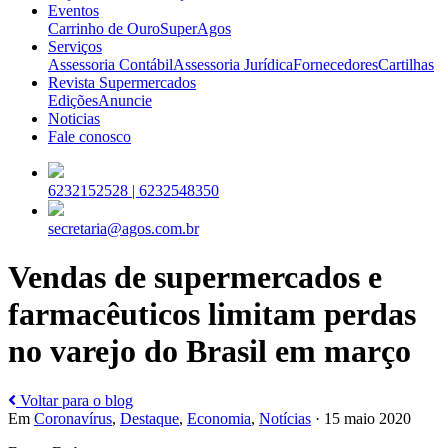
Eventos
Carrinho de Ouro
SuperAgos
Serviços
Assessoria Contábil
Assessoria Jurídica
Fornecedores
Cartilhas
Revista Supermercados
Edições
Anuncie
Noticias
Fale conosco
6232152528 |
6232548350
secretaria@agos.com.br
Vendas de supermercados e
farmacêuticos limitam perdas
no varejo do Brasil em março
Voltar para o blog
Em
Coronavírus
,
Destaque
,
Economia
,
Notícias
· 15 maio 2020