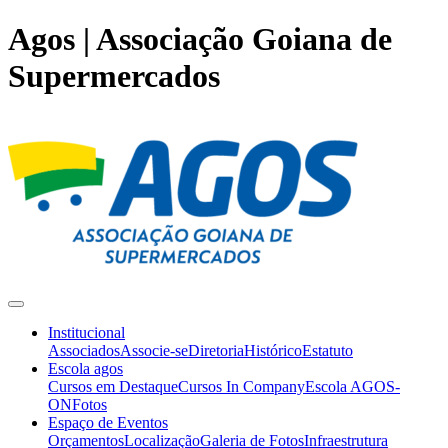
Agos | Associação Goiana de
Supermercados
Institucional
Associados
Associe-se
Diretoria
Histórico
Estatuto
Escola agos
Cursos em Destaque
Cursos In Company
Escola AGOS-
ON
Fotos
Espaço de Eventos
Orçamentos
Localização
Galeria de Fotos
Infraestrutura