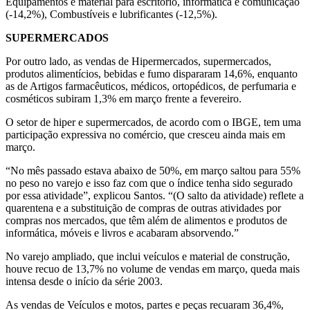
Equipamentos e material para escritório, informática e comunicação
(-14,2%), Combustíveis e lubrificantes (-12,5%).
SUPERMERCADOS
Por outro lado, as vendas de Hipermercados, supermercados,
produtos alimentícios, bebidas e fumo dispararam 14,6%, enquanto
as de Artigos farmacêuticos, médicos, ortopédicos, de perfumaria e
cosméticos subiram 1,3% em março frente a fevereiro.
O setor de hiper e supermercados, de acordo com o IBGE, tem uma
participação expressiva no comércio, que cresceu ainda mais em
março.
“No mês passado estava abaixo de 50%, em março saltou para 55%
no peso no varejo e isso faz com que o índice tenha sido segurado
por essa atividade”, explicou Santos. “(O salto da atividade) reflete a
quarentena e a substituição de compras de outras atividades por
compras nos mercados, que têm além de alimentos e produtos de
informática, móveis e livros e acabaram absorvendo.”
No varejo ampliado, que inclui veículos e material de construção,
houve recuo de 13,7% no volume de vendas em março, queda mais
intensa desde o início da série 2003.
As vendas de Veículos e motos, partes e peças recuaram 36,4%,