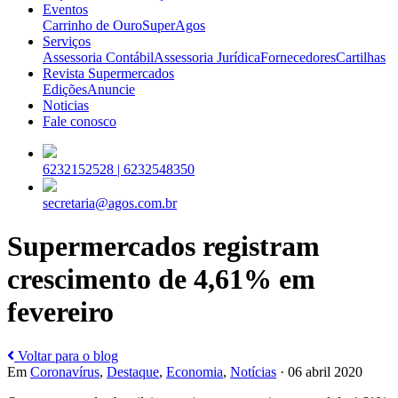
Eventos
Carrinho de Ouro
SuperAgos
Serviços
Assessoria Contábil
Assessoria Jurídica
Fornecedores
Cartilhas
Revista Supermercados
Edições
Anuncie
Noticias
Fale conosco
6232152528 |
6232548350
secretaria@agos.com.br
Supermercados registram
crescimento de 4,61% em
fevereiro
Voltar para o blog
Em
Coronavírus
,
Destaque
,
Economia
,
Notícias
· 06 abril 2020