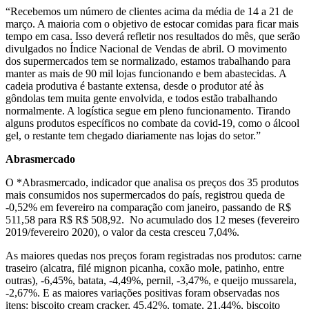
“Recebemos um número de clientes acima da média de 14 a 21 de
março. A maioria com o objetivo de estocar comidas para ficar mais
tempo em casa. Isso deverá refletir nos resultados do mês, que serão
divulgados no Índice Nacional de Vendas de abril. O movimento
dos supermercados tem se normalizado, estamos trabalhando para
manter as mais de 90 mil lojas funcionando e bem abastecidas. A
cadeia produtiva é bastante extensa, desde o produtor até às
gôndolas tem muita gente envolvida, e todos estão trabalhando
normalmente. A logística segue em pleno funcionamento. Tirando
alguns produtos específicos no combate da covid-19, como o álcool
gel, o restante tem chegado diariamente nas lojas do setor.”
Abrasmercado
O *Abrasmercado, indicador que analisa os preços dos 35 produtos
mais consumidos nos supermercados do país, registrou queda de
-0,52% em fevereiro na comparação com janeiro, passando de R$
511,58 para R$ R$ 508,92. No acumulado dos 12 meses (fevereiro
2019/fevereiro 2020), o valor da cesta cresceu 7,04%.
As maiores quedas nos preços foram registradas nos produtos: carne
traseiro (alcatra, filé mignon picanha, coxão mole, patinho, entre
outras), -6,45%, batata, -4,49%, pernil, -3,47%, e queijo mussarela,
-2,67%. E as maiores variações positivas foram observadas nos
itens: biscoito cream cracker, 45,42%, tomate, 21,44%, biscoito