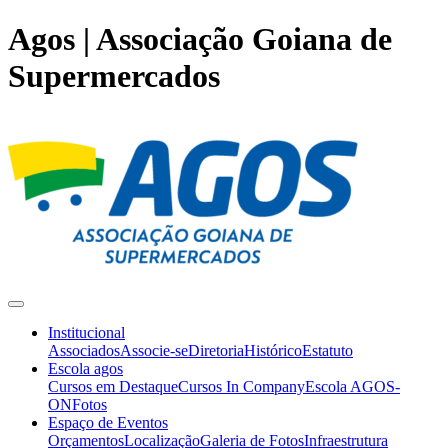
Agos | Associação Goiana de
Supermercados
Institucional
Associados
Associe-se
Diretoria
Histórico
Estatuto
Escola agos
Cursos em Destaque
Cursos In Company
Escola AGOS-
ON
Fotos
Espaço de Eventos
Orçamentos
Localização
Galeria de Fotos
Infraestrutura