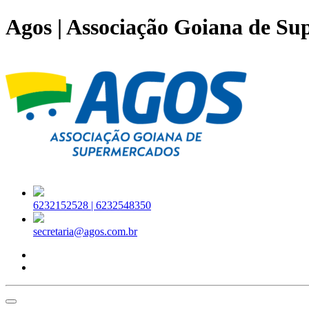
Agos | Associação Goiana de S
6232152528 |
6232548350
secretaria@agos.com.br