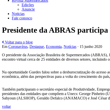
Revista Supermercados
Edições
Anuncie
Noticias
Fale conosco
Presidente da ABRAS participa 
Voltar para o blog
Em
Coronavírus
,
Destaque
,
Economia
,
Notícias
· 15 junho 2020
O presidente da Associação Brasileira de Supermercados (ABRAS), Jo
encontro virtual cerca de 25 entidades de diversos setores, inclui
Na oportunidade Guedes falou sobre a desburocratização do acesso ao
econômica, além das perspectivas para a volta do crescimento do país,
Também participaram o secretário especial de Produtividade, Emprego
presidentes das entidades que compõem a Unecs: George Pinhei
Sahyoun (ALSHOP), Geraldo Defalco (ANAMACO) e José César da C
voltar