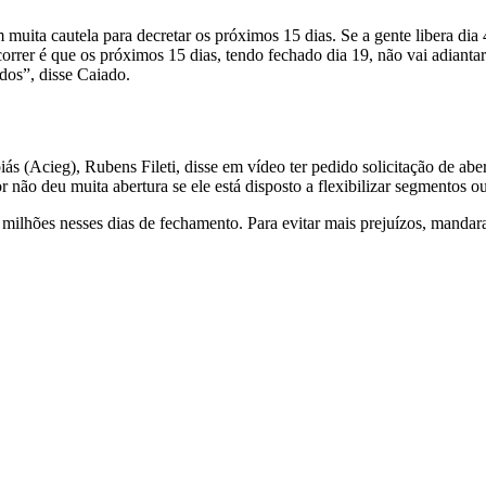
uita cautela para decretar os próximos 15 dias. Se a gente libera dia 4,
orrer é que os próximos 15 dias, tendo fechado dia 19, não vai adianta
ndos”, disse Caiado.
ás (Acieg), Rubens Fileti, disse em vídeo ter pedido solicitação de ab
 não deu muita abertura se ele está disposto a flexibilizar segmentos o
ilhões nesses dias de fechamento. Para evitar mais prejuízos, mandara