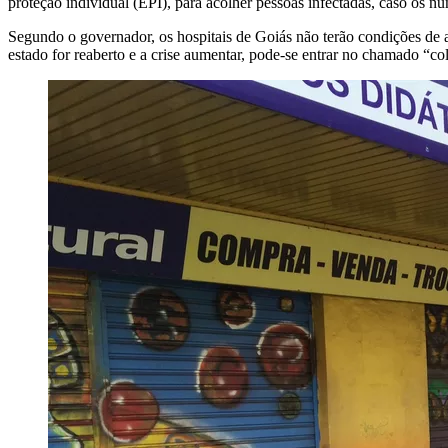
proteção individual (EPI), para acolher pessoas infectadas, caso os 
Segundo o governador, os hospitais de Goiás não terão condições de 
estado for reaberto e a crise aumentar, pode-se entrar no chamado “co