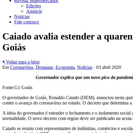
Revista Supermercados
Edições
Anuncie
Noticias
Fale conosco
Caiado avalia estender a quaren
Goiás
Voltar para o blog
Em
Coronavírus
,
Destaque
,
Economia
,
Notícias
· 03 abril 2020
Governador explica que um novo pico da pandemia 
Fonte:G1 Goiás
O governador de Goiás, Ronaldo Caiado (DEM), anunciou nesta quinta-f
conter o avanço do coronavírus no estado. O decreto que determina a s
A ideia do governador é estender o fechamento e o isolamento social 
normalidade. O novo decreto com regras deve ser publicado na sexta-
Caiado se reuniu com representantes de indústrias, comércios e escola