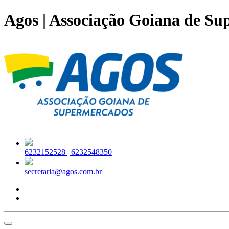
Agos | Associação Goiana de S
6232152528 |
6232548350
secretaria@agos.com.br