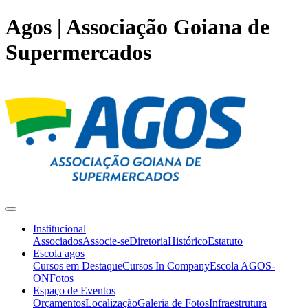
Agos | Associação Goiana de
Supermercados
Institucional
Associados
Associe-se
Diretoria
Histórico
Estatuto
Escola agos
Cursos em Destaque
Cursos In Company
Escola AGOS-
ON
Fotos
Espaço de Eventos
Orçamentos
Localização
Galeria de Fotos
Infraestrutura