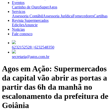
Eventos
Carrinho de Ouro
SuperAgos
Serviços
Assessoria Contábil
Assessoria Jurídica
Fornecedores
Cartilhas
Revista Supermercados
Edições
Anuncie
Noticias
Fale conosco
6232152528 |
6232548350
secretaria@agos.com.br
Agos em Ação: Supermercados
da capital vão abrir as portas a
partir das 6h da manhã no
escalonamento da prefeitura de
Goiânia