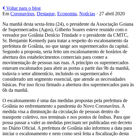
Voltar para o blog
Em
Coronavírus
,
Destaque
,
Economia
,
Notícias
· 27 abril 2020
Na manhã desta sexta-feira (24), o presidente da Associação Goiana
de Supermercados (Agos), Gilberto Soares esteve reunido com o
vereador por Goiânia Denício Trindade e o presidente da CMTC,
Sr. Benjamin Kennedy para tratar a respeito do escalonamento da
prefeitura de Goiânia, no que tange aos supermercados da capital.
Segundo a proposta, seria feito um escalonamento de horários de
abertura dos estabelecimentos comerciais para conter a
movimentação de pessoas nas ruas. A princípio os supermercados
estavam escalonados para abrir as portas a partir das 9h da manhã,
todavia o setor alimentício, incluindo os supermercados é
considerado um segmento essencial, que atende as necessidades
básicas. Por isso ficou firmado a abertura dos supermercados para às
6h da manhã.
O escalonamento é uma das medidas propostas pela prefeitura de
Goiânia no enfrentamento a pandemia do Novo Coronavírus. A
medida visa a diminuição da circulação de pessoas dentro do
transporte coletivo, nos terminais e nos pontos de ônibus. Para que
possa passar a valer as medidas precisam ser publicadas em decreto
no Diário Oficial. A prefeitura de Goiânia não informou a data para
iniciar o escalonamento e nem como será feita a fiscalização desta