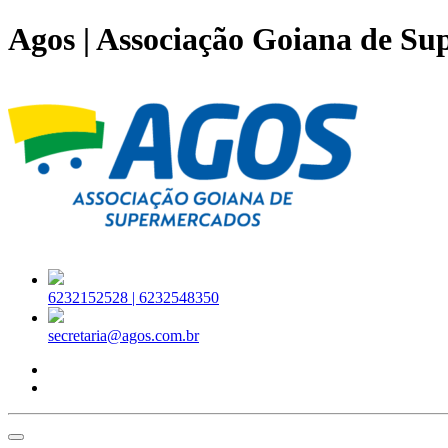
Agos | Associação Goiana de S
6232152528 |
6232548350
secretaria@agos.com.br