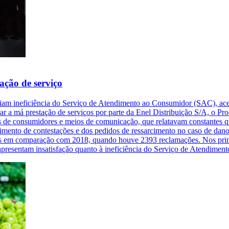
ação de serviço
am ineficiência do Serviço de Atendimento ao Consumidor (SAC), aces
rar a má prestação de serviços por parte da Enel Distribuição S/A, o P
s de consumidores e meios de comunicação, que relatavam constantes q
imento de contestações e dos pedidos de ressarcimento no caso de dano
is em comparação com 2018, quando houve 2393 reclamações. Nos prime
apresentam insatisfação quanto à ineficiência do Serviço de Atendim