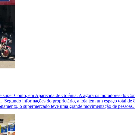
 rede super Couto, em Aparecida de Goiânia. A agora os moradores do C
ia. Segundo informações do proprietário, a loja tem um espaço total d
onamento, o supermercado teve uma grande movimentação de pessoas. 