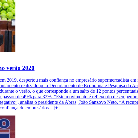
no verão 2020
, em 2019, despertou mais confiança no empresário supermercadista em 
vantamento realizado pelo Departamento de Economia e Pesquisa da As
ante o verão, o que corresponde a um salto de 12 pontos percentuais em
o passou de 49% para 32%. “Este movimento é reflexo do desempenho d
ativo”, analisa o presidente da Abras, João Sanzovo Neto. “A recupe
 confiança de empresários…[+]