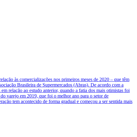
relação às comercializações nos primeiros meses de 2020 – que têm
sociação Brasileira de Supermercados (Abras). De acordo com a
 relação ao estudo anterior, quando a fatia dos mais otimistas foi
o varejo em 2019, que foi o melhor ano para o setor de
ração tem acontecido de forma gradual e começou a ser sentida mais