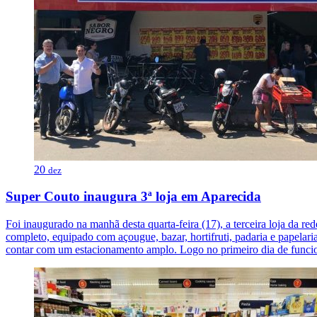
20
dez
Super Couto inaugura 3ª loja em Aparecida
Foi inaugurado na manhã desta quarta-feira (17), a terceira loja da
completo, equipado com açougue, bazar, hortifruti, padaria e papelar
contar com um estacionamento amplo. Logo no primeiro dia de funci