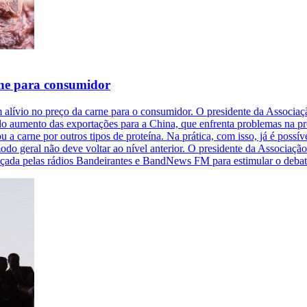
arne para consumidor
um alívio no preço da carne para o consumidor. O presidente da Associa
do aumento das exportações para a China, que enfrenta problemas na p
 a carne por outros tipos de proteína. Na prática, com isso, já é possí
odo geral não deve voltar ao nível anterior. O presidente da Associaçã
ançada pelas rádios Bandeirantes e BandNews FM para estimular o deb