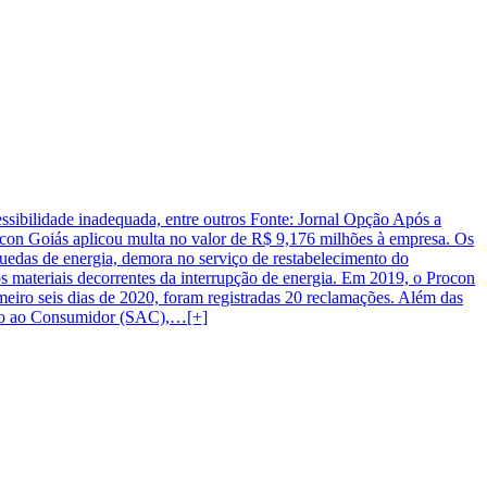
sibilidade inadequada, entre outros Fonte: Jornal Opção Após a
rocon Goiás aplicou multa no valor de R$ 9,176 milhões à empresa. Os
uedas de energia, demora no serviço de restabelecimento do
s materiais decorrentes da interrupção de energia. Em 2019, o Procon
iro seis dias de 2020, foram registradas 20 reclamações. Além das
ento ao Consumidor (SAC),…[+]