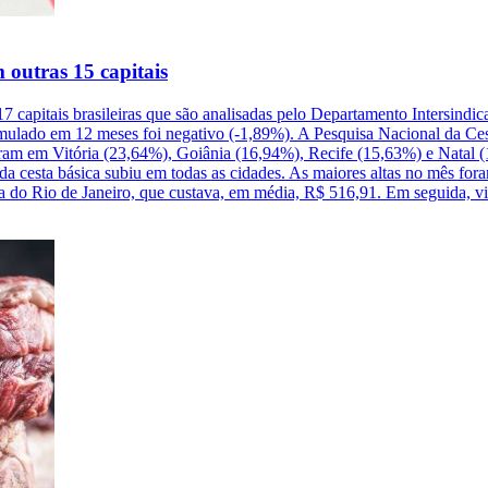
 outras 15 capitais
7 capitais brasileiras que são analisadas pelo Departamento Intersindic
umulado em 12 meses foi negativo (-1,89%). A Pesquisa Nacional da Ces
am em Vitória (23,64%), Goiânia (16,94%), Recife (15,63%) e Natal (1
cesta básica subiu em todas as cidades. As maiores altas no mês fora
oi a do Rio de Janeiro, que custava, em média, R$ 516,91. Em seguida, 