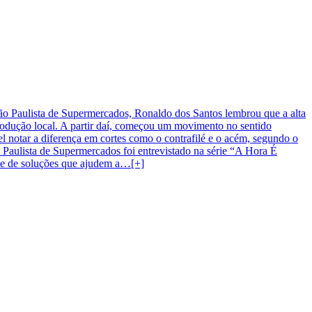
ção Paulista de Supermercados, Ronaldo dos Santos lembrou que a alta
rodução local. A partir daí, começou um movimento no sentido
vel notar a diferença em cortes como o contrafilé e o acém, segundo o
o Paulista de Supermercados foi entrevistado na série “A Hora É
ate de soluções que ajudem a…[+]