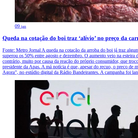
09
jan
Queda na cotação do boi traz ‘alívio’ no preço da c
Fonte: Metro Jornal A queda na cotação da arroba do boi já traz alg
superou os 50% entre agosto e dezembro. O aumento veio na esteira 
contrário, muito por causa da reação do próprio consumidor, que trocou
presidente da Apas. A má notícia é que, apesar do recuo, o preço de m
Agora”, no estúdio digital da Rádio Bandeirantes. A campanha foi l