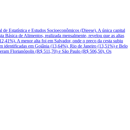
al de Estatística e Estudos Socioeconômicos (Dieese). A única capital
ta Básica de Alimentos, realizada mensalmente, revelou que as altas
2,41%). A menor alta foi em Salvador, onde o preço da cesta subiu
m identificadas em Goiânia (13,64%), Rio de Janeiro (13,51%) e Belo
vieram Florianópolis (R$ 511,70) e São Paulo (R$ 506,50). Os