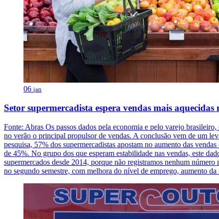
06
jan
Setor supermercadista espera vendas mais aquecidas 
Fonte: Abras Os passos dados pela economia e pelo varejo brasileiro
no verão o principal propulsor de vendas. A conclusão vem de um le
pesquisa, 57% dos supermercadistas apostam no aumento das vendas dur
de 45%. No grupo dos que esperam estabilidade nas vendas, este dad
supermercados desde 2014, porque não registramos nenhum número neg
no segundo semestre, com melhora do nível de emprego, aumento da