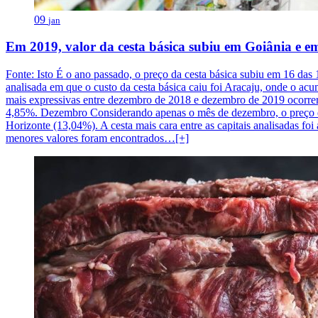
09
jan
Em 2019, valor da cesta básica subiu em Goiânia e em
Fonte: Isto É o ano passado, o preço da cesta básica subiu em 16 das 1
analisada em que o custo da cesta básica caiu foi Aracaju, onde o ac
mais expressivas entre dezembro de 2018 e dezembro de 2019 ocorrer
4,85%. Dezembro Considerando apenas o mês de dezembro, o preço da 
Horizonte (13,04%). A cesta mais cara entre as capitais analisadas f
menores valores foram encontrados…[+]