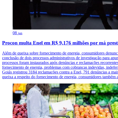
08
jan
Procon multa Enel em R$ 9,176 milhões por má prest
Além de queixa sobre fornecimento de energia, consumidores denunci
conclusão de dois processos administrativos de investigação para apu
processos foram instaurados após denúncias e reclamações recorrente
fornecimento de energia, problemas com cobranças indevidas, indefer
Goiás registrou 3184 reclamações contra a Enel, 791 denúncias a ma
queixa a respeito do fornecimento de energia, consumidores também 