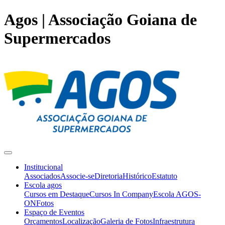
Agos | Associação Goiana de
Supermercados
Institucional
Associados
Associe-se
Diretoria
Histórico
Estatuto
Escola agos
Cursos em Destaque
Cursos In Company
Escola AGOS-
ON
Fotos
Espaço de Eventos
Orçamentos
Localização
Galeria de Fotos
Infraestrutura