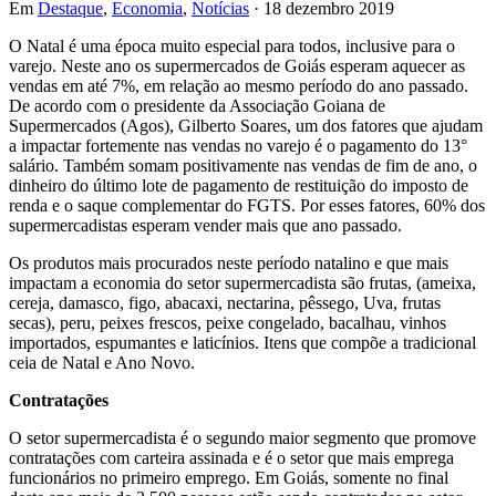
Em
Destaque
,
Economia
,
Notícias
· 18 dezembro 2019
O Natal é uma época muito especial para todos, inclusive para o
varejo. Neste ano os supermercados de Goiás esperam aquecer as
vendas em até 7%, em relação ao mesmo período do ano passado.
De acordo com o presidente da Associação Goiana de
Supermercados (Agos), Gilberto Soares, um dos fatores que ajudam
a impactar fortemente nas vendas no varejo é o pagamento do 13°
salário. Também somam positivamente nas vendas de fim de ano, o
dinheiro do último lote de pagamento de restituição do imposto de
renda e o saque complementar do FGTS. Por esses fatores, 60% dos
supermercadistas esperam vender mais que ano passado.
Os produtos mais procurados neste período natalino e que mais
impactam a economia do setor supermercadista são frutas, (ameixa,
cereja, damasco, figo, abacaxi, nectarina, pêssego, Uva, frutas
secas), peru, peixes frescos, peixe congelado, bacalhau, vinhos
importados, espumantes e laticínios. Itens que compõe a tradicional
ceia de Natal e Ano Novo.
Contratações
O setor supermercadista é o segundo maior segmento que promove
contratações com carteira assinada e é o setor que mais emprega
funcionários no primeiro emprego. Em Goiás, somente no final