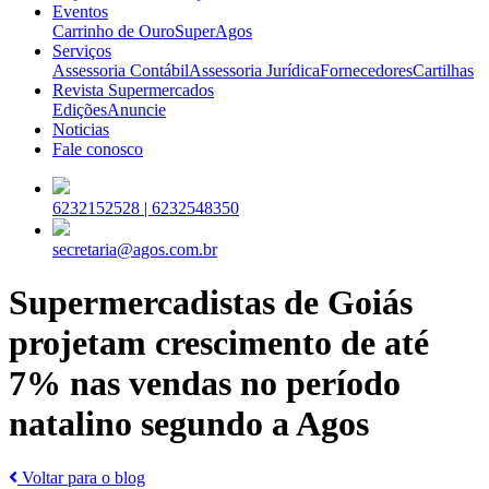
Eventos
Carrinho de Ouro
SuperAgos
Serviços
Assessoria Contábil
Assessoria Jurídica
Fornecedores
Cartilhas
Revista Supermercados
Edições
Anuncie
Noticias
Fale conosco
6232152528 |
6232548350
secretaria@agos.com.br
Supermercadistas de Goiás
projetam crescimento de até
7% nas vendas no período
natalino segundo a Agos
Voltar para o blog