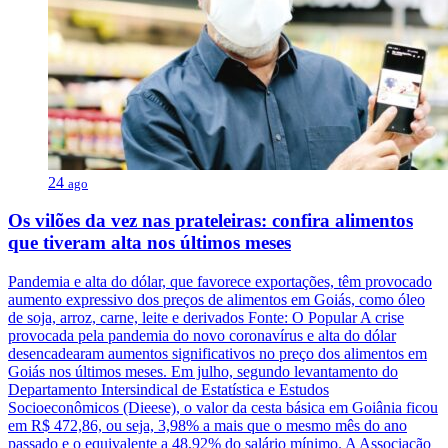
24
ago
Os vilões da vez nas prateleiras: confira alimentos
que tiveram alta nos últimos meses
Pandemia e alta do dólar, que favorece exportações, têm provocado
aumento expressivo dos preços de alimentos em Goiás, como óleo
de soja, arroz, carne, leite e derivados Fonte: O Popular A crise
provocada pela pandemia do novo coronavírus e alta do dólar
desencadearam aumentos significativos no preço dos alimentos em
Goiás nos últimos meses. Em julho, segundo levantamento do
Departamento Intersindical de Estatística e Estudos
Socioeconômicos (Dieese), o valor da cesta básica em Goiânia ficou
em R$ 472,86, ou seja, 3,98% a mais que o mesmo mês do ano
passado e o equivalente a 48,92% do salário mínimo. A Associação