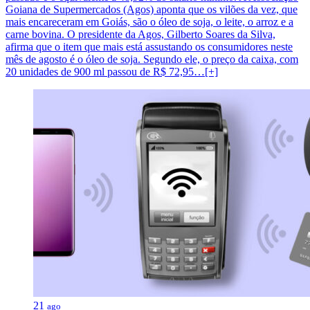
Goiana de Supermercados (Agos) aponta que os vilões da vez, que
mais encareceram em Goiás, são o óleo de soja, o leite, o arroz e a
carne bovina. O presidente da Agos, Gilberto Soares da Silva,
afirma que o item que mais está assustando os consumidores neste
mês de agosto é o óleo de soja. Segundo ele, o preço da caixa, com
20 unidades de 900 ml passou de R$ 72,95…[+]
21
ago