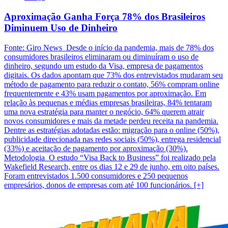
Aproximação Ganha Força 78% dos Brasileiros
Diminuem Uso de Dinheiro
Fonte: Giro News Desde o início da pandemia, mais de 78% dos
consumidores brasileiros eliminaram ou diminuíram o uso de
dinheiro, segundo um estudo da Visa, empresa de pagamentos
digitais. Os dados apontam que 73% dos entrevistados mudaram seu
método de pagamento para reduzir o contato, 56% compram online
frequentemente e 43% usam pagamentos por aproximação. Em
relação às pequenas e médias empresas brasileiras, 84% tentaram
uma nova estratégia para manter o negócio, 64% querem atrair
novos consumidores e mais da metade perdeu receita na pandemia.
Dentre as estratégias adotadas estão: migração para o online (50%),
publicidade direcionada nas redes sociais (50%), entrega residencial
(33%) e aceitação de pagamento por aproximação (30%).
Metodologia O estudo “Visa Back to Business” foi realizado pela
Wakefield Research, entre os dias 12 e 29 de junho, em oito países.
Foram entrevistados 1.500 consumidores e 250 pequenos
empresários, donos de empresas com até 100 funcionários. [+]