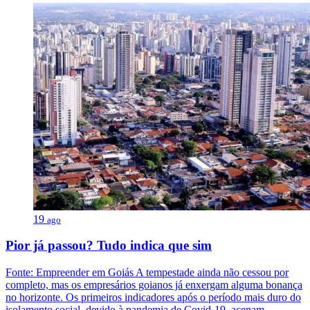
19
ago
Pior já passou? Tudo indica que sim
Fonte: Empreender em Goiás A tempestade ainda não cessou por
completo, mas os empresários goianos já enxergam alguma bonança
no horizonte. Os primeiros indicadores após o período mais duro do
isolamento social, devido à pandemia de Covid-19, acenam