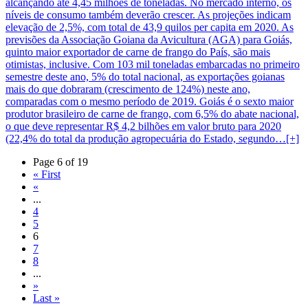
alcançando até 4,45 milhões de toneladas. No mercado interno, os
níveis de consumo também deverão crescer. As projeções indicam
elevação de 2,5%, com total de 43,9 quilos per capita em 2020. As
previsões da Associação Goiana da Avicultura (AGA) para Goiás,
quinto maior exportador de carne de frango do País, são mais
otimistas, inclusive. Com 103 mil toneladas embarcadas no primeiro
semestre deste ano, 5% do total nacional, as exportações goianas
mais do que dobraram (crescimento de 124%) neste ano,
comparadas com o mesmo período de 2019. Goiás é o sexto maior
produtor brasileiro de carne de frango, com 6,5% do abate nacional,
o que deve representar R$ 4,2 bilhões em valor bruto para 2020
(22,4% do total da produção agropecuária do Estado, segundo…[+]
Page 6 of 19
« First
«
...
4
5
6
7
8
...
»
Last »