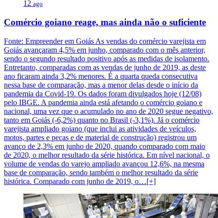
12
ago
Comércio goiano reage, mas ainda não o suficiente
Fonte: Empreender em Goiás As vendas do comércio varejista em
Goiás avançaram 4,5% em junho, comparado com o mês anterior,
sendo o segundo resultado positivo após as medidas de isolamento.
Entretanto, comparadas com as vendas de junho de 2019, as deste
ano ficaram ainda 3,2% menores. É a quarta queda consecutiva
nessa base de comparação, mas a menor delas desde o início da
pandemia da Covid-19. Os dados foram divulgados hoje (12/08)
pelo IBGE. A pandemia ainda está afetando o comércio goiano e
nacional, uma vez que o acumulado no ano de 2020 segue negativo,
tanto em Goiás (-6,2%) quanto no Brasil (-3,1%). Já o comércio
varejista ampliado goiano (que inclui as atividades de veículos,
motos, partes e peças e de material de construção) registrou um
avanço de 2,3% em junho de 2020, quando comparado com maio
de 2020, o melhor resultado da série histórica. Em nível nacional, o
volume de vendas do varejo ampliado avançou 12,6%, na mesma
base de comparação, sendo também o melhor resultado da série
histórica. Comparado com junho de 2019, o…[+]