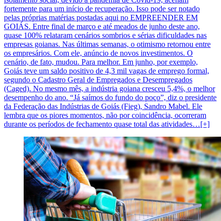
fortemente para um início de recuperação. Isso pode ser notado
pelas próprias matérias postadas aqui no EMPREENDER EM
GOIÁS. Entre final de março e até meados de junho deste ano,
quase 100% relataram cenários sombrios e sérias dificuldades nas
empresas goianas. Nas últimas semanas, o otimismo retornou entre
os empresários. Com ele, anúncio de novos investimentos. O
cenário, de fato, mudou. Para melhor. Em junho, por exemplo,
Goiás teve um saldo positivo de 4,3 mil vagas de emprego formal,
segundo o Cadastro Geral de Empregados e Desempregados
(Caged). No mesmo mês, a indústria goiana cresceu 5,4%, o melhor
desempenho do ano. “Já saímos do fundo do poço”, diz o presidente
da Federação das Indústrias de Goiás (Fieg), Sandro Mabel. Ele
lembra que os piores momentos, não por coincidência, ocorreram
durante os períodos de fechamento quase total das atividades…[+]