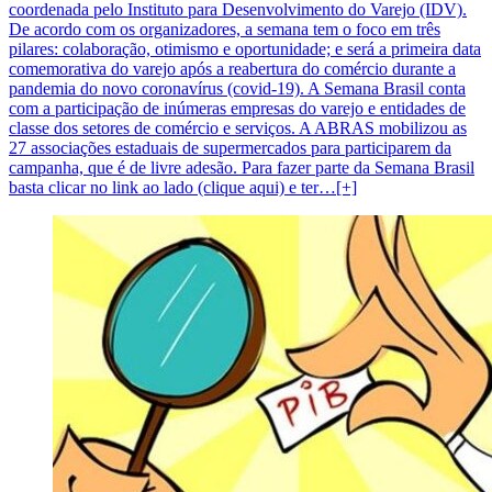
coordenada pelo Instituto para Desenvolvimento do Varejo (IDV).
De acordo com os organizadores, a semana tem o foco em três
pilares: colaboração, otimismo e oportunidade; e será a primeira data
comemorativa do varejo após a reabertura do comércio durante a
pandemia do novo coronavírus (covid-19). A Semana Brasil conta
com a participação de inúmeras empresas do varejo e entidades de
classe dos setores de comércio e serviços. A ABRAS mobilizou as
27 associações estaduais de supermercados para participarem da
campanha, que é de livre adesão. Para fazer parte da Semana Brasil
basta clicar no link ao lado (clique aqui) e ter…[+]