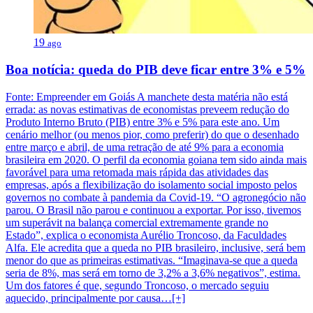
19
ago
Boa notícia: queda do PIB deve ficar entre 3% e 5%
Fonte: Empreender em Goiás A manchete desta matéria não está
errada: as novas estimativas de economistas preveem redução do
Produto Interno Bruto (PIB) entre 3% e 5% para este ano. Um
cenário melhor (ou menos pior, como preferir) do que o desenhado
entre março e abril, de uma retração de até 9% para a economia
brasileira em 2020. O perfil da economia goiana tem sido ainda mais
favorável para uma retomada mais rápida das atividades das
empresas, após a flexibilização do isolamento social imposto pelos
governos no combate à pandemia da Covid-19. “O agronegócio não
parou. O Brasil não parou e continuou a exportar. Por isso, tivemos
um superávit na balança comercial extremamente grande no
Estado”, explica o economista Aurélio Troncoso, da Faculdades
Alfa. Ele acredita que a queda no PIB brasileiro, inclusive, será bem
menor do que as primeiras estimativas. “Imaginava-se que a queda
seria de 8%, mas será em torno de 3,2% a 3,6% negativos”, estima.
Um dos fatores é que, segundo Troncoso, o mercado seguiu
aquecido, principalmente por causa…[+]