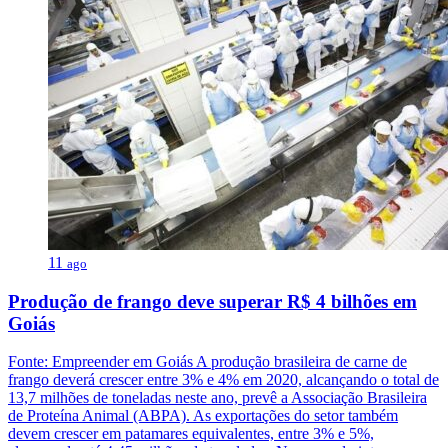
11
ago
Produção de frango deve superar R$ 4 bilhões em
Goiás
Fonte: Empreender em Goiás A produção brasileira de carne de
frango deverá crescer entre 3% e 4% em 2020, alcançando o total de
13,7 milhões de toneladas neste ano, prevê a Associação Brasileira
de Proteína Animal (ABPA). As exportações do setor também
devem crescer em patamares equivalentes, entre 3% e 5%,