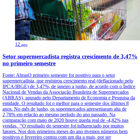
12
ago
Setor supermercadista registra crescimento de 3,47%
no primeiro semestre
Fonte: AbrasO primeiro semestre foi positivo para o setor
supermercadista, que registrou crescimento real (deflacionado pelo
IPCA/IBGE) de 3,47%, de janeiro a junho, de acordo com o Índice
Nacional de Vendas da Associação Brasileira de Supermercados
(ABRAS), apurado pelo Departamento de Economia e Pesquisa da
entidade. O resultado foi o melhor para o semestre dos últimos 8
anos. No mês de junho, os supermercados apresentaram alta de
2,78% em relação ao mesmo período do ano passado. Na
comparação com maio de 2020 houve queda real de -4,82% nas
vendas. “O resultado do semestre foi influenciado por muitos
fatores. Nos dois primeiros meses do ano tivemos números bem
positivos e fevereiro contou com um dia a mais, por ser