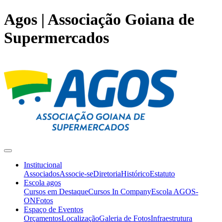
Agos | Associação Goiana de
Supermercados
Institucional
Associados
Associe-se
Diretoria
Histórico
Estatuto
Escola agos
Cursos em Destaque
Cursos In Company
Escola AGOS-
ON
Fotos
Espaço de Eventos
Orçamentos
Localização
Galeria de Fotos
Infraestrutura