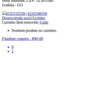
Setor Sudoeste, CEP: 74.305-080
Goiânia - GO
6232152528
|
6232548350
Desenvolvido por
Carrinho
Item removido
Undo
Nenhum produto no carrinho.
Finalizar compra
-
R$0,00
0
1