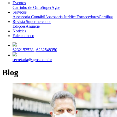
Eventos
Carrinho de Ouro
SuperAgos
Serviços
Assessoria Contábil
Assessoria Jurídica
Fornecedores
Cartilhas
Revista Supermercados
Edições
Anuncie
Noticias
Fale conosco
6232152528 |
6232548350
secretaria@agos.com.br
Blog