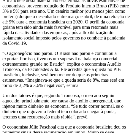
A manchete desta matéria não está errada: as novas estimativas de
economistas preveem redução do Produto Interno Bruto (PIB) entre
3% e 5% para este ano. Um cenário melhor (ou menos pior, como
preferir) do que o desenhado entre março e abril, de uma retração de
até 9% para a economia brasileira em 2020. O perfil da economia
goiana tem sido ainda mais favorável para uma retomada mais
rápida das atividades das empresas, após a flexibilização do
isolamento social imposto pelos governos no combate à pandemia
da Covid-19.
“O agronegócio não parou. O Brasil não parou e continuou a
exportar. Por isso, tivemos um superávit na balança comercial
extremamente grande no Estado”, explica o economista Aurélio
Troncoso, da Faculdades Alfa. Ele acredita que a queda no PIB
brasileiro, inclusive, será bem menor do que as primeiras
estimativas. “Imaginava-se que a queda seria de 8%, mas será em
torno de 3,2% a 3,6% negativos”, estima.
Um dos fatores é que, segundo Troncoso, o mercado seguiu
aquecido, principalmente por causa do auxílio emergencial, que
injetou muito dinheiro na economia. “Se tudo correr normal, se o
dinheiro que o governo federal tem colocado chegar à ponta,
teremos uma recuperação mais rápida”, prevê.
O economista Júlio Paschoal cita que a economia brasileira deu os
primeiros sinais dessa recuperação em junho. Muito se deve,