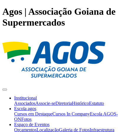
Agos | Associação Goiana de
Supermercados
Institucional
Associados
Associe-se
Diretoria
Histórico
Estatuto
Escola agos
Cursos em Destaque
Cursos In Company
Escola AGOS-
ON
Fotos
Espaço de Eventos
Orçamentos
Localização
Galeria de Fotos
Infraestrutura