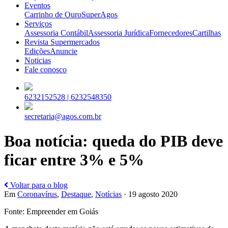
Eventos
Carrinho de Ouro
SuperAgos
Serviços
Assessoria Contábil
Assessoria Jurídica
Fornecedores
Cartilhas
Revista Supermercados
Edições
Anuncie
Noticias
Fale conosco
6232152528 |
6232548350
secretaria@agos.com.br
Boa notícia: queda do PIB deve
ficar entre 3% e 5%
Voltar para o blog
Em
Coronavírus
,
Destaque
,
Notícias
· 19 agosto 2020
Fonte: Empreender em Goiás