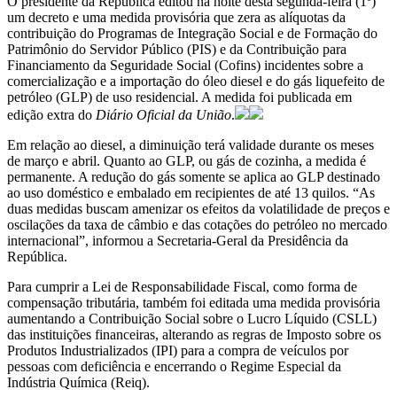
O presidente da República editou na noite desta segunda-feira (1º)
um decreto e uma medida provisória que zera as alíquotas da
contribuição do Programas de Integração Social e de Formação do
Patrimônio do Servidor Público (PIS) e da Contribuição para
Financiamento da Seguridade Social (Cofins) incidentes sobre a
comercialização e a importação do óleo diesel e do gás liquefeito de
petróleo (GLP) de uso residencial. A medida foi publicada em
edição extra do
Diário Oficial da União
.
Em relação ao diesel, a diminuição terá validade durante os meses
de março e abril. Quanto ao GLP, ou gás de cozinha, a medida é
permanente. A redução do gás somente se aplica ao GLP destinado
ao uso doméstico e embalado em recipientes de até 13 quilos. “As
duas medidas buscam amenizar os efeitos da volatilidade de preços e
oscilações da taxa de câmbio e das cotações do petróleo no mercado
internacional”, informou a Secretaria-Geral da Presidência da
República.
Para cumprir a Lei de Responsabilidade Fiscal, como forma de
compensação tributária, também foi editada uma medida provisória
aumentando a Contribuição Social sobre o Lucro Líquido (CSLL)
das instituições financeiras, alterando as regras de Imposto sobre os
Produtos Industrializados (IPI) para a compra de veículos por
pessoas com deficiência e encerrando o Regime Especial da
Indústria Química (Reiq).