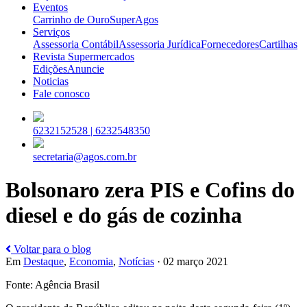
Eventos
Carrinho de Ouro
SuperAgos
Serviços
Assessoria Contábil
Assessoria Jurídica
Fornecedores
Cartilhas
Revista Supermercados
Edições
Anuncie
Noticias
Fale conosco
6232152528 |
6232548350
secretaria@agos.com.br
Bolsonaro zera PIS e Cofins do
diesel e do gás de cozinha
Voltar para o blog
Em
Destaque
,
Economia
,
Notícias
· 02 março 2021
Fonte: Agência Brasil