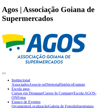
Agos | Associação Goiana de
Supermercados
Institucional
Associados
Associe-se
Diretoria
Histórico
Estatuto
Escola agos
Cursos em Destaque
Cursos In Company
Escola AGOS-
ON
Fotos
Espaço de Eventos
Orçamentos
Localização
Galeria de Fotos
Infraestrutura