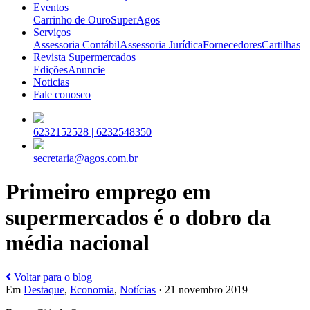
Eventos
Carrinho de Ouro
SuperAgos
Serviços
Assessoria Contábil
Assessoria Jurídica
Fornecedores
Cartilhas
Revista Supermercados
Edições
Anuncie
Noticias
Fale conosco
6232152528 |
6232548350
secretaria@agos.com.br
Primeiro emprego em
supermercados é o dobro da
média nacional
Voltar para o blog
Em
Destaque
,
Economia
,
Notícias
· 21 novembro 2019