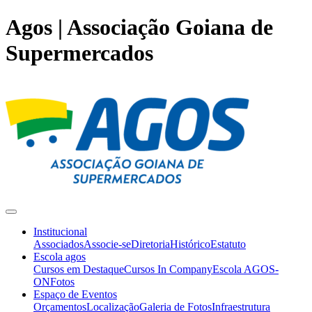
Agos | Associação Goiana de
Supermercados
Institucional
Associados
Associe-se
Diretoria
Histórico
Estatuto
Escola agos
Cursos em Destaque
Cursos In Company
Escola AGOS-
ON
Fotos
Espaço de Eventos
Orçamentos
Localização
Galeria de Fotos
Infraestrutura