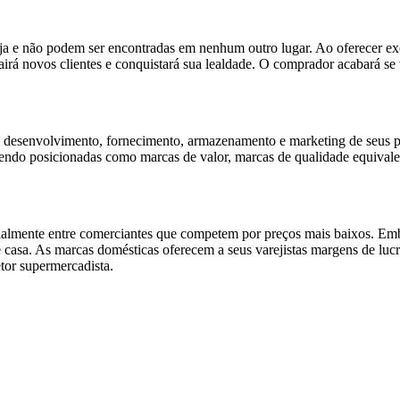
oja e não podem ser encontradas em nenhum outro lugar. Ao oferecer 
airá novos clientes e conquistará sua lealdade. O comprador acabará se
o desenvolvimento, fornecimento, armazenamento e marketing de seus pr
sendo posicionadas como marcas de valor, marcas de qualidade equivalen
cialmente entre comerciantes que competem por preços mais baixos. Emb
 casa. As marcas domésticas oferecem a seus varejistas margens de lucr
tor supermercadista.