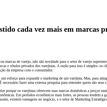
tido cada vez mais em marcas p
ou marcas de varejo, não são novidade para o setor de varejo superme
rcas e rótulos privados dos varejistas. A razão para isso é simples: os
elação da empresa com o consumidor.
um esforço para expandir o marketing de um varejista. Mas, para atingi
s. É necessário fazer uma extensa pesquisa para entender quem são se
rior porque os varejistas oferecem suas marcas domésticas a preços ma
conômicas. Em períodos econômicos mais fortes, as pessoas tendem a gas
ssim, existem vantagens no negócio, e o setor de Marketing Estratégi