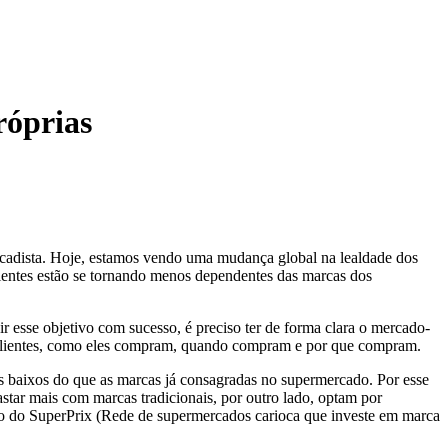
róprias
rcadista. Hoje, estamos vendo uma mudança global na lealdade dos
 clientes estão se tornando menos dependentes das marcas dos
r esse objetivo com sucesso, é preciso ter de forma clara o mercado-
us clientes, como eles compram, quando compram e por que compram.
is baixos do que as marcas já consagradas no supermercado. Por esse
tar mais com marcas tradicionais, por outro lado, optam por
co do SuperPrix (Rede de supermercados carioca que investe em marca