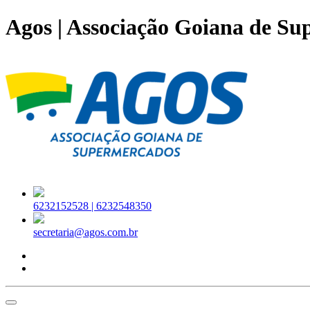
Agos | Associação Goiana de S
6232152528 |
6232548350
secretaria@agos.com.br