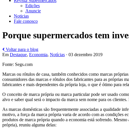
Revista Supermercados
Edições
Anuncie
Noticias
Fale conosco
Porque supermercados tem inves
Voltar para o blog
Em
Destaque
,
Economia
,
Notícias
· 03 dezembro 2019
Fonte: Segs.com
Marcas ou rótulos de casa, também conhecidos como marcas próprias 
consumidores das marcas e rótulos dos fabricantes para as próprias ma
fabricantes e mais dependentes da própria loja, o que é ótimo para r
O conceito de marca própria ou marca particular pode ser usado como 
alvo e saber qual será o impacto da marca sem nome para os cliente
As marcas domésticas são frequentemente associadas a qualidade infe
motivo, a força da marca própria varia de acordo com as condições e
produtos de marca própria quando a economia está sofrendo. Mesmo a
própria), reuniu alguma delas: