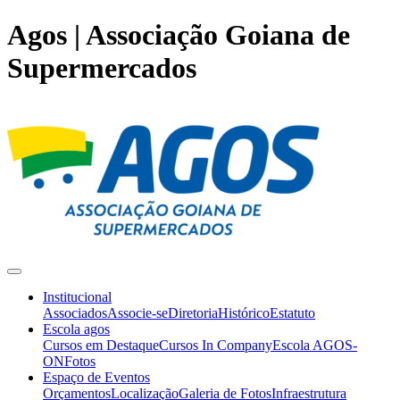
Agos | Associação Goiana de
Supermercados
Institucional
Associados
Associe-se
Diretoria
Histórico
Estatuto
Escola agos
Cursos em Destaque
Cursos In Company
Escola AGOS-
ON
Fotos
Espaço de Eventos
Orçamentos
Localização
Galeria de Fotos
Infraestrutura