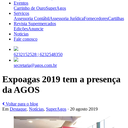
Eventos
Carrinho de Ouro
SuperAgos
Serviços
Assessoria Contábil
Assessoria Jurídica
Fornecedores
Cartilhas
Revista Supermercados
Edições
Anuncie
Noticias
Fale conosco
6232152528 |
6232548350
secretaria@agos.com.br
Expoagas 2019 tem a presença
da AGOS
Voltar para o blog
Em
Destaque
,
Notícias
,
SuperAgos
· 20 agosto 2019