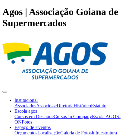
Agos | Associação Goiana de
Supermercados
Institucional
Associados
Associe-se
Diretoria
Histórico
Estatuto
Escola agos
Cursos em Destaque
Cursos In Company
Escola AGOS-
ON
Fotos
Espaço de Eventos
Orçamentos
Localização
Galeria de Fotos
Infraestrutura