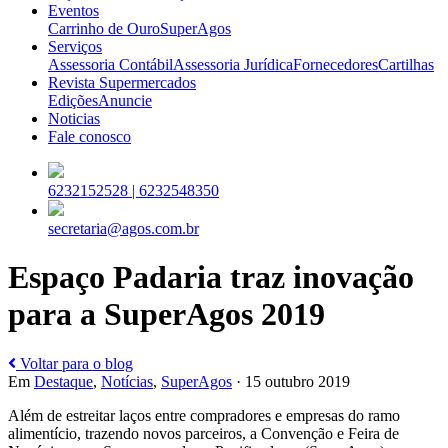
Eventos
Carrinho de Ouro
SuperAgos
Serviços
Assessoria Contábil
Assessoria Jurídica
Fornecedores
Cartilhas
Revista Supermercados
Edições
Anuncie
Noticias
Fale conosco
6232152528 |
6232548350
secretaria@agos.com.br
Espaço Padaria traz inovação
para a SuperAgos 2019
Voltar para o blog
Em
Destaque
,
Notícias
,
SuperAgos
· 15 outubro 2019
Além de estreitar laços entre compradores e empresas do ramo
alimentício, trazendo novos parceiros, a Convenção e Feira de