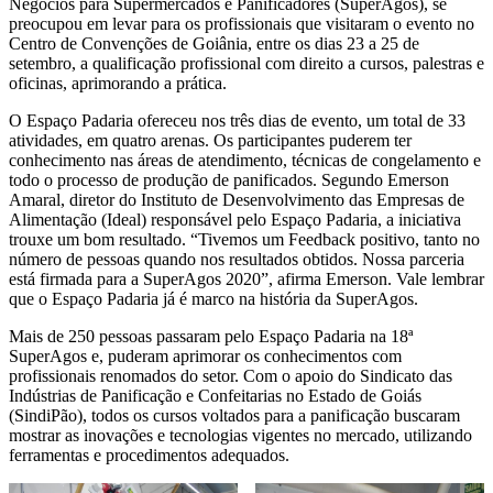
Negócios para Supermercados e Panificadores (SuperAgos), se
preocupou em levar para os profissionais que visitaram o evento no
Centro de Convenções de Goiânia, entre os dias 23 a 25 de
setembro, a qualificação profissional com direito a cursos, palestras e
oficinas, aprimorando a prática.
O Espaço Padaria ofereceu nos três dias de evento, um total de 33
atividades, em quatro arenas. Os participantes puderem ter
conhecimento nas áreas de atendimento, técnicas de congelamento e
todo o processo de produção de panificados. Segundo Emerson
Amaral, diretor do Instituto de Desenvolvimento das Empresas de
Alimentação (Ideal) responsável pelo Espaço Padaria, a iniciativa
trouxe um bom resultado. “Tivemos um Feedback positivo, tanto no
número de pessoas quando nos resultados obtidos. Nossa parceria
está firmada para a SuperAgos 2020”, afirma Emerson. Vale lembrar
que o Espaço Padaria já é marco na história da SuperAgos.
Mais de 250 pessoas passaram pelo Espaço Padaria na 18ª
SuperAgos e, puderam aprimorar os conhecimentos com
profissionais renomados do setor. Com o apoio do Sindicato das
Indústrias de Panificação e Confeitarias no Estado de Goiás
(SindiPão), todos os cursos voltados para a panificação buscaram
mostrar as inovações e tecnologias vigentes no mercado, utilizando
ferramentas e procedimentos adequados.