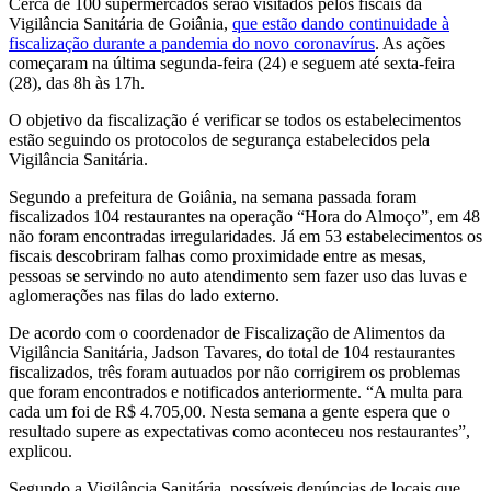
Cerca de 100 supermercados serão visitados pelos fiscais da
Vigilância Sanitária de Goiânia,
que estão dando continuidade à
fiscalização durante a pandemia do novo coronavírus
. As ações
começaram na última segunda-feira (24) e seguem até sexta-feira
(28), das 8h às 17h.
O objetivo da fiscalização é verificar se todos os estabelecimentos
estão seguindo os protocolos de segurança estabelecidos pela
Vigilância Sanitária.
Segundo a prefeitura de Goiânia, na semana passada foram
fiscalizados 104 restaurantes na operação “Hora do Almoço”, em 48
não foram encontradas irregularidades. Já em 53 estabelecimentos os
fiscais descobriram falhas como proximidade entre as mesas,
pessoas se servindo no auto atendimento sem fazer uso das luvas e
aglomerações nas filas do lado externo.
De acordo com o coordenador de Fiscalização de Alimentos da
Vigilância Sanitária, Jadson Tavares, do total de 104 restaurantes
fiscalizados, três foram autuados por não corrigirem os problemas
que foram encontrados e notificados anteriormente. “A multa para
cada um foi de R$ 4.705,00. Nesta semana a gente espera que o
resultado supere as expectativas como aconteceu nos restaurantes”,
explicou.
Segundo a Vigilância Sanitária, possíveis denúncias de locais que