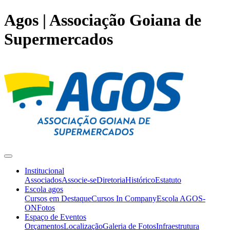
Agos | Associação Goiana de
Supermercados
Institucional
Associados
Associe-se
Diretoria
Histórico
Estatuto
Escola agos
Cursos em Destaque
Cursos In Company
Escola AGOS-
ON
Fotos
Espaço de Eventos
Orçamentos
Localização
Galeria de Fotos
Infraestrutura