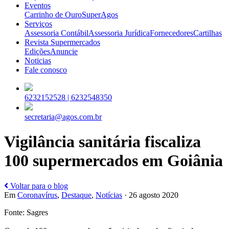
Eventos
Carrinho de Ouro
SuperAgos
Serviços
Assessoria Contábil
Assessoria Jurídica
Fornecedores
Cartilhas
Revista Supermercados
Edições
Anuncie
Noticias
Fale conosco
6232152528 |
6232548350
secretaria@agos.com.br
Vigilância sanitária fiscaliza
100 supermercados em Goiânia
Voltar para o blog
Em
Coronavírus
,
Destaque
,
Notícias
· 26 agosto 2020
Fonte: Sagres