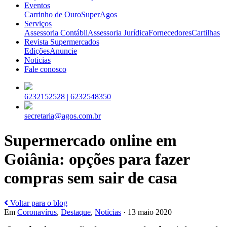
Eventos
Carrinho de Ouro
SuperAgos
Serviços
Assessoria Contábil
Assessoria Jurídica
Fornecedores
Cartilhas
Revista Supermercados
Edições
Anuncie
Noticias
Fale conosco
6232152528 |
6232548350
secretaria@agos.com.br
Supermercado online em
Goiânia: opções para fazer
compras sem sair de casa
Voltar para o blog
Em
Coronavírus
,
Destaque
,
Notícias
· 13 maio 2020