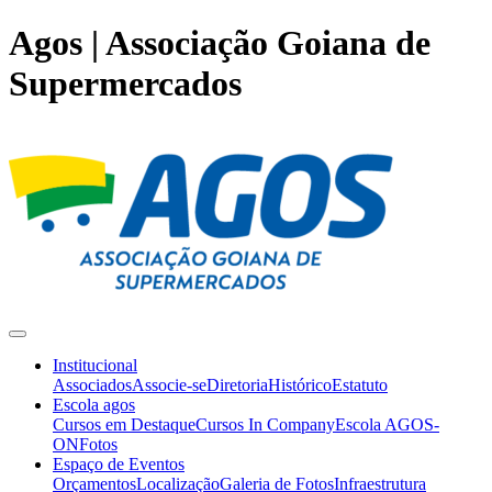
Agos | Associação Goiana de
Supermercados
Institucional
Associados
Associe-se
Diretoria
Histórico
Estatuto
Escola agos
Cursos em Destaque
Cursos In Company
Escola AGOS-
ON
Fotos
Espaço de Eventos
Orçamentos
Localização
Galeria de Fotos
Infraestrutura