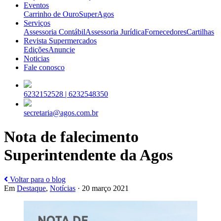
Eventos
Carrinho de Ouro
SuperAgos
Serviços
Assessoria Contábil
Assessoria Jurídica
Fornecedores
Cartilhas
Revista Supermercados
Edições
Anuncie
Noticias
Fale conosco
6232152528 |
6232548350
secretaria@agos.com.br
Nota de falecimento
Superintendente da Agos
Voltar para o blog
Em
Destaque
,
Notícias
· 20 março 2021