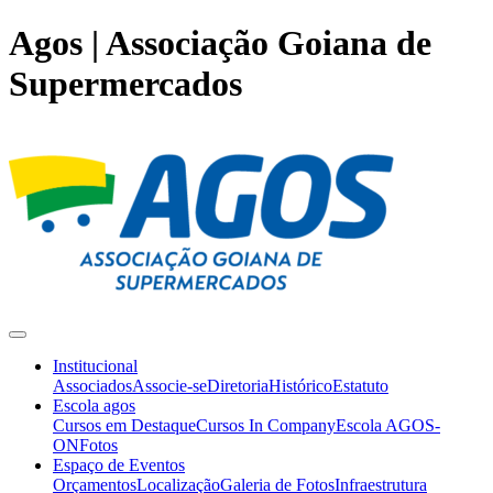
Agos | Associação Goiana de
Supermercados
Institucional
Associados
Associe-se
Diretoria
Histórico
Estatuto
Escola agos
Cursos em Destaque
Cursos In Company
Escola AGOS-
ON
Fotos
Espaço de Eventos
Orçamentos
Localização
Galeria de Fotos
Infraestrutura