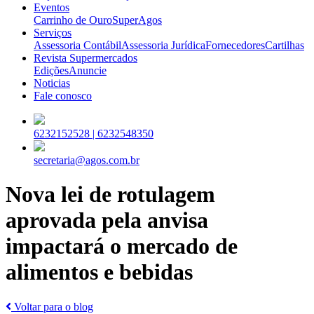
Eventos
Carrinho de Ouro
SuperAgos
Serviços
Assessoria Contábil
Assessoria Jurídica
Fornecedores
Cartilhas
Revista Supermercados
Edições
Anuncie
Noticias
Fale conosco
6232152528 |
6232548350
secretaria@agos.com.br
Nova lei de rotulagem
aprovada pela anvisa
impactará o mercado de
alimentos e bebidas
Voltar para o blog