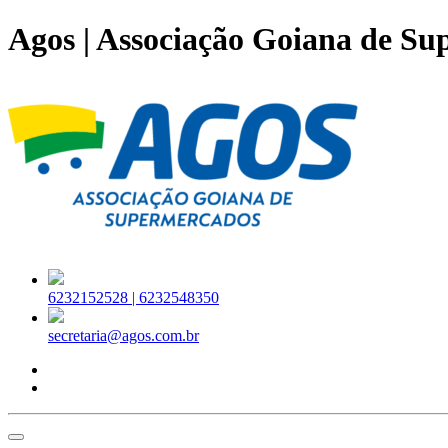
Agos | Associação Goiana de S
6232152528 |
6232548350
secretaria@agos.com.br