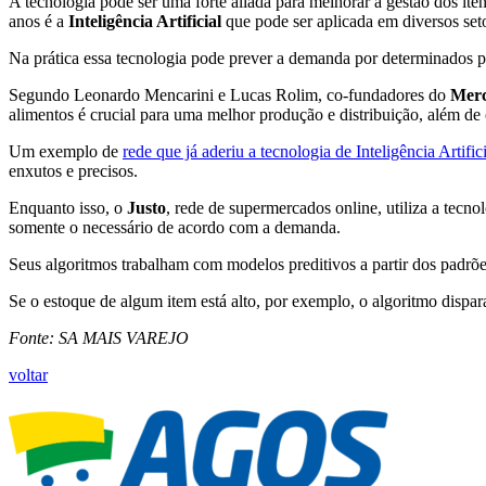
A tecnologia pode ser uma forte aliada para melhorar a gestão dos it
anos é a
Inteligência Artificial
que pode ser aplicada em diversos seto
Na prática essa tecnologia pode prever a demanda por determinados p
Segundo Leonardo Mencarini e Lucas Rolim, co-fundadores do
Merc
alimentos é crucial para uma melhor produção e distribuição, além de
Um exemplo de
rede que já aderiu a tecnologia de Inteligência Artific
enxutos e precisos.
Enquanto isso, o
Justo
, rede de supermercados online, utiliza a tecn
somente o necessário de acordo com a demanda.
Seus algoritmos trabalham com modelos preditivos a partir dos padr
Se o estoque de algum item está alto, por exemplo, o algoritmo disp
Fonte: SA MAIS VAREJO
voltar