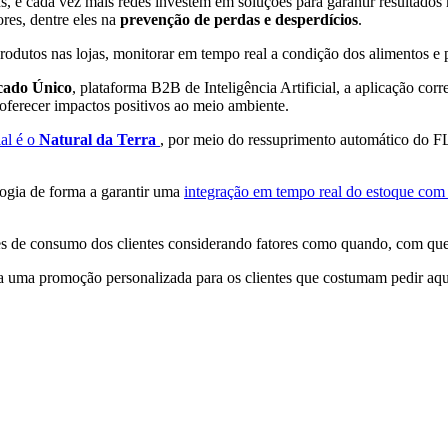
ens, e cada vez mais redes investem em soluções para garantir resultado
res, dentre eles na
prevenção de perdas e desperdícios
.
rodutos nas lojas, monitorar em tempo real a condição dos alimentos e 
ado Único
, plataforma B2B de Inteligência Artificial, a aplicação cor
 oferecer impactos positivos ao meio ambiente.
ial é o
Natural da Terra
, por meio do ressuprimento automático do FL
ologia de forma a garantir uma
integração em tempo real do estoque com 
ões de consumo dos clientes considerando fatores como quando, com qu
ara uma promoção personalizada para os clientes que costumam pedir aq