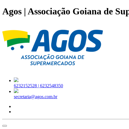
Agos | Associação Goiana de S
6232152528 |
6232548350
secretaria@agos.com.br