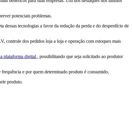
s mais benéficos para suas empresas. Um dos destaques nos últimos
prever potenciais problemas.
reta dessas tecnologias a favor da redução da perda e do desperdício de
V, controle dos pedidos loja a loja e operação com estoques mais
a plataforma digital
, possibilitando que seja solicitado ao produtor
e frequência e por quem determinado produto é consumido.
uele produto.