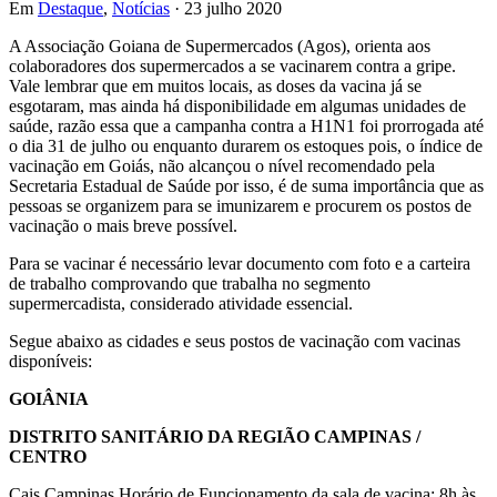
Em
Destaque
,
Notícias
· 23 julho 2020
A Associação Goiana de Supermercados (Agos), orienta aos
colaboradores dos supermercados a se vacinarem contra a gripe.
Vale lembrar que em muitos locais, as doses da vacina já se
esgotaram, mas ainda há disponibilidade em algumas unidades de
saúde, razão essa que a campanha contra a H1N1 foi prorrogada até
o dia 31 de julho ou enquanto durarem os estoques pois, o índice de
vacinação em Goiás, não alcançou o nível recomendado pela
Secretaria Estadual de Saúde por isso, é de suma importância que as
pessoas se organizem para se imunizarem e procurem os postos de
vacinação o mais breve possível.
Para se vacinar é necessário levar documento com foto e a carteira
de trabalho comprovando que trabalha no segmento
supermercadista, considerado atividade essencial.
Segue abaixo as cidades e seus postos de vacinação com vacinas
disponíveis:
GOIÂNIA
DISTRITO SANITÁRIO DA REGIÃO CAMPINAS /
CENTRO
Cais Campinas Horário de Funcionamento da sala de vacina: 8h às