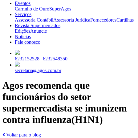
Eventos
Carrinho de Ouro
SuperAgos
Serviços
Assessoria Contábil
Assessoria Jurídica
Fornecedores
Cartilhas
Revista Supermercados
Edições
Anuncie
Noticias
Fale conosco
6232152528 |
6232548350
secretaria@agos.com.br
Agos recomenda que
funcionários do setor
supermercadista se imunizem
contra influenza(H1N1)
Voltar para o blog