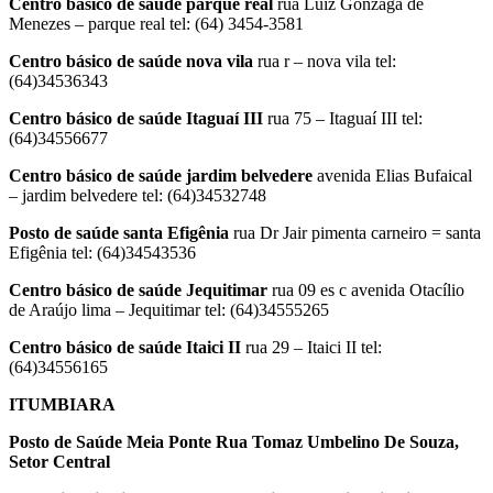
Centro básico de saúde parque real
rua Luiz Gonzaga de
Menezes – parque real tel: (64) 3454-3581
Centro básico de saúde nova vila
rua r – nova vila tel:
(64)34536343
Centro básico de saúde Itaguaí III
rua 75 – Itaguaí III tel:
(64)34556677
Centro básico de saúde jardim belvedere
avenida Elias Bufaical
– jardim belvedere tel: (64)34532748
Posto de saúde santa Efigênia
rua Dr Jair pimenta carneiro = santa
Efigênia tel: (64)34543536
Centro básico de saúde Jequitimar
rua 09 es c avenida Otacílio
de Araújo lima – Jequitimar tel: (64)34555265
Centro básico de saúde Itaici II
rua 29 – Itaici II tel:
(64)34556165
ITUMBIARA
Posto de Saúde Meia Ponte
Rua Tomaz Umbelino De Souza,
Setor Central