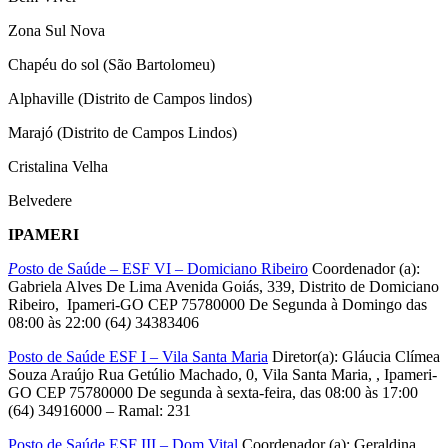
Zona Sul Nova
Chapéu do sol (São Bartolomeu)
Alphaville (Distrito de Campos lindos)
Marajó (Distrito de Campos Lindos)
Cristalina Velha
Belvedere
IPAMERI
Po
sto de Saúde – ESF VI – Domiciano Ribeiro
Coordenador (a):
Gabriela Alves De Lima Avenida Goiás, 339, Distrito de Domiciano
Ribeiro, Ipameri-GO CEP 75780000 De Segunda à Domingo das
08:00 às 22:00 (64
)
34383406
Posto de Saúde ESF I – Vila Santa Maria
Diretor(a): Gláucia Clímea
Souza Araújo Rua Getúlio Machado, 0, Vila Santa Maria, , Ipameri-
GO CEP 75780000 De segunda à sexta-feira, das 08:00 às 17:00
(64) 34916000 – Ramal: 231
Posto de Saúde ESF III – Dom Vital
Coordenador (a): Geraldina