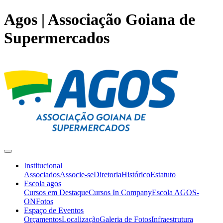
Agos | Associação Goiana de
Supermercados
Institucional
Associados
Associe-se
Diretoria
Histórico
Estatuto
Escola agos
Cursos em Destaque
Cursos In Company
Escola AGOS-
ON
Fotos
Espaço de Eventos
Orçamentos
Localização
Galeria de Fotos
Infraestrutura