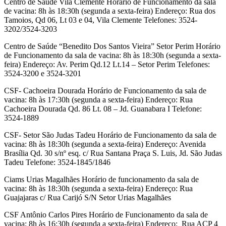
Centro de Saúde Vila Clemente Horário de Funcionamento da sala
de vacina: 8h às 18:30h (segunda a sexta-feira) Endereço: Rua dos
Tamoios, Qd 06, Lt 03 e 04, Vila Clemente Telefones: 3524-
3202/3524-3203
Centro de Saúde “Benedito Dos Santos Vieira” Setor Perim Horário
de Funcionamento da sala de vacina: 8h às 18:30h (segunda a sexta-
feira) Endereço: Av. Perim Qd.12 Lt.14 – Setor Perim Telefones:
3524-3200 e 3524-3201
CSF- Cachoeira Dourada Horário de Funcionamento da sala de
vacina: 8h às 17:30h (segunda a sexta-feira) Endereço: Rua
Cachoeira Dourada Qd. 86 Lt. 08 – Jd. Guanabara I Telefone:
3524-1889
CSF- Setor São Judas Tadeu Horário de Funcionamento da sala de
vacina: 8h às 18:30h (segunda a sexta-feira) Endereço: Avenida
Brasília Qd. 30 s/nº esq. c/ Rua Santana Praça S. Luis, Jd. São Judas
Tadeu Telefone: 3524-1845/1846
Ciams Urias Magalhães Horário de funcionamento da sala de
vacina: 8h às 18:30h (segunda a sexta-feira) Endereço: Rua
Guajajaras c/ Rua Carijó S/N Setor Urias Magalhães
CSF Antônio Carlos Pires Horário de Funcionamento da sala de
vacina: 8h às 16:30h (segunda a sexta-feira) Endereço: Rua ACP 4