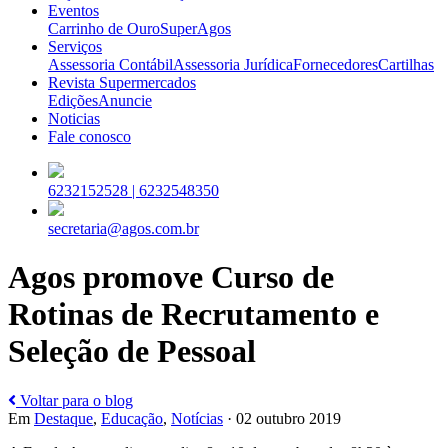
Eventos
Carrinho de Ouro
SuperAgos
Serviços
Assessoria Contábil
Assessoria Jurídica
Fornecedores
Cartilhas
Revista Supermercados
Edições
Anuncie
Noticias
Fale conosco
6232152528 |
6232548350
secretaria@agos.com.br
Agos promove Curso de
Rotinas de Recrutamento e
Seleção de Pessoal
Voltar para o blog
Em
Destaque
,
Educação
,
Notícias
· 02 outubro 2019