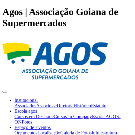
Agos | Associação Goiana de
Supermercados
Institucional
Associados
Associe-se
Diretoria
Histórico
Estatuto
Escola agos
Cursos em Destaque
Cursos In Company
Escola AGOS-
ON
Fotos
Espaço de Eventos
Orçamentos
Localização
Galeria de Fotos
Infraestrutura