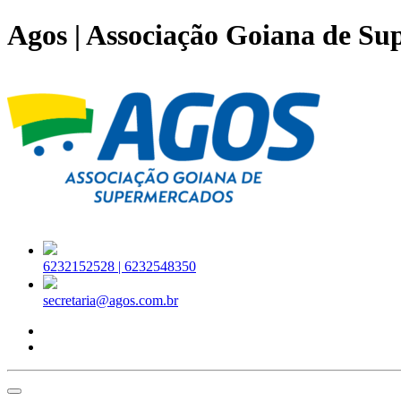
Agos | Associação Goiana de S
6232152528 |
6232548350
secretaria@agos.com.br