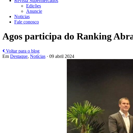
Revista Supermercados
Edições
Anuncie
Noticias
Fale conosco
Agos participa do Ranking Abra
Voltar para o blog
Em
Destaque
,
Notícias
· 09 abril 2024