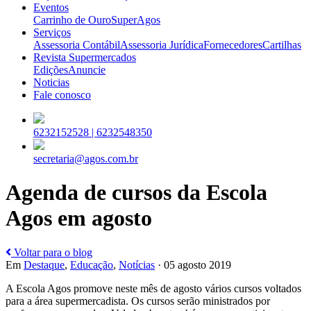
Eventos
Carrinho de Ouro
SuperAgos
Serviços
Assessoria Contábil
Assessoria Jurídica
Fornecedores
Cartilhas
Revista Supermercados
Edições
Anuncie
Noticias
Fale conosco
6232152528 |
6232548350
secretaria@agos.com.br
Agenda de cursos da Escola
Agos em agosto
Voltar para o blog
Em
Destaque
,
Educação
,
Notícias
· 05 agosto 2019
A Escola Agos promove neste mês de agosto vários cursos voltados
para a área supermercadista. Os cursos serão ministrados por