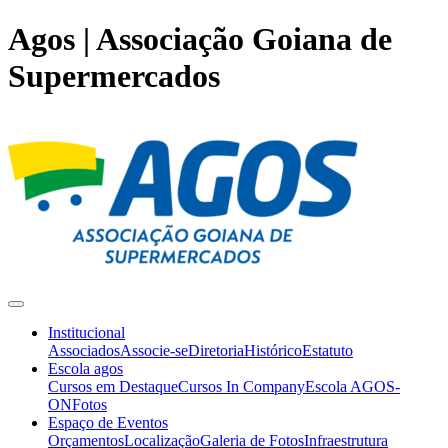
Agos | Associação Goiana de
Supermercados
Institucional
Associados
Associe-se
Diretoria
Histórico
Estatuto
Escola agos
Cursos em Destaque
Cursos In Company
Escola AGOS-
ON
Fotos
Espaço de Eventos
Orçamentos
Localização
Galeria de Fotos
Infraestrutura