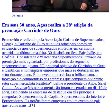
03
maio
Em seus 50 anos, Agos realiza a 28ª edição da
premiação Carrinho de Ouro
Promovido e realizado pela Associação Goiana de Supermercados
(Agos), o Carrinho de Ouro reuniu os principais nomes em
evidência da área de supermercados em Goiás em cerimônia
ocorrida na última terça-feira, 30 de abril, no Sesc Faiçalville, em
Goiânia. Considerada o “Oscar dos Supermercados”, trata-se da
premiação mais aguardada por profissionais do segmento
supermercadista goiano. “O principal objetivo do Carrinho de Ouro
é identificar e homenagear empresas que mais se destacaram no
setor durante o ano. É um evento que celebra o brilhantismo, a
inovação e o compromisso das empresas que compõem o vibrante
setor supermercadista brasileiro”, define o presidente da Agos, Sirlei
Couto. As votações para a premiação foram encerradas no dia 19 de
abril, escolhendo as empresas de destaque em três principais
categorias: Supermercados da Capital, Supermercados do Interior e
Fornecedores. Os troféus foram entregues em um evento de gala,
que reuniu mais…[+]