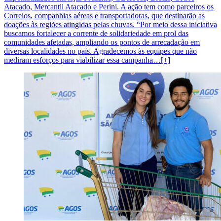
Atacado, Mercantil Atacado e Perini. A ação tem como parceiros os
Correios, companhias aéreas e transportadoras, que destinarão as
doações às regiões atingidas pelas chuvas. “Por meio dessa iniciativa
buscamos fortalecer a corrente de solidariedade em prol das
comunidades afetadas, ampliando os pontos de arrecadação em
diversas localidades no país. Agradecemos às equipes que não
mediram esforços para viabilizar essa campanha…[+]