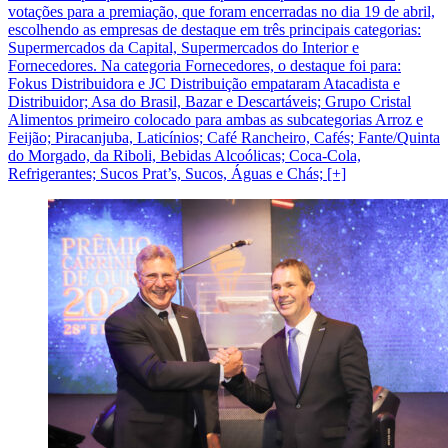
votações para a premiação, que foram encerradas no dia 19 de abril,
escolhendo as empresas de destaque em três principais categorias:
Supermercados da Capital, Supermercados do Interior e
Fornecedores. Na categoria Fornecedores, o destaque foi para:
Fokus Distribuidora e JC Distribuição empataram Atacadista e
Distribuidor; Asa do Brasil, Bazar e Descartáveis; Grupo Cristal
Alimentos primeiro colocado para ambas as subcategorias Arroz e
Feijão; Piracanjuba, Laticínios; Café Rancheiro, Cafés; Fante/Quinta
do Morgado, da Riboli, Bebidas Alcoólicas; Coca-Cola,
Refrigerantes; Sucos Prat’s, Sucos, Águas e Chás; [+]