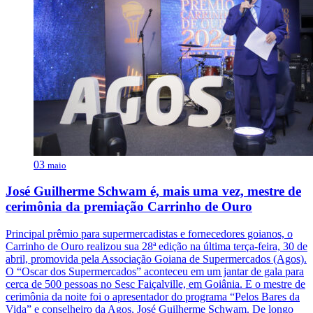
03
maio
José Guilherme Schwam é, mais uma vez, mestre de
cerimônia da premiação Carrinho de Ouro
Principal prêmio para supermercadistas e fornecedores goianos, o
Carrinho de Ouro realizou sua 28ª edição na última terça-feira, 30 de
abril, promovida pela Associação Goiana de Supermercados (Agos).
O “Oscar dos Supermercados” aconteceu em um jantar de gala para
cerca de 500 pessoas no Sesc Faiçalville, em Goiânia. E o mestre de
cerimônia da noite foi o apresentador do programa “Pelos Bares da
Vida” e conselheiro da Agos, José Guilherme Schwam. De longo