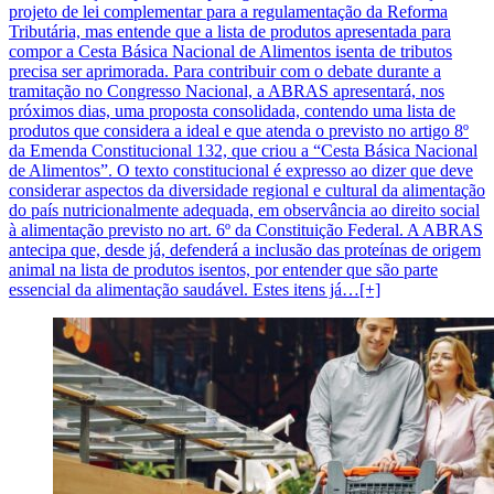
projeto de lei complementar para a regulamentação da Reforma
Tributária, mas entende que a lista de produtos apresentada para
compor a Cesta Básica Nacional de Alimentos isenta de tributos
precisa ser aprimorada. Para contribuir com o debate durante a
tramitação no Congresso Nacional, a ABRAS apresentará, nos
próximos dias, uma proposta consolidada, contendo uma lista de
produtos que considera a ideal e que atenda o previsto no artigo 8º
da Emenda Constitucional 132, que criou a “Cesta Básica Nacional
de Alimentos”. O texto constitucional é expresso ao dizer que deve
considerar aspectos da diversidade regional e cultural da alimentação
do país nutricionalmente adequada, em observância ao direito social
à alimentação previsto no art. 6º da Constituição Federal. A ABRAS
antecipa que, desde já, defenderá a inclusão das proteínas de origem
animal na lista de produtos isentos, por entender que são parte
essencial da alimentação saudável. Estes itens já…[+]