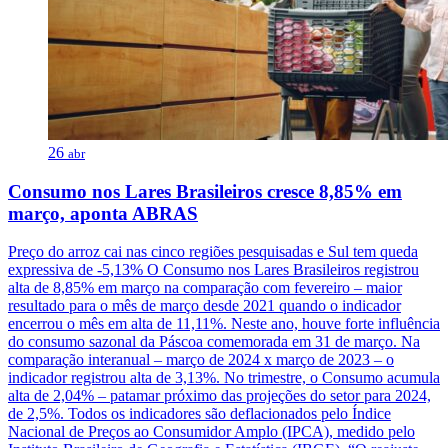
26
abr
Consumo nos Lares Brasileiros cresce 8,85% em
março, aponta ABRAS
Preço do arroz cai nas cinco regiões pesquisadas e Sul tem queda
expressiva de -5,13% O Consumo nos Lares Brasileiros registrou
alta de 8,85% em março na comparação com fevereiro – maior
resultado para o mês de março desde 2021 quando o indicador
encerrou o mês em alta de 11,11%. Neste ano, houve forte influência
do consumo sazonal da Páscoa comemorada em 31 de março. Na
comparação interanual – março de 2024 x março de 2023 – o
indicador registrou alta de 3,13%. No trimestre, o Consumo acumula
alta de 2,04% – patamar próximo das projeções do setor para 2024,
de 2,5%. Todos os indicadores são deflacionados pelo Índice
Nacional de Preços ao Consumidor Amplo (IPCA), medido pelo