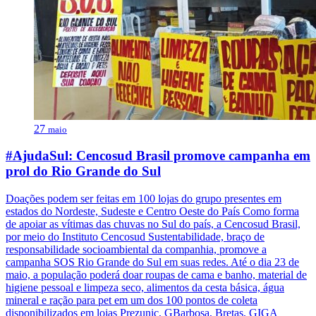
27
maio
#AjudaSul: Cencosud Brasil promove campanha em
prol do Rio Grande do Sul
Doações podem ser feitas em 100 lojas do grupo presentes em
estados do Nordeste, Sudeste e Centro Oeste do País Como forma
de apoiar as vítimas das chuvas no Sul do país, a Cencosud Brasil,
por meio do Instituto Cencosud Sustentabilidade, braço de
responsabilidade socioambiental da companhia, promove a
campanha SOS Rio Grande do Sul em suas redes. Até o dia 23 de
maio, a população poderá doar roupas de cama e banho, material de
higiene pessoal e limpeza seco, alimentos da cesta básica, água
mineral e ração para pet em um dos 100 pontos de coleta
disponibilizados em lojas Prezunic, GBarbosa, Bretas, GIGA