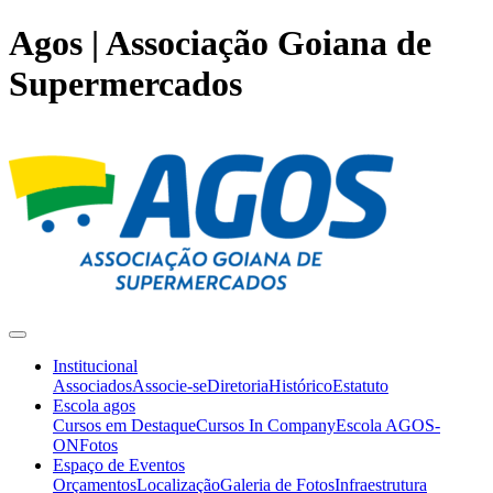
Agos | Associação Goiana de
Supermercados
Institucional
Associados
Associe-se
Diretoria
Histórico
Estatuto
Escola agos
Cursos em Destaque
Cursos In Company
Escola AGOS-
ON
Fotos
Espaço de Eventos
Orçamentos
Localização
Galeria de Fotos
Infraestrutura