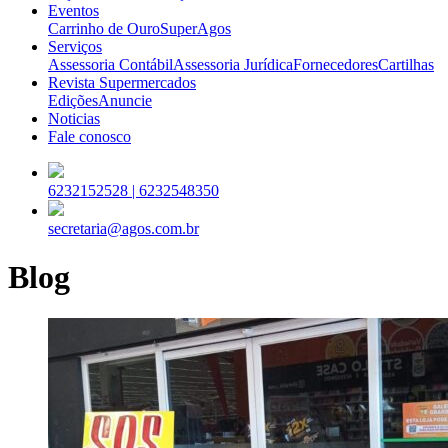
Eventos
Carrinho de Ouro
SuperAgos
Serviços
Assessoria Contábil
Assessoria Jurídica
Fornecedores
Cartilhas
Revista Supermercados
Edições
Anuncie
Noticias
Fale conosco
6232152528 |
6232548350
secretaria@agos.com.br
Blog