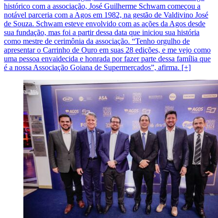
histórico com a associação, José Guilherme Schwam começou a
notável parceria com a Agos em 1982, na gestão de Valdivino José
de Souza. Schwam esteve envolvido com as ações da Agos desde
sua fundação, mas foi a partir dessa data que iniciou sua história
como mestre de cerimônia da associação. “Tenho orgulho de
apresentar o Carrinho de Ouro em suas 28 edições, e me vejo como
uma pessoa envaidecida e honrada por fazer parte dessa família que
é a nossa Associação Goiana de Supermercados”, afirma. [+]