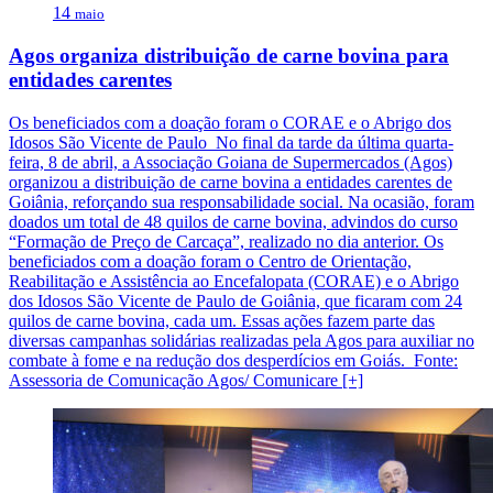
14
maio
Agos organiza distribuição de carne bovina para
entidades carentes
Os beneficiados com a doação foram o CORAE e o Abrigo dos
Idosos São Vicente de Paulo No final da tarde da última quarta-
feira, 8 de abril, a Associação Goiana de Supermercados (Agos)
organizou a distribuição de carne bovina a entidades carentes de
Goiânia, reforçando sua responsabilidade social. Na ocasião, foram
doados um total de 48 quilos de carne bovina, advindos do curso
“Formação de Preço de Carcaça”, realizado no dia anterior. Os
beneficiados com a doação foram o Centro de Orientação,
Reabilitação e Assistência ao Encefalopata (CORAE) e o Abrigo
dos Idosos São Vicente de Paulo de Goiânia, que ficaram com 24
quilos de carne bovina, cada um. Essas ações fazem parte das
diversas campanhas solidárias realizadas pela Agos para auxiliar no
combate à fome e na redução dos desperdícios em Goiás. Fonte:
Assessoria de Comunicação Agos/ Comunicare [+]