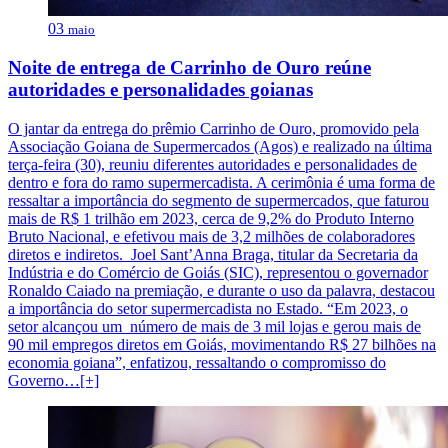
03
maio
Noite de entrega de Carrinho de Ouro reúne
autoridades e personalidades goianas
O jantar da entrega do prêmio Carrinho de Ouro, promovido pela
Associação Goiana de Supermercados (Agos) e realizado na última
terça-feira (30), reuniu diferentes autoridades e personalidades de
dentro e fora do ramo supermercadista. A cerimônia é uma forma de
ressaltar a importância do segmento de supermercados, que faturou
mais de R$ 1 trilhão em 2023, cerca de 9,2% do Produto Interno
Bruto Nacional, e efetivou mais de 3,2 milhões de colaboradores
diretos e indiretos. Joel Sant’Anna Braga, titular da Secretaria da
Indústria e do Comércio de Goiás (SIC), representou o governador
Ronaldo Caiado na premiação, e durante o uso da palavra, destacou
a importância do setor supermercadista no Estado. “Em 2023, o
setor alcançou um número de mais de 3 mil lojas e gerou mais de
90 mil empregos diretos em Goiás, movimentando R$ 27 bilhões na
economia goiana”, enfatizou, ressaltando o compromisso do
Governo…[+]