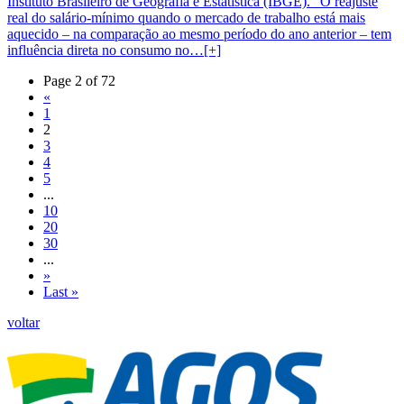
Instituto Brasileiro de Geografia e Estatística (IBGE). “O reajuste
real do salário-mínimo quando o mercado de trabalho está mais
aquecido – na comparação ao mesmo período do ano anterior – tem
influência direta no consumo no…[+]
Page 2 of 72
«
1
2
3
4
5
...
10
20
30
...
»
Last »
voltar