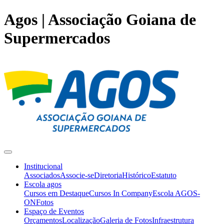
Agos | Associação Goiana de
Supermercados
Institucional
Associados
Associe-se
Diretoria
Histórico
Estatuto
Escola agos
Cursos em Destaque
Cursos In Company
Escola AGOS-
ON
Fotos
Espaço de Eventos
Orçamentos
Localização
Galeria de Fotos
Infraestrutura