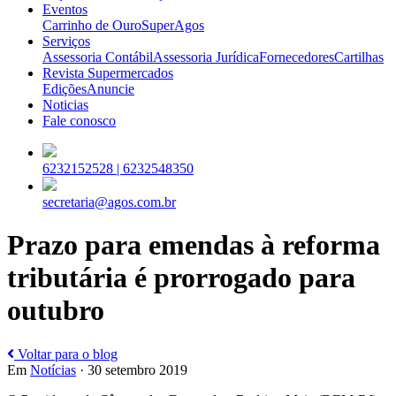
Eventos
Carrinho de Ouro
SuperAgos
Serviços
Assessoria Contábil
Assessoria Jurídica
Fornecedores
Cartilhas
Revista Supermercados
Edições
Anuncie
Noticias
Fale conosco
6232152528 |
6232548350
secretaria@agos.com.br
Prazo para emendas à reforma
tributária é prorrogado para
outubro
Voltar para o blog
Em
Notícias
· 30 setembro 2019