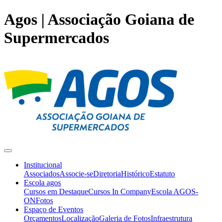
Agos | Associação Goiana de
Supermercados
Institucional
Associados
Associe-se
Diretoria
Histórico
Estatuto
Escola agos
Cursos em Destaque
Cursos In Company
Escola AGOS-
ON
Fotos
Espaço de Eventos
Orçamentos
Localização
Galeria de Fotos
Infraestrutura