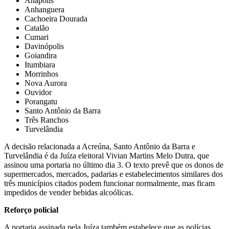
Anápolis
Anhanguera
Cachoeira Dourada
Catalão
Cumari
Davinópolis
Goiandira
Itumbiara
Morrinhos
Nova Aurora
Ouvidor
Porangatu
Santo Antônio da Barra
Três Ranchos
Turvelândia
A decisão relacionada a Acreúna, Santo Antônio da Barra e
Turvelândia é da Juíza eleitoral Vivian Martins Melo Dutra, que
assinou uma portaria no último dia 3. O texto prevê que os donos de
supermercados, mercados, padarias e estabelecimentos similares dos
três municípios citados podem funcionar normalmente, mas ficam
impedidos de vender bebidas alcoólicas.
Reforço policial
A portaria assinada pela Juíza também estabelece que as polícias