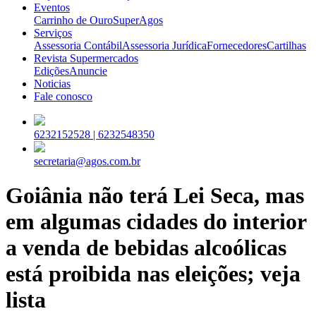
Eventos
Carrinho de Ouro
SuperAgos
Serviços
Assessoria Contábil
Assessoria Jurídica
Fornecedores
Cartilhas
Revista Supermercados
Edições
Anuncie
Noticias
Fale conosco
6232152528 |
6232548350
secretaria@agos.com.br
Goiânia não terá Lei Seca, mas
em algumas cidades do interior
a venda de bebidas alcoólicas
está proibida nas eleições; veja
lista