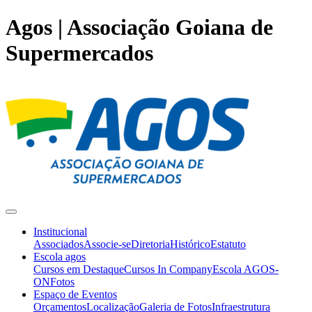
Agos | Associação Goiana de
Supermercados
Institucional
Associados
Associe-se
Diretoria
Histórico
Estatuto
Escola agos
Cursos em Destaque
Cursos In Company
Escola AGOS-
ON
Fotos
Espaço de Eventos
Orçamentos
Localização
Galeria de Fotos
Infraestrutura