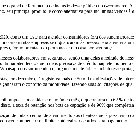
ume o papel de ferramenta de inclusão desse público no e-commerce. A
o, seu principal produto, e como alternativa para incluir nas vendas à d
020, como um teste para atender consumidores fora dos supermercado
 assim como muitas empresas se digitalizaram às pressas para atender a
esa, foram orientadas a permanecer em casa por segurança.
nossos colaboradores em segurança, sendo uma delas a retirada de noss
, e continuar atendendo quem mais precisava de crédito naquele moment
o Whatsapp nos surpreendeu e, organicamente foi assumindo esse prota
tas, em dezembro, já registrava mais de 50 mil manifestações de inter
s ganharam o conforto da mobilidade, fazendo suas solicitações de qual
il propostas recebidas em um único mês, o que representa 62 % de tod
disso, a taxa de retenção nos bots de captação é de 90% que completam 
ação de toda a central de atendimento aos clientes que já possuem o 
r consegue aumentar seu limite e até realizar acordos para pagamento.