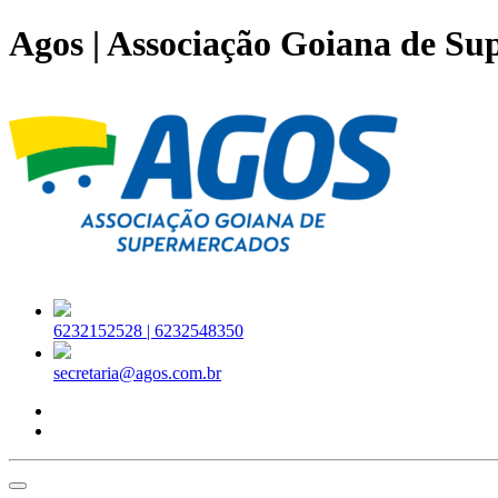
Agos | Associação Goiana de S
6232152528 |
6232548350
secretaria@agos.com.br