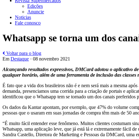
Revista Supermercados
Edições
Anuncie
Noticias
Fale conosco
Whatsapp se torna um dos canai
Voltar para o blog
Em
Destaque
· 08 novembro 2021
Alcançando resultados expressivos, DMCard adotou o aplicativo de 
qualquer horário, além de uma ferramenta de inclusão das classes m
É fato que a vida dos brasileiros não é e nem será mais a mesma apó
demanda, presenciamos uma corrida para a criação de portais e aplic
identificou que o Whatsapp tem se tornado um dos canais preferidos pa
Os dados da Kantar apontam, por exemplo, que 47% do volume comprad
pessoas que o usaram em suas jornadas de compra têm mais de 50 ano
“É muito fácil entender esse fenômeno. Muitos clientes costumam sinal
Whatsapp, uma aplicação leve, que já está lá e extremamente fácil de 
Sandra Castello, Diretora de Marketing e Pessoas da DMCard, uma empr