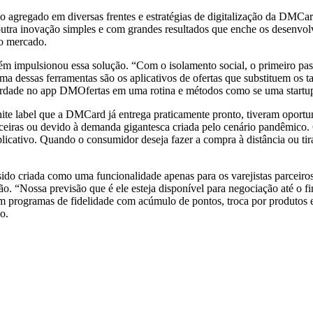
o agregado em diversas frentes e estratégias de digitalização da DMCa
 outra inovação simples e com grandes resultados que enche os desenvol
no mercado.
 impulsionou essa solução. “Com o isolamento social, o primeiro passo
 Uma dessas ferramentas são os aplicativos de ofertas que substituem os
iberdade no app DMOfertas em uma rotina e métodos como se uma start
ite label que a DMCard já entrega praticamente pronto, tiveram oport
nanceiras ou devido à demanda gigantesca criada pelo cenário pandêmic
cativo. Quando o consumidor deseja fazer a compra à distância ou tira
sido criada como uma funcionalidade apenas para os varejistas parceir
ção. “Nossa previsão que é ele esteja disponível para negociação até o
 programas de fidelidade com acúmulo de pontos, troca por produtos e
o.