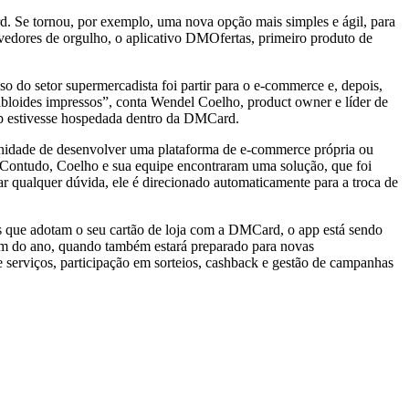
rd. Se tornou, por exemplo, uma nova opção mais simples e ágil, para
vedores de orgulho, o aplicativo DMOfertas, primeiro produto de
 do setor supermercadista foi partir para o e-commerce e, depois,
 tabloides impressos”, conta Wendel Coelho, product owner e líder de
up estivesse hospedada dentro da DMCard.
unidade de desenvolver uma plataforma de e-commerce própria ou
o. Contudo, Coelho e sua equipe encontraram uma solução, que foi
r qualquer dúvida, ele é direcionado automaticamente para a troca de
os que adotam o seu cartão de loja com a DMCard, o app está sendo
 fim do ano, quando também estará preparado para novas
 serviços, participação em sorteios, cashback e gestão de campanhas