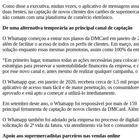
Como disse a executiva, muitas vezes, o aplicativo de mensagens ass
duas frentes, na captação de novos clientes dos cartões de supermercad
não contam com uma plataforma de comércio eletrônico.
De uma alternativa temporária ao principal canal de captação
O Whatsapp começou a entrar nos planos da DMCard em janeiro de 2
além de facilitar o acesso de todos os perfis de clientes. Em março,
solução enquanto essas mesmas promotoras, assim como 100% da empr
“Em primeiro lugar, tomamos todas as ações necessárias para colocar 
estratégias para preservar a sustentabilidade financeira da empresa
por esse novo canal e, antes mesmo de realizar qualquer campanha, 
O Whatsapp que, em janeiro de 2020, recebera cerca de 1,5 mil propos
aplicativo de acesso mais fácil e de maior penetração, os consumidore
aprovado e está apto a começar a utilizá-lo imediatamente.
Em setembro deste ano, o Whatsapp foi responsável por mais de 159 m
principal ferramenta de captação de novos clientes da DMCard. Além 
O Whatsapp também foi adotado pela empresa no processo de digitaliz
solicitação de 2ª vida da fatura, via atendimento via bot o consumido
Apoio aos supermercadistas parceiros nas vendas online