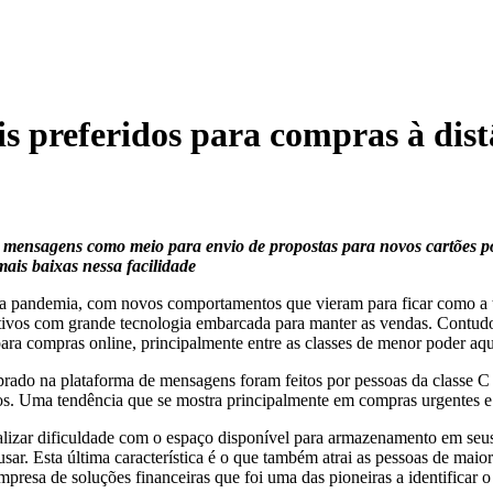
s preferidos para compras à dist
mensagens como meio para envio de propostas para novos cartões poss
ais baixas nessa facilidade
s a pandemia, com novos comportamentos que vieram para ficar como a t
ativos com grande tecnologia embarcada para manter as vendas. Contudo,
ra compras online, principalmente entre as classes de menor poder aqui
o na plataforma de mensagens foram feitos por pessoas da classe C e
s. Uma tendência que se mostra principalmente em compras urgentes e
izar dificuldade com o espaço disponível para armazenamento em seus di
usar. Esta última característica é o que também atrai as pessoas de mai
esa de soluções financeiras que foi uma das pioneiras a identificar o 