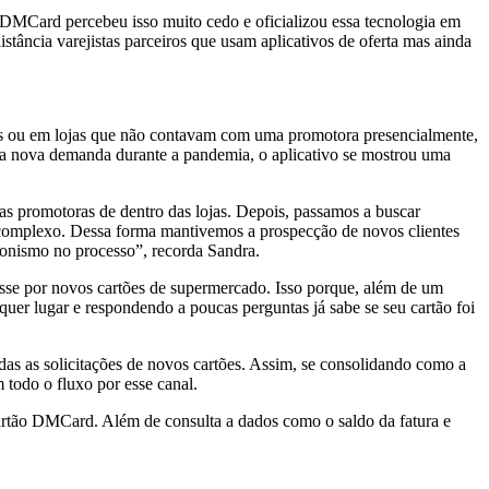
 DMCard percebeu isso muito cedo e oficializou essa tecnologia em
istância varejistas parceiros que usam aplicativos de oferta mas ainda
s ou em lojas que não contavam com uma promotora presencialmente,
 uma nova demanda durante a pandemia, o aplicativo se mostrou uma
as promotoras de dentro das lojas. Depois, passamos a buscar
o complexo. Dessa forma mantivemos a prospecção de novos clientes
gonismo no processo”, recorda Sandra.
esse por novos cartões de supermercado. Isso porque, além de um
quer lugar e respondendo a poucas perguntas já sabe se seu cartão foi
as as solicitações de novos cartões. Assim, se consolidando como a
todo o fluxo por esse canal.
cartão DMCard. Além de consulta a dados como o saldo da fatura e