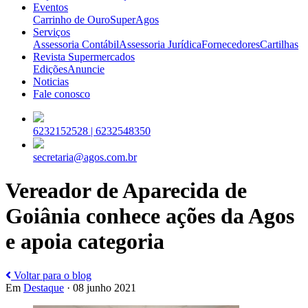
Eventos
Carrinho de Ouro
SuperAgos
Serviços
Assessoria Contábil
Assessoria Jurídica
Fornecedores
Cartilhas
Revista Supermercados
Edições
Anuncie
Noticias
Fale conosco
6232152528 |
6232548350
secretaria@agos.com.br
Vereador de Aparecida de
Goiânia conhece ações da Agos
e apoia categoria
Voltar para o blog
Em
Destaque
· 08 junho 2021