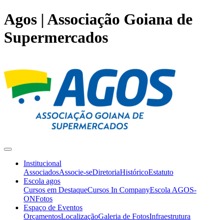
Agos | Associação Goiana de
Supermercados
Institucional
Associados
Associe-se
Diretoria
Histórico
Estatuto
Escola agos
Cursos em Destaque
Cursos In Company
Escola AGOS-
ON
Fotos
Espaço de Eventos
Orçamentos
Localização
Galeria de Fotos
Infraestrutura