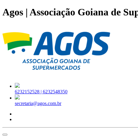
Agos | Associação Goiana de S
6232152528 |
6232548350
secretaria@agos.com.br