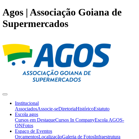
Agos | Associação Goiana de
Supermercados
Institucional
Associados
Associe-se
Diretoria
Histórico
Estatuto
Escola agos
Cursos em Destaque
Cursos In Company
Escola AGOS-
ON
Fotos
Espaço de Eventos
Orçamentos
Localização
Galeria de Fotos
Infraestrutura