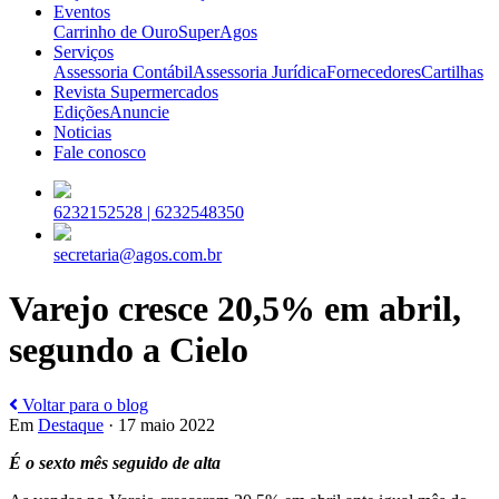
Eventos
Carrinho de Ouro
SuperAgos
Serviços
Assessoria Contábil
Assessoria Jurídica
Fornecedores
Cartilhas
Revista Supermercados
Edições
Anuncie
Noticias
Fale conosco
6232152528 |
6232548350
secretaria@agos.com.br
Varejo cresce 20,5% em abril,
segundo a Cielo
Voltar para o blog
Em
Destaque
· 17 maio 2022
É o sexto mês seguido de alta