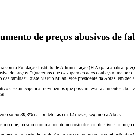
mento de preços abusivos de fa
a com a Fundação Instituto de Administração (FIA) para analisar preços 
a abusiva de preços. “Queremos que os supermercados conheçam melhor 
das famílias”, disse Márcio Milan, vice-presidente da Abras, em decla
vo e se antecipem a movimentos que possam levar a aumentos abusivos
sa.
imento subiu 39,8% nas prateleiras em 12 meses, segundo a Abras.
ostrou que, mesmo com o aumento no custo dos combustíveis, o preço do
aumento no custo de produção do arroz e no preço de combustíveis não