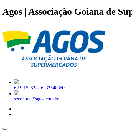
Agos | Associação Goiana de S
6232152528 |
6232548350
secretaria@agos.com.br