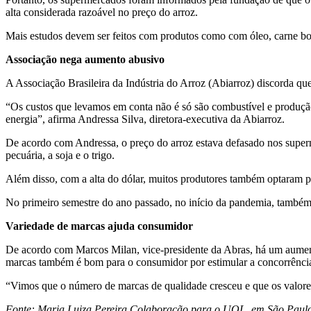
alta considerada razoável no preço do arroz.
Mais estudos devem ser feitos com produtos como com óleo, carne bovi
Associação nega aumento abusivo
A Associação Brasileira da Indústria do Arroz (Abiarroz) discorda qu
“Os custos que levamos em conta não é só são combustível e produçã
energia”, afirma Andressa Silva, diretora-executiva da Abiarroz.
De acordo com Andressa, o preço do arroz estava defasado nos superm
pecuária, a soja e o trigo.
Além disso, com a alta do dólar, muitos produtores também optaram p
No primeiro semestre do ano passado, no início da pandemia, també
Variedade de marcas ajuda consumidor
De acordo com Marcos Milan, vice-presidente da Abras, há um aumen
marcas também é bom para o consumidor por estimular a concorrênci
“Vimos que o número de marcas de qualidade cresceu e que os valores
Fonte: Maria Luiza Pereira Colaboração para o UOL, em São Paul