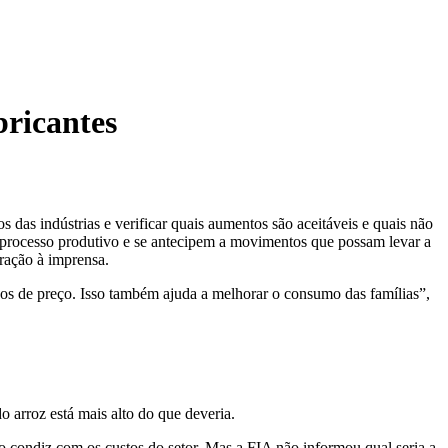
bricantes
das indústrias e verificar quais aumentos são aceitáveis e quais não
o processo produtivo e se antecipem a movimentos que possam levar a
ração à imprensa.
 de preço. Isso também ajuda a melhorar o consumo das famílias”,
 arroz está mais alto do que deveria.
 condiz com os custos do setor. Mas a FIA não informou qual seria a