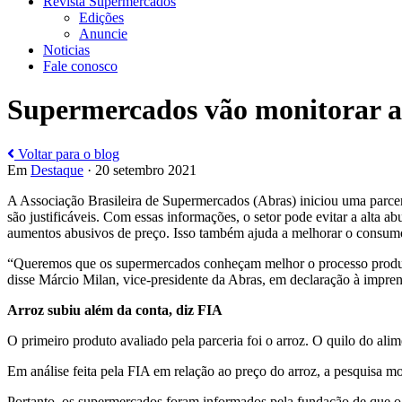
Revista Supermercados
Edições
Anuncie
Noticias
Fale conosco
Supermercados vão monitorar au
Voltar para o blog
Em
Destaque
· 20 setembro 2021
A Associação Brasileira de Supermercados (Abras) iniciou uma parceri
são justificáveis. Com essas informações, o setor pode evitar a alt
aumentos abusivos de preço. Isso também ajuda a melhorar o consumo 
“Queremos que os supermercados conheçam melhor o processo produti
disse Márcio Milan, vice-presidente da Abras, em declaração à impren
Arroz subiu além da conta, diz FIA
O primeiro produto avaliado pela parceria foi o arroz. O quilo do al
Em análise feita pela FIA em relação ao preço do arroz, a pesquisa m
Portanto, os supermercados foram informados pela fundação de que o 