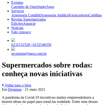
Eventos
Carrinho de Ouro
SuperAgos
Serviços
Assessoria Contábil
Assessoria Jurídica
Fornecedores
Cartilhas
Revista Supermercados
Edições
Anuncie
Noticias
Fale conosco
6232152528 |
6232548350
secretaria@agos.com.br
Supermercados sobre rodas:
conheça novas iniciativas
Voltar para o blog
Em
Destaque
· 21 maio 2021
A pandemia da Covid-19 incentivou muitos empreendedores a
tirarem ideias do papel para torná-las realidade. Entre uma dessas