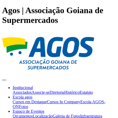
Agos | Associação Goiana de
Supermercados
Institucional
Associados
Associe-se
Diretoria
Histórico
Estatuto
Escola agos
Cursos em Destaque
Cursos In Company
Escola AGOS-
ON
Fotos
Espaço de Eventos
Orçamentos
Localização
Galeria de Fotos
Infraestrutura