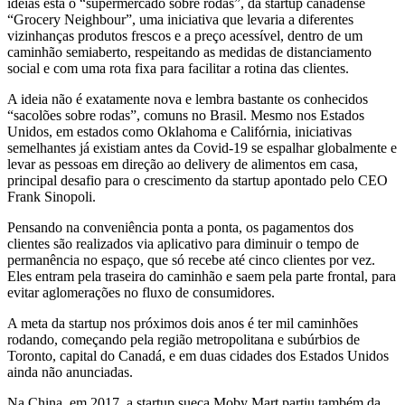
ideias está o “supermercado sobre rodas”, da startup canadense
“Grocery Neighbour”, uma iniciativa que levaria a diferentes
vizinhanças produtos frescos e a preço acessível, dentro de um
caminhão semiaberto, respeitando as medidas de distanciamento
social e com uma rota fixa para facilitar a rotina das clientes.
A ideia não é exatamente nova e lembra bastante os conhecidos
“sacolões sobre rodas”, comuns no Brasil. Mesmo nos Estados
Unidos, em estados como Oklahoma e Califórnia, iniciativas
semelhantes já existiam antes da Covid-19 se espalhar globalmente e
levar as pessoas em direção ao delivery de alimentos em casa,
principal desafio para o crescimento da startup apontado pelo CEO
Frank Sinopoli.
Pensando na conveniência ponta a ponta, os pagamentos dos
clientes são realizados via aplicativo para diminuir o tempo de
permanência no espaço, que só recebe até cinco clientes por vez.
Eles entram pela traseira do caminhão e saem pela parte frontal, para
evitar aglomerações no fluxo de consumidores.
A meta da startup nos próximos dois anos é ter mil caminhões
rodando, começando pela região metropolitana e subúrbios de
Toronto, capital do Canadá, e em duas cidades dos Estados Unidos
ainda não anunciadas.
Na China, em 2017, a startup sueca Moby Mart partiu também da