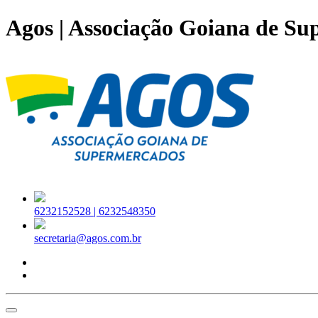
Agos | Associação Goiana de S
6232152528 |
6232548350
secretaria@agos.com.br