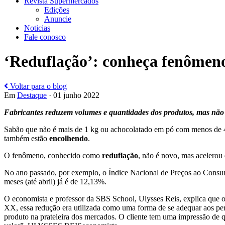
Revista Supermercados
Edições
Anuncie
Noticias
Fale conosco
‘Reduflação’: conheça fenômeno
Voltar para o blog
Em
Destaque
· 01 junho 2022
Fabricantes reduzem volumes e quantidades dos produtos, mas não
Sabão que não é mais de 1 kg ou achocolatado em pó com menos de 
também estão
encolhendo
.
O fenômeno, conhecido como
reduflação
, não é novo, mas acelerou
No ano passado, por exemplo, o Índice Nacional de Preços ao Consu
meses (até abril) já é de 12,13%.
O economista e professor da SBS School, Ulysses Reis, explica que o 
XX, essa redução era utilizada como uma forma de se adequar aos per
produto na prateleira dos mercados. O cliente tem uma impressão d