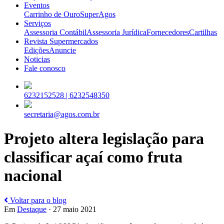
Eventos
Carrinho de Ouro
SuperAgos
Serviços
Assessoria Contábil
Assessoria Jurídica
Fornecedores
Cartilhas
Revista Supermercados
Edições
Anuncie
Noticias
Fale conosco
6232152528 |
6232548350
secretaria@agos.com.br
Projeto altera legislação para
classificar açaí como fruta
nacional
Voltar para o blog
Em
Destaque
· 27 maio 2021