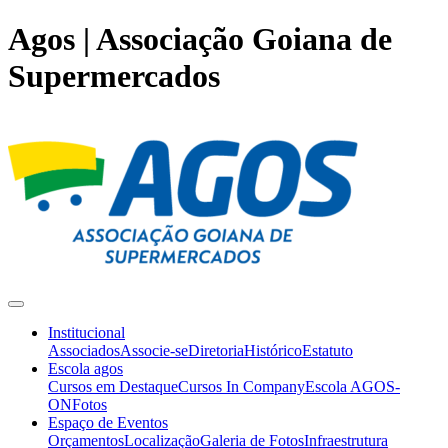
Agos | Associação Goiana de
Supermercados
Institucional
Associados
Associe-se
Diretoria
Histórico
Estatuto
Escola agos
Cursos em Destaque
Cursos In Company
Escola AGOS-
ON
Fotos
Espaço de Eventos
Orçamentos
Localização
Galeria de Fotos
Infraestrutura