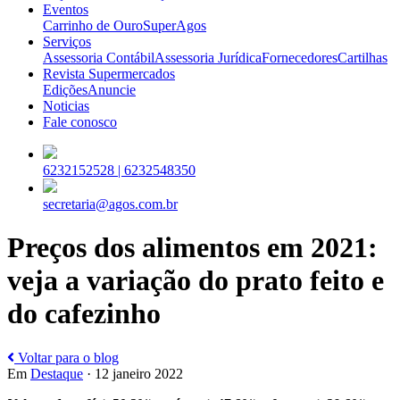
Eventos
Carrinho de Ouro
SuperAgos
Serviços
Assessoria Contábil
Assessoria Jurídica
Fornecedores
Cartilhas
Revista Supermercados
Edições
Anuncie
Noticias
Fale conosco
6232152528 |
6232548350
secretaria@agos.com.br
Preços dos alimentos em 2021:
veja a variação do prato feito e
do cafezinho
Voltar para o blog
Em
Destaque
· 12 janeiro 2022