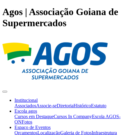
Agos | Associação Goiana de
Supermercados
Institucional
Associados
Associe-se
Diretoria
Histórico
Estatuto
Escola agos
Cursos em Destaque
Cursos In Company
Escola AGOS-
ON
Fotos
Espaço de Eventos
Orçamentos
Localização
Galeria de Fotos
Infraestrutura