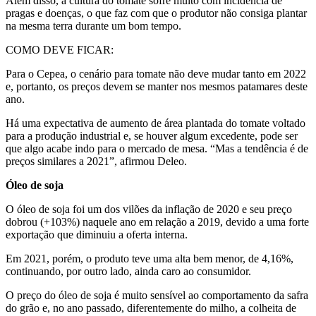
Além disso, a cultura do tomate sofre muito com incidência de
pragas e doenças, o que faz com que o produtor não consiga plantar
na mesma terra durante um bom tempo.
COMO DEVE FICAR:
Para o Cepea, o cenário para tomate não deve mudar tanto em 2022
e, portanto, os preços devem se manter nos mesmos patamares deste
ano.
Há uma expectativa de aumento de área plantada do tomate voltado
para a produção industrial e, se houver algum excedente, pode ser
que algo acabe indo para o mercado de mesa. “Mas a tendência é de
preços similares a 2021”, afirmou Deleo.
Óleo de soja
O óleo de soja foi um dos vilões da inflação de 2020 e seu preço
dobrou (+103%) naquele ano em relação a 2019, devido a uma forte
exportação que diminuiu a oferta interna.
Em 2021, porém, o produto teve uma alta bem menor, de 4,16%,
continuando, por outro lado, ainda caro ao consumidor.
O preço do óleo de soja é muito sensível ao comportamento da safra
do grão e, no ano passado, diferentemente do milho, a colheita de