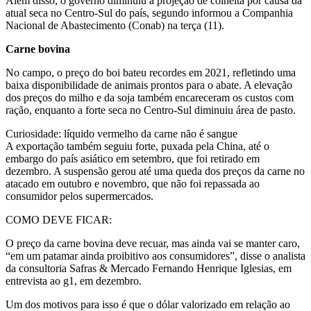
Além disso, o governo diminuiu a projeção de colheita por causa da
atual seca no Centro-Sul do país, segundo informou a Companhia
Nacional de Abastecimento (Conab) na terça (11).
Carne bovina
No campo, o preço do boi bateu recordes em 2021, refletindo uma
baixa disponibilidade de animais prontos para o abate. A elevação
dos preços do milho e da soja também encareceram os custos com
ração, enquanto a forte seca no Centro-Sul diminuiu área de pasto.
Curiosidade: líquido vermelho da carne não é sangue
A exportação também seguiu forte, puxada pela China, até o
embargo do país asiático em setembro, que foi retirado em
dezembro. A suspensão gerou até uma queda dos preços da carne no
atacado em outubro e novembro, que não foi repassada ao
consumidor pelos supermercados.
COMO DEVE FICAR:
O preço da carne bovina deve recuar, mas ainda vai se manter caro,
“em um patamar ainda proibitivo aos consumidores”, disse o analista
da consultoria Safras & Mercado Fernando Henrique Iglesias, em
entrevista ao g1, em dezembro.
Um dos motivos para isso é que o dólar valorizado em relação ao