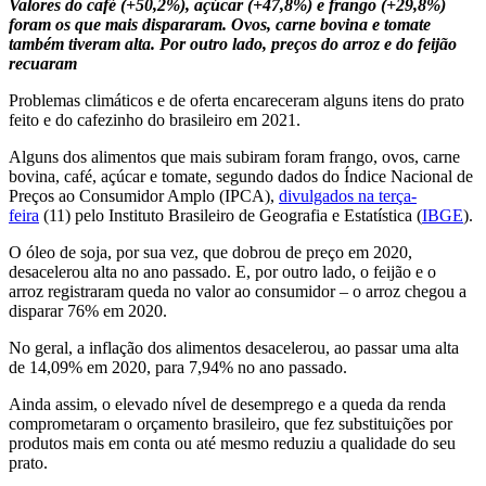
Valores do café (+50,2%), açúcar (+47,8%) e frango (+29,8%)
foram os que mais dispararam. Ovos, carne bovina e tomate
também tiveram alta. Por outro lado, preços do arroz e do feijão
recuaram
Problemas climáticos e de oferta encareceram alguns itens do prato
feito e do cafezinho do brasileiro em 2021.
Alguns dos alimentos que mais subiram foram frango, ovos, carne
bovina, café, açúcar e tomate, segundo dados do Índice Nacional de
Preços ao Consumidor Amplo (IPCA),
divulgados na terça-
feira
(11) pelo Instituto Brasileiro de Geografia e Estatística (
IBGE
).
O
óleo de soja, por sua vez, que dobrou de preço em 2020,
desacelerou alta no ano passado. E, por outro lado, o feijão e o
arroz registraram queda no valor ao consumidor – o arroz chegou a
disparar 76% em 2020.
No geral, a inflação dos alimentos desacelerou, ao passar uma alta
de 14,09% em 2020, para 7,94% no ano passado.
Ainda assim, o elevado nível de desemprego e a queda da renda
comprometaram o orçamento brasileiro, que fez substituições por
produtos mais em conta ou até mesmo reduziu a qualidade do seu
prato.