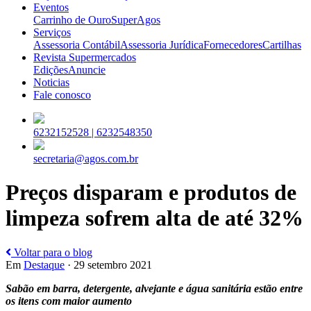
Eventos
Carrinho de Ouro
SuperAgos
Serviços
Assessoria Contábil
Assessoria Jurídica
Fornecedores
Cartilhas
Revista Supermercados
Edições
Anuncie
Noticias
Fale conosco
6232152528 |
6232548350
secretaria@agos.com.br
Preços disparam e produtos de
limpeza sofrem alta de até 32%
Voltar para o blog
Em
Destaque
· 29 setembro 2021
Sabão em barra, detergente, alvejante e água sanitária estão entre
os itens com maior aumento