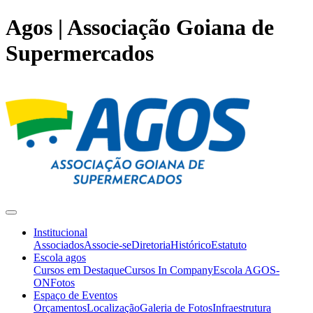
Agos | Associação Goiana de
Supermercados
Institucional
Associados
Associe-se
Diretoria
Histórico
Estatuto
Escola agos
Cursos em Destaque
Cursos In Company
Escola AGOS-
ON
Fotos
Espaço de Eventos
Orçamentos
Localização
Galeria de Fotos
Infraestrutura