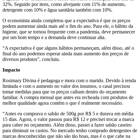
32%. Seguido por itens, como alvejante com 11% de aumento,
detergente com 10% e ãgua sanitãria também com 10%.
O economista ainda completou que a expectativa é que os preços
podem aumentar ainda mais até o fim do ano. Para ele, o hãbito da
higiene, que se tornou frequente com a pandemia, deve permanecer
por um bom tempo e a demanda deve continuar alta.
“A expectativa é que alguns hábitos permaneçam, além disso, até o
final do ano podemos esperar ainda mais aumento dos preços de
diversos produtos”, concluiu.
Impacto
Rosimary Divina é pedagoga e mora com o marido. Devido à renda
limitada e com o aumento no valor dos insumos, o casal precisou
tomar medidas para que os preços caibam dentro do orçamento
familiar. A compra mensal que antes era recheada com produtos de
melhor qualidade agora contém o que é realmente necessário.
“Antes eu comprava o sabão de 500g por R$ 5 e durava em média
15 dias. Agora, o valor passou para R$ 12 e precisei trocar a marca
para caber no orçamento. Além disso, passei a fazer sabão caseiro
para diminuir os custos. No mercado tenho comprado detergentes de
marcas desconhecidas que não são tão boas, mas é o que cabe na