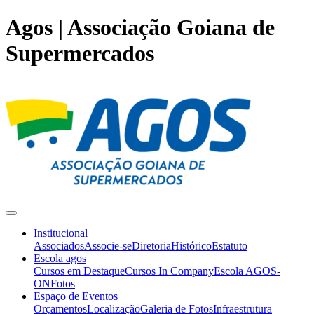
Agos | Associação Goiana de
Supermercados
Institucional
Associados
Associe-se
Diretoria
Histórico
Estatuto
Escola agos
Cursos em Destaque
Cursos In Company
Escola AGOS-
ON
Fotos
Espaço de Eventos
Orçamentos
Localização
Galeria de Fotos
Infraestrutura