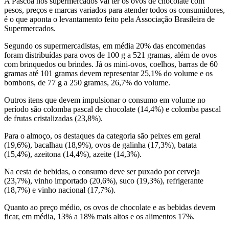
A Páscoa nos supermercados vai ter os ovos de chocolate com
pesos, preços e marcas variados para atender todos os consumidores,
é o que aponta o levantamento feito pela Associação Brasileira de
Supermercados.
Segundo os supermercadistas, em média 20% das encomendas
foram distribuídas para ovos de 100 g a 521 gramas, além de ovos
com brinquedos ou brindes. Já os mini-ovos, coelhos, barras de 60
gramas até 101 gramas devem representar 25,1% do volume e os
bombons, de 77 g a 250 gramas, 26,7% do volume.
Outros itens que devem impulsionar o consumo em volume no
período são colomba pascal de chocolate (14,4%) e colomba pascal
de frutas cristalizadas (23,8%).
Para o almoço, os destaques da categoria são peixes em geral
(19,6%), bacalhau (18,9%), ovos de galinha (17,3%), batata
(15,4%), azeitona (14,4%), azeite (14,3%).
Na cesta de bebidas, o consumo deve ser puxado por cerveja
(23,7%), vinho importado (20,6%), suco (19,3%), refrigerante
(18,7%) e vinho nacional (17,7%).
Quanto ao preço médio, os ovos de chocolate e as bebidas devem
ficar, em média, 13% a 18% mais altos e os alimentos 17%.