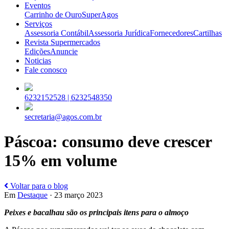
Eventos
Carrinho de Ouro
SuperAgos
Serviços
Assessoria Contábil
Assessoria Jurídica
Fornecedores
Cartilhas
Revista Supermercados
Edições
Anuncie
Noticias
Fale conosco
6232152528 |
6232548350
secretaria@agos.com.br
Páscoa: consumo deve crescer
15% em volume
Voltar para o blog
Em
Destaque
· 23 março 2023
Peixes e bacalhau são os principais itens para o almoço