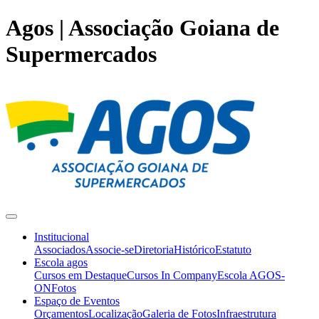
Agos | Associação Goiana de
Supermercados
Institucional
Associados
Associe-se
Diretoria
Histórico
Estatuto
Escola agos
Cursos em Destaque
Cursos In Company
Escola AGOS-
ON
Fotos
Espaço de Eventos
Orçamentos
Localização
Galeria de Fotos
Infraestrutura