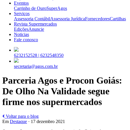
Eventos
Carrinho de Ouro
SuperAgos
Serviços
Assessoria Contábil
Assessoria Jurídica
Fornecedores
Cartilhas
Revista Supermercados
Edições
Anuncie
Noticias
Fale conosco
6232152528 |
6232548350
secretaria@agos.com.br
Parceria Agos e Procon Goiás:
De Olho Na Validade segue
firme nos supermercados
Voltar para o blog
Em
Destaque
· 17 dezembro 2021