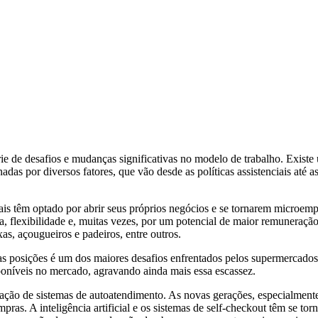
rie de desafios e mudanças significativas no modelo de trabalho. Exist
adas por diversos fatores, que vão desde as políticas assistenciais at
ionais têm optado por abrir seus próprios negócios e se tornarem micr
 flexibilidade e, muitas vezes, por um potencial de maior remuneraçã
xas, açougueiros e padeiros, entre outros.
essas posições é um dos maiores desafios enfrentados pelos supermercad
isponíveis no mercado, agravando ainda mais essa escassez.
ão de sistemas de autoatendimento. As novas gerações, especialmente 
ras. A inteligência artificial e os sistemas de self-checkout têm se to