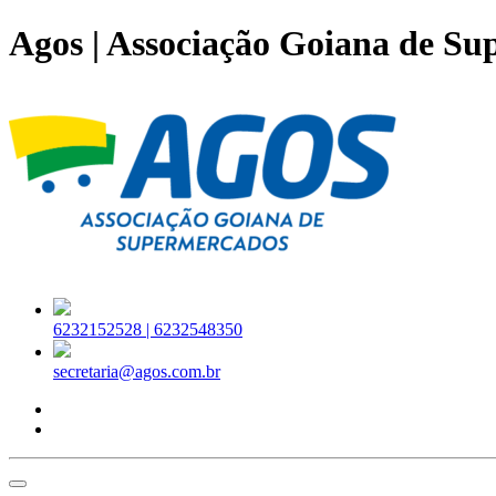
Agos | Associação Goiana de S
6232152528 |
6232548350
secretaria@agos.com.br