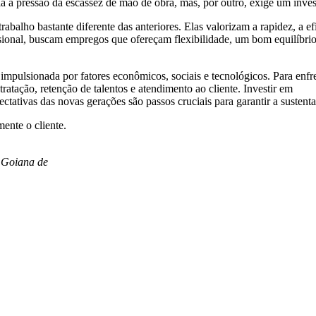
 a pressão da escassez de mão de obra, mas, por outro, exige um invest
alho bastante diferente das anteriores. Elas valorizam a rapidez, a e
onal, buscam empregos que ofereçam flexibilidade, um bom equilíbrio e
mpulsionada por fatores econômicos, sociais e tecnológicos. Para enfre
atação, retenção de talentos e atendimento ao cliente. Investir em
ectativas das novas gerações são passos cruciais para garantir a susten
ente o cliente.
o Goiana de