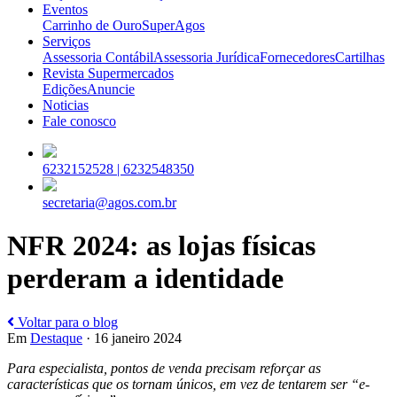
Eventos
Carrinho de Ouro
SuperAgos
Serviços
Assessoria Contábil
Assessoria Jurídica
Fornecedores
Cartilhas
Revista Supermercados
Edições
Anuncie
Noticias
Fale conosco
6232152528 |
6232548350
secretaria@agos.com.br
NFR 2024: as lojas físicas
perderam a identidade
Voltar para o blog
Em
Destaque
· 16 janeiro 2024
Para especialista, pontos de venda precisam reforçar as
características que os tornam únicos, em vez de tentarem ser “e-