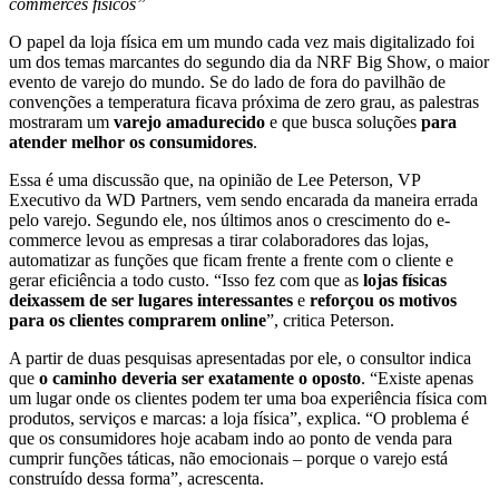
commerces físicos”
O papel da loja física em um mundo cada vez mais digitalizado foi
um dos temas marcantes do segundo dia da NRF Big Show, o maior
evento de varejo do mundo. Se do lado de fora do pavilhão de
convenções a temperatura ficava próxima de zero grau, as palestras
mostraram um
varejo amadurecido
e que busca soluções
para
atender melhor os consumidores
.
Essa é uma discussão que, na opinião de Lee Peterson, VP
Executivo da WD Partners, vem sendo encarada da maneira errada
pelo varejo. Segundo ele, nos últimos anos o crescimento do e-
commerce levou as empresas a tirar colaboradores das lojas,
automatizar as funções que ficam frente a frente com o cliente e
gerar eficiência a todo custo. “Isso fez com que as
lojas físicas
deixassem de ser lugares interessantes
e
reforçou os motivos
para os clientes comprarem online
”, critica Peterson.
A partir de duas pesquisas apresentadas por ele, o consultor indica
que
o caminho deveria ser exatamente o oposto
. “Existe apenas
um lugar onde os clientes podem ter uma boa experiência física com
produtos, serviços e marcas: a loja física”, explica. “O problema é
que os consumidores hoje acabam indo ao ponto de venda para
cumprir funções táticas, não emocionais – porque o varejo está
construído dessa forma”, acrescenta.