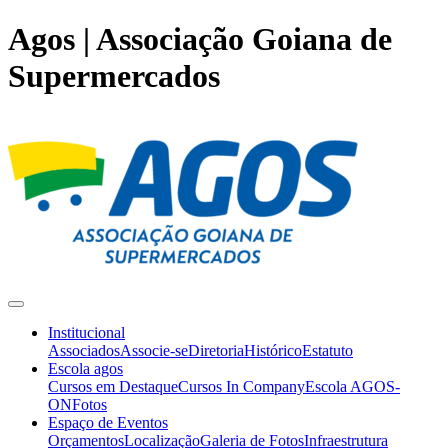
Agos | Associação Goiana de
Supermercados
Institucional
Associados
Associe-se
Diretoria
Histórico
Estatuto
Escola agos
Cursos em Destaque
Cursos In Company
Escola AGOS-
ON
Fotos
Espaço de Eventos
Orçamentos
Localização
Galeria de Fotos
Infraestrutura