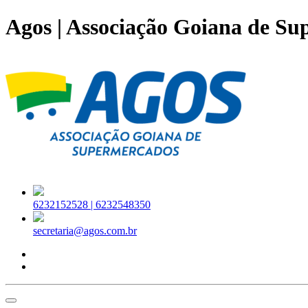
Agos | Associação Goiana de S
6232152528 |
6232548350
secretaria@agos.com.br